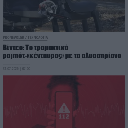
PRONEWS.GR /
ΤΕΧΝΟΛΟΓΙΑ
Βίντεο: Το τρομακτικό
ρομπότ-«κένταυρος» με το αλυσοπρίονο
31.07.2026 | 07:00