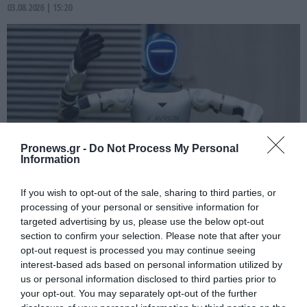
03.08.2026 | 15:20
Pronews.gr -
Do Not Process My Personal
Information
If you wish to opt-out of the sale, sharing to third parties, or
PRONEWS.GR /
ΤΕΧΝΟΛΟΓΙΑ
processing of your personal or sensitive information for
targeted advertising by us, please use the below opt-out
Βίντεο: Ανθρωποειδή ρομπότ ζητούν…
section to confirm your selection. Please note that after your
χρήματα από περαστικούς σε δρόμους
opt-out request is processed you may continue seeing
στην Κίνα
interest-based ads based on personal information utilized by
us or personal information disclosed to third parties prior to
your opt-out. You may separately opt-out of the further
03.08.2026 | 12:28