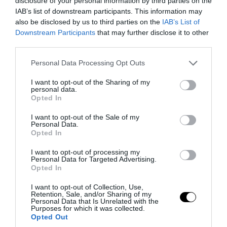
disclosure of your personal information by third parties on the
IAB’s list of downstream participants. This information may
also be disclosed by us to third parties on the
IAB’s List of
Downstream Participants
that may further disclose it to other
third parties.
Please note that this website/app uses one or more Google
Personal Data Processing Opt Outs
services and may gather and store information including but
not limited to your visit or usage behaviour. You may click to
I want to opt-out of the Sharing of my
personal data.
grant or deny consent to Google and its third-party tags to
Opted In
use your data for below specified purposes in below Google
consent section.
I want to opt-out of the Sale of my
Personal Data.
Opted In
PRONEWS.GR /
ΤΕΧΝΟΛΟΓΙΑ
Η τεχνητή νοημοσύνη «έσπασε»
I want to opt-out of processing my
Personal Data for Targeted Advertising.
μαθηματικό γρίφο 80 ετών που είχε
Opted In
αφήσει άφωνους τους επιστήμονες
I want to opt-out of Collection, Use,
Retention, Sale, and/or Sharing of my
Personal Data that Is Unrelated with the
02.08.2026 | 21:44
Purposes for which it was collected.
Opted Out