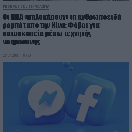
PRONEWS.GR /
ΤΕΧΝΟΛΟΓΙΑ
Οι ΗΠΑ «μπλοκάρουν» τα ανθρωποειδή
ρομπότ από την Κίνα: Φόβοι για
κατασκοπεία μέσω τεχνητής
νοημοσύνης
29.07.2026 | 08:23