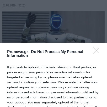
03.08.2026 | 15:20
Pronews.gr -
Do Not Process My Personal
Information
If you wish to opt-out of the sale, sharing to third parties, or
processing of your personal or sensitive information for
PRONEWS.GR /
ΤΕΧΝΟΛΟΓΙΑ
targeted advertising by us, please use the below opt-out
Βίντεο: Ανθρωποειδή ρομπότ ζητούν…
section to confirm your selection. Please note that after your
χρήματα από περαστικούς σε δρόμους
opt-out request is processed you may continue seeing
interest-based ads based on personal information utilized by
στην Κίνα
us or personal information disclosed to third parties prior to
your opt-out. You may separately opt-out of the further
03.08.2026 | 12:28