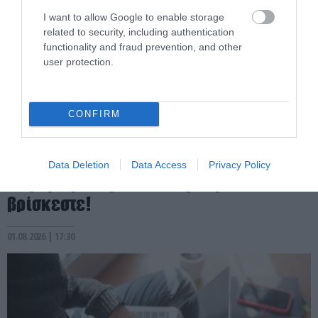
I want to allow Google to enable storage
related to security, including authentication
functionality and fraud prevention, and other
user protection.
CONFIRM
PRONEWS.GR /
ΤΕΧΝΟΛΟΓΙΑ
Γιατί το χρειάζεστε: Το power bank 22,5
Data Deletion
Data Access
Privacy Policy
W φορτίζει τις συσκευές σας όπου και αν
βρίσκεστε!
01.08.2026 | 17:30