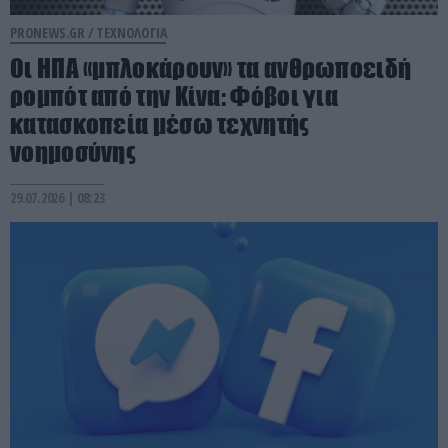
PRONEWS.GR /
ΤΕΧΝΟΛΟΓΙΑ
Οι ΗΠΑ «μπλοκάρουν» τα ανθρωποειδή
ρομπότ από την Κίνα: Φόβοι για
κατασκοπεία μέσω τεχνητής
νοημοσύνης
29.07.2026 | 08:23