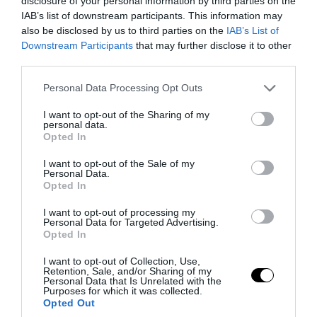
disclosure of your personal information by third parties on the
IAB’s list of downstream participants. This information may
also be disclosed by us to third parties on the
IAB’s List of
Downstream Participants
that may further disclose it to other
third parties.
Please note that this website/app uses one or more Google
Personal Data Processing Opt Outs
services and may gather and store information including but
not limited to your visit or usage behaviour. You may click to
I want to opt-out of the Sharing of my
personal data.
grant or deny consent to Google and its third-party tags to
Opted In
use your data for below specified purposes in below Google
consent section.
I want to opt-out of the Sale of my
Personal Data.
Opted In
PRONEWS.GR /
ΤΕΧΝΟΛΟΓΙΑ
I want to opt-out of processing my
Η τεχνητή νοημοσύνη «έσπασε»
Personal Data for Targeted Advertising.
Opted In
μαθηματικό γρίφο 80 ετών που είχε
αφήσει άφωνους τους επιστήμονες
I want to opt-out of Collection, Use,
Retention, Sale, and/or Sharing of my
Personal Data that Is Unrelated with the
Purposes for which it was collected.
02.08.2026 | 21:44
Opted Out