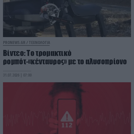
PRONEWS.GR /
ΤΕΧΝΟΛΟΓΙΑ
Βίντεο: Το τρομακτικό
ρομπότ-«κένταυρος» με το αλυσοπρίονο
31.07.2026 | 07:00