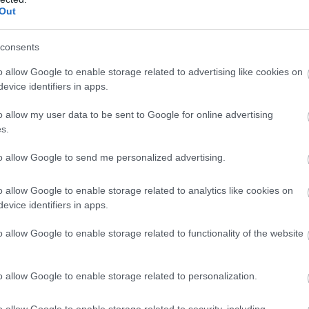
Out
Η δημοσίευση κοινοποιήθηκε από το χρήστη pronews.gr (@pronews.gr)
consents
o allow Google to enable storage related to advertising like cookies on
άσταση της αρχικής γεωμετρίας των πρανών το
evice identifiers in apps.
περιβάλλοντος χώρου
o allow my user data to be sent to Google for online advertising
άσταση της νότιας πλευράς του περιβόλου σε μ
s.
με χρήση αρχαίων μαρμάρινων μελών και περιορι
to allow Google to send me personalized advertising.
νητών λίθων
o allow Google to enable storage related to analytics like cookies on
η βρίσκεται η στερέωση του δυτικού τμήματος τ
evice identifiers in apps.
υ, καθώς και η κατασκευή εκτεταμένου υδραυλι
απορροής ομβρίων υδάτων.
o allow Google to enable storage related to functionality of the website
 ο Τύμβος καλύπτει 22 στρέμματα, ενώ ο περιβά
o allow Google to enable storage related to personalization.
οσθέτει άλλα 30 στρέμματα.
o allow Google to enable storage related to security, including