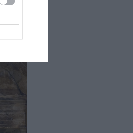
ρέωσης
υπόγειο λαβύρινθο 300 τ.μ. κάτω
από το σπίτι του (βίντεο)
ικής
ΔΙΕΘΝΕΣ ΠΟΔΟΣΦΑΙΡΟ
20:50
Η Μπαρτσελόνα ακύρωσε φιλικό
παιχνίδι στο Μαρόκο λόγω της
κρίσης στη Θέουτα
ΔΙΕΘΝΗΣ ΑΣΦΑΛΕΙΑ
20:48
Κυβερνοεπίθεση με στόχο τον
Φρίντριχ Μερτς – Ποιοι
κρύβονται πίσω από το
παραποιημένο βίντεο
ΙΣΤΟΡΙΑ
20:48
Τζακ Αντεροβγάλτης: Μυστήριο
με την ταυτότητά του – Το
πρόσωπο που κατηγόρησαν και
τελικά έγινε λάθος! (φωτο)