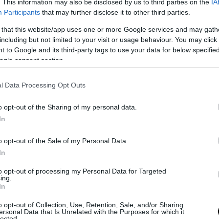
. This information may also be disclosed by us to third parties on the
IA
Participants
that may further disclose it to other third parties.
 that this website/app uses one or more Google services and may gath
including but not limited to your visit or usage behaviour. You may click 
 to Google and its third-party tags to use your data for below specifi
ogle consent section.
l Data Processing Opt Outs
ε αυτή τη δημοσίευση στο Instagram.
o opt-out of the Sharing of my personal data.
In
o opt-out of the Sale of my Personal Data.
In
to opt-out of processing my Personal Data for Targeted
ing.
In
o opt-out of Collection, Use, Retention, Sale, and/or Sharing
ersonal Data that Is Unrelated with the Purposes for which it
lected.