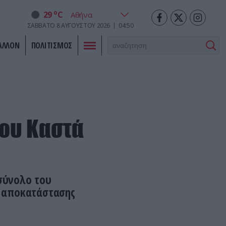
o
29
C
ΣΆΒΒΑΤΟ
8
ΑΥΓΟΎΣΤΟΥ
2026
04:50
ΑΛΛΟΝ
ΠΟΛΙΤΙΣΜΟΣ
βου Καστά
 σύνολο του
ς αποκατάστασης