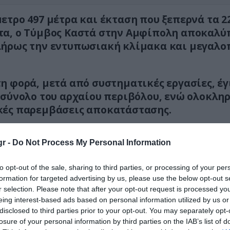
ετρο 497 μέτρα και έκταση που ξεπερνά τα 2
α, ο Τύμβος Καστά στην Αμφίπολη αποκαλύ
λήρως την εντυπωσιακή κλίμακα και μεγαλο
η φορά, μετά από συστηματικές εργασίες, έγ
 σύνολο του αρχαίου περιβόλου, ενώ ολοκλ
κές παρεμβάσεις αποκατάστασης.
η ολοκληρωθεί:Η πλήρης αποκάλυψη του περιβ
r -
Do Not Process My Personal Information
to opt-out of the sale, sharing to third parties, or processing of your per
formation for targeted advertising by us, please use the below opt-out s
r selection. Please note that after your opt-out request is processed y
eing interest-based ads based on personal information utilized by us or
disclosed to third parties prior to your opt-out. You may separately opt-
losure of your personal information by third parties on the IAB’s list of