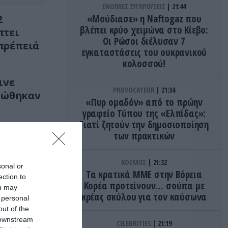
ΕΝΟΠΛΕΣ ΣΥΓΚΡΟΥΣΕΙΣ
21:44
2
«Μούδιασε» η Naftogaz που
βλέπει κρύο χειμώνα στο Κίεβο:
πτει
Οι Ρώσοι διέλυσαν 7
πρέπειά
εγκαταστάσεις του ουκρανικού
κολοσσού!
ινε
PROVOCATEUR
21:34
ηρώθηκαν
«Πυρ ομαδόν» από το πρώην
γραφείο Τύπου της «Ελπίδας»:
Γιατί ζητούν την δημοσιοποίηση
όλου
των πρακτικών
ΚΟΣΜΟΣ
21:32
sonal or
Τα κρατικά ΜΜΕ στην Βόρεια
ection to
Κορέα προτείνουν… σούπα με
ou may
κρέας σκύλου για τον καύσωνα
 personal
out of the
 downstream
CELEBRITIES
21:19