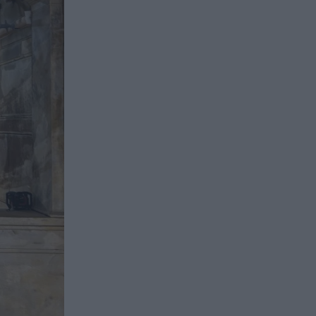
ΘΡΗΣΚΕΙΑ
20:40
Χιλιάδες πιστοί τίμησαν το
θαύμα της φωτιάς στον Όσιο
Ιωάννη τον Ρώσο
ΕΣΩΤΕΡΙΚΗ ΑΣΦΑΛΕΙΑ
20:28
Φορτηγό «έφυγε» μόνο του και
καρφώθηκε σε πολυκατοικία στη
Μαγνησία (φώτο)
ΚΟΙΝΩΝΙΑ
20:28
Βαρύ πρόστιμο για… ψήσιμο
γουρουνοπούλας σε πανηγύρι!
ΚΟΣΜΟΣ
20:22
Η νέα «Ραπουνζέλ» του κόσμου –
Μαλλιά 2,71 μέτρων της χάρισαν