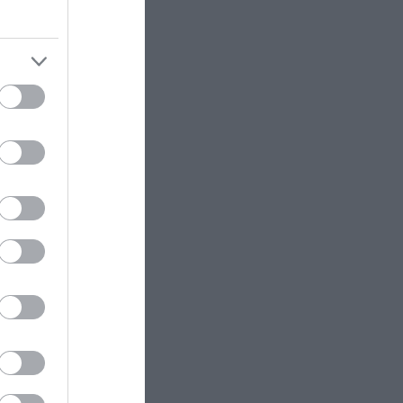
25χρονος που έκανε τα βότανα
επάγγελμα
ΚΟΣΜΟΣ
21:12
υ τύμβου
Ο γιος της πριγκίπισσας του
Μονακό έκανε τατουάζ την
ορθόδοξη απεικόνιση της
Παναγίας και προκάλεσε
ήκος 105
ερωτήματα
σμένων
CELEBRITIES
21:00
«Βομβαρδίζει» το instagram με
ου
«δροσερά» στιγμιότυπα η
κού
Μ.Σολωμού: Ποζάρει ξανά με το
αγαπημένο της μαγιό (φωτο)
λλων
ΚΟΣΜΟΣ
20:56
Ξεκίνησε για μια αποθήκη
πατάτας και δημιούργησε έναν