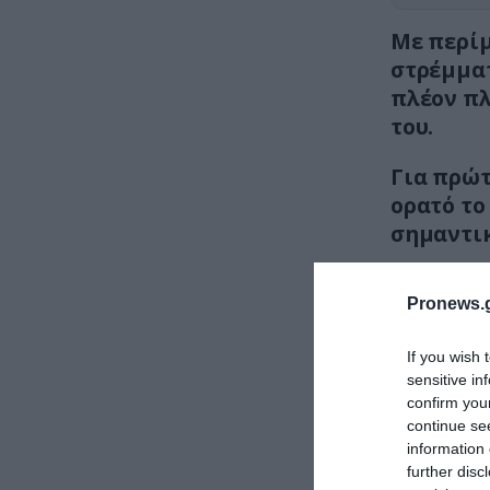
Με περίμ
στρέμματ
πλέον π
του.
Για πρώτ
ορατό το
σημαντι
Έχουν ήδ
Pronews.g
If you wish 
sensitive in
confirm you
continue se
information 
further disc