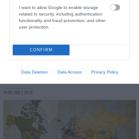
I want to allow Google to enable storage
related to security, including authentication
functionality and fraud prevention, and other
user protection.
PRONEWS.GR /
ΙΣΤΟΡΙΑ
CONFIRM
Η πιο περίεργη αεροπειρατεία του
κόσμου! – Το άλυτο μυστήριο σε ένα από
τα μεγαλύτερα ανθρωποκυνηγητά των
Data Deletion
Data Access
Privacy Policy
ΗΠΑ
06.08.2026 | 16:15