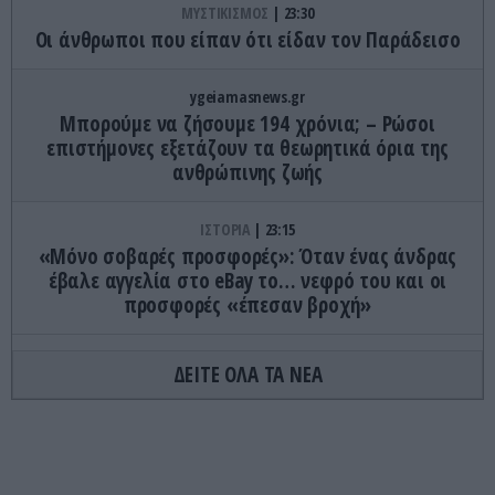
ΜΥΣΤΙΚΙΣΜΟΣ
23:30
Οι άνθρωποι που είπαν ότι είδαν τον Παράδεισο
ygeiamasnews.gr
Μπορούμε να ζήσουμε 194 χρόνια; – Ρώσοι
επιστήμονες εξετάζουν τα θεωρητικά όρια της
ανθρώπινης ζωής
ΙΣΤΟΡΙΑ
23:15
«Μόνο σοβαρές προσφορές»: Όταν ένας άνδρας
έβαλε αγγελία στο eBay το… νεφρό του και οι
προσφορές «έπεσαν βροχή»
ΚΟΣΜΟΣ
23:11
ΔΕΙΤΕ ΟΛΑ ΤΑ ΝΕΑ
Τα 600 στρέμματα κληρονομιάς πίσω από το
φονικό στην Β.Καρολίνα
ΕΝΟΠΛΕΣ ΣΥΓΚΡΟΥΣΕΙΣ
23:09