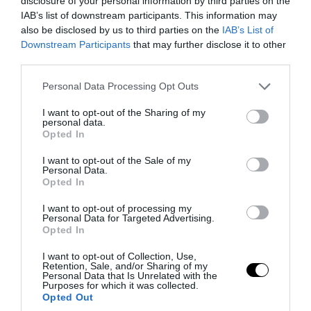
disclosure of your personal information by third parties on the
IAB’s list of downstream participants. This information may
also be disclosed by us to third parties on the
IAB’s List of
Downstream Participants
that may further disclose it to other
third parties.
Please note that this website/app uses one or more Google
Personal Data Processing Opt Outs
services and may gather and store information including but
PRONEWS.GR /
ΙΣΤΟΡΙΑ
not limited to your visit or usage behaviour. You may click to
I want to opt-out of the Sharing of my
personal data.
grant or deny consent to Google and its third-party tags to
Ο Δούναβης αποκάλυψε έναν «χαμένο
Opted In
use your data for below specified purposes in below Google
θησαυρό» – Εμφανίστηκαν τα θεμέλια
consent section.
I want to opt-out of the Sale of my
της γέφυρας του Μεγάλου Κωνσταντίνου
Personal Data.
Opted In
(φώτο)
I want to opt-out of processing my
Personal Data for Targeted Advertising.
06.08.2026 | 19:25
Opted In
I want to opt-out of Collection, Use,
Retention, Sale, and/or Sharing of my
Personal Data that Is Unrelated with the
Purposes for which it was collected.
Opted Out