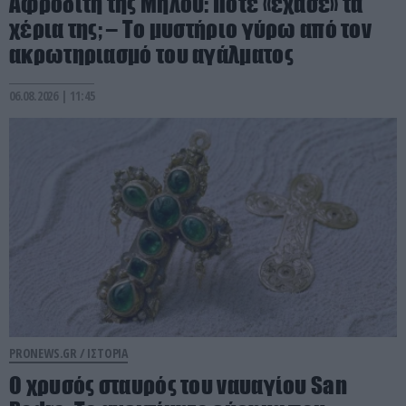
Αφροδίτη της Μήλου: Πότε «έχασε» τα
χέρια της; – Το μυστήριο γύρω από τον
ακρωτηριασμό του αγάλματος
06.08.2026 | 11:45
PRONEWS.GR /
ΙΣΤΟΡΙΑ
Ο χρυσός σταυρός του ναυαγίου San