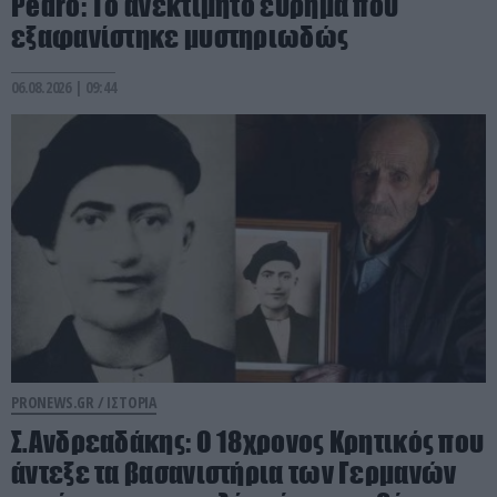
Pedro: Το ανεκτίμητο εύρημα που
εξαφανίστηκε μυστηριωδώς
06.08.2026 | 09:44
PRONEWS.GR /
ΙΣΤΟΡΙΑ
Σ.Ανδρεαδάκης: Ο 18χρονος Κρητικός που
άντεξε τα βασανιστήρια των Γερμανών