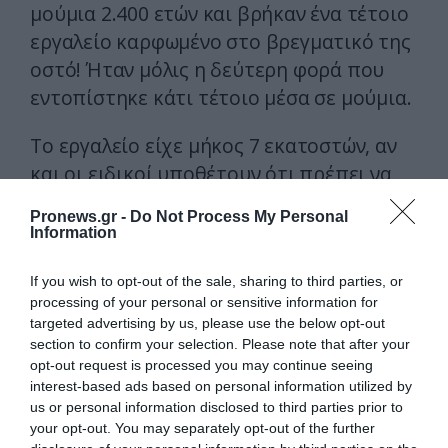
μούμια 2.400 ετών και βρήκαν ένα τέτοιο
εργαλείο καρφωμένο στο βρεγματικό της
οστό! Ήταν μόλις η δεύτερη φορά που
εντοπίστηκε κάτι τέτοιο μέσα σε μούμια.
Το εργαλείο είχε μήκος 7 εκατοστών, αν
και οι ειδικοί υποθέτουν ότι πρέπει να
ήταν απλώς η «μύτη» του μαραφετιού για
Pronews.gr -
Do Not Process My Personal
την αφαίρεση του εγκεφάλου, το οποίο
Information
πρέπει να έσπασε κατά τη μακάβρια
διαδικασία και να ξέμεινε έτσι μέσα στον
If you wish to opt-out of the sale, sharing to third parties, or
processing of your personal or sensitive information for
εγκέφαλο. Και καθώς η ανάσυρσή του θα
targeted advertising by us, please use the below opt-out
ήταν δύσκολη και κοπιαστική, ο
section to confirm your selection. Please note that after your
αιγύπτιος ταριχευτής αποφάσισε να το
opt-out request is processed you may continue seeing
interest-based ads based on personal information utilized by
αφήσει μέσα, μιας και ποιος θα το
us or personal information disclosed to third parties prior to
μάθαινε μωρέ;
your opt-out. You may separately opt-out of the further