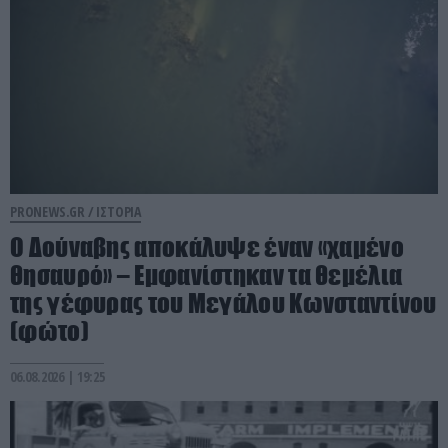
PRONEWS.GR /
ΙΣΤΟΡΙΑ
Ο Δούναβης αποκάλυψε έναν «χαμένο
θησαυρό» – Εμφανίστηκαν τα θεμέλια
της γέφυρας του Μεγάλου Κωνσταντίνου
(φώτο)
06.08.2026 | 19:25