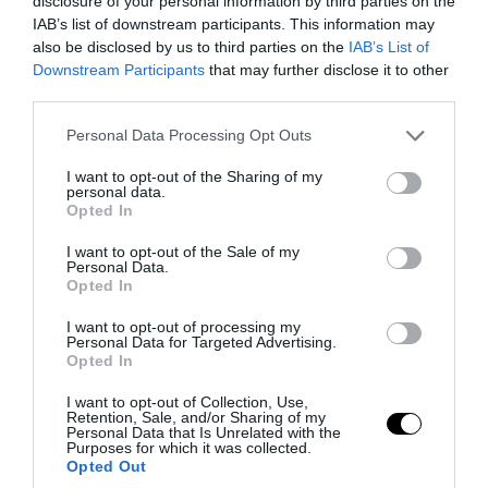
disclosure of your personal information by third parties on the
IAB’s list of downstream participants. This information may
ΕΙΔΗΣΕΙΣ ΣΗΜΕΡΑ
also be disclosed by us to third parties on the
IAB’s List of
Downstream Participants
that may further disclose it to other
Ο Μ.Ρούμπιο έθεσε σε εφαρμογή νέα
third parties.
οδηγία: «Όποιος ζητά βίζα στις ΗΠΑ θα
Please note that this website/app uses one or more Google
Personal Data Processing Opt Outs
δείχνει τα social media – Τίποτα
services and may gather and store information including but
κρυφό»
not limited to your visit or usage behaviour. You may click to
I want to opt-out of the Sharing of my
personal data.
grant or deny consent to Google and its third-party tags to
Ειδικός εξηγεί: Έτσι οι ηθοποιοί
Opted In
use your data for below specified purposes in below Google
«φρενάρουν» τον οργασμό και την
consent section.
I want to opt-out of the Sale of my
στύση κατά τη διάρκεια ερωτικών
Personal Data.
Opted In
σκηνών
I want to opt-out of processing my
Στην ΓΑΔΑ από το Λονδίνο συνοδεία
Personal Data for Targeted Advertising.
Opted In
αστυνομικών η 46χρονη
κατηγορούμενη για την Marfin
I want to opt-out of Collection, Use,
Retention, Sale, and/or Sharing of my
Personal Data that Is Unrelated with the
Purposes for which it was collected.
Opted Out
Ακολουθήστε το
pronews.gr
στο