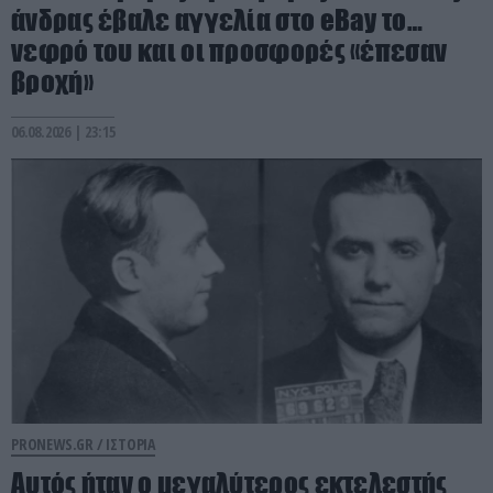
άνδρας έβαλε αγγελία στο eBay το…
νεφρό του και οι προσφορές «έπεσαν
βροχή»
06.08.2026 | 23:15
PRONEWS.GR /
ΙΣΤΟΡΙΑ
Αυτός ήταν ο μεγαλύτερος εκτελεστής