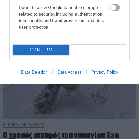
Αφροδίτη της Μήλου: Πότε «έχασε» τα
I want to allow Google to enable storage
χέρια της; – Το μυστήριο γύρω από τον
related to security, including authentication
ακρωτηριασμό του αγάλματος
functionality and fraud prevention, and other
user protection.
06.08.2026 | 11:45
CONFIRM
Data Deletion
Data Access
Privacy Policy
PRONEWS.GR /
ΙΣΤΟΡΙΑ
Ο χρυσός σταυρός του ναυαγίου San