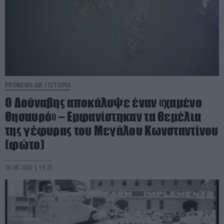
PRONEWS.GR /
ΙΣΤΟΡΙΑ
Ο Δούναβης αποκάλυψε έναν «χαμένο
θησαυρό» – Εμφανίστηκαν τα θεμέλια
της γέφυρας του Μεγάλου Κωνσταντίνου
(φώτο)
06.08.2026 | 19:25