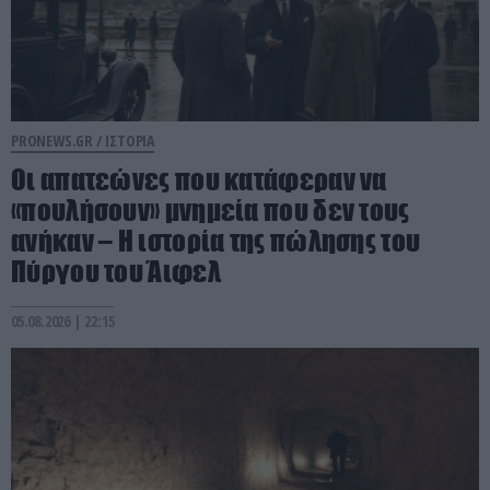
PRONEWS.GR /
ΙΣΤΟΡΙΑ
Οι απατεώνες που κατάφεραν να
«πουλήσουν» μνημεία που δεν τους
ανήκαν – Η ιστορία της πώλησης του
Πύργου του Άιφελ
05.08.2026 | 22:15