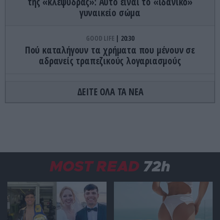
της «κλεψύδρας»: Αυτό είναι το «ιδανικό»
γυναικείο σώμα
GOOD LIFE
20:30
Πού καταλήγουν τα χρήματα που μένουν σε
αδρανείς τραπεζικούς λογαριασμούς
CELEBRITIES
20:29
ΔΕΙΤΕ ΟΛΑ ΤΑ ΝΕΑ
Α.Ηλιάδη: «Ανεβαίνοντας για το χωριό είδα
μπροστά μου τον Χριστό – Λαμπερό στον
κατάλευκο, εκτυφλωτικό του χιτώνα»
ΔΙΕΘΝΗΣ ΑΣΦΑΛΕΙΑ
20:23
Το Ιράν εξετάζει μπλόκο στα Στενά του Ορμούζ
MOST READ
72h
για «εχθρικά» πλοία – Πρόστιμα έως 20% στα
φορτία
GOOD LIFE
20:15
Διατροφολόγος αποκαλύπτει: Αυτές είναι οι 9