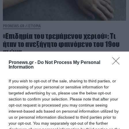
PRONEWS.GR /
ΙΣΤΟΡΙΑ
«Επιδημία του τρεμάμενου χεριού»: Τι
ήταν το ανεξήγητο φαινόμενο του 19ου
αιώνα
Pronews.gr -
Do Not Process My Personal
06.08.2026 | 15:00
Information
If you wish to opt-out of the sale, sharing to third parties, or
processing of your personal or sensitive information for
targeted advertising by us, please use the below opt-out
section to confirm your selection. Please note that after your
opt-out request is processed you may continue seeing
interest-based ads based on personal information utilized by
us or personal information disclosed to third parties prior to
your opt-out. You may separately opt-out of the further