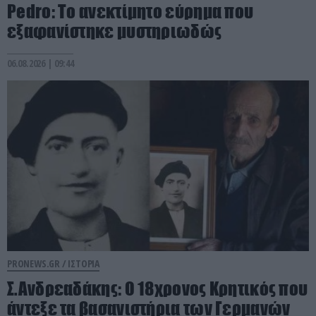
Pedro: Το ανεκτίμητο εύρημα που
εξαφανίστηκε μυστηριωδώς
06.08.2026 | 09:44
PRONEWS.GR /
ΙΣΤΟΡΙΑ
Σ.Ανδρεαδάκης: Ο 18χρονος Κρητικός που
άντεξε τα βασανιστήρια των Γερμανών