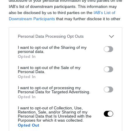
disclosure of your personal information by third parties on the
IAB’s list of downstream participants. This information may
also be disclosed by us to third parties on the
IAB’s List of
PRONEWS.GR /
ΙΣΤΟΡΙΑ
Downstream Participants
that may further disclose it to other
third parties.
Υπήρχε… νανοτεχνολογία στην Αρχαία
Ελλάδα; – Τί δείχνουν τα αττικά αγγεία
Please note that this website/app uses one or more Google
Personal Data Processing Opt Outs
services and may gather and store information including but
του 7ου αιώνα π.Χ.
not limited to your visit or usage behaviour. You may click to
I want to opt-out of the Sharing of my
personal data.
grant or deny consent to Google and its third-party tags to
Opted In
06.08.2026 | 14:45
use your data for below specified purposes in below Google
consent section.
I want to opt-out of the Sale of my
Personal Data.
Opted In
I want to opt-out of processing my
Personal Data for Targeted Advertising.
Opted In
I want to opt-out of Collection, Use,
Retention, Sale, and/or Sharing of my
Personal Data that Is Unrelated with the
Purposes for which it was collected.
Opted Out