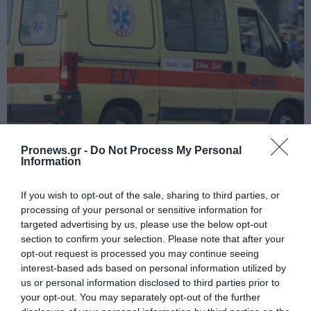
PRONEWS.GR /
ΚΟΙΝΩΝΙΑ
Pronews.gr -
Do Not Process My Personal
Information
Τροχαίο δυστύχημα στις Σέρρες:
Φορτηγό συγκρούστηκε μετωπικά με ΙΧ
If you wish to opt-out of the sale, sharing to third parties, or
– Δύο νεκροί
processing of your personal or sensitive information for
targeted advertising by us, please use the below opt-out
section to confirm your selection. Please note that after your
07.08.2026 | 09:10
opt-out request is processed you may continue seeing
interest-based ads based on personal information utilized by
us or personal information disclosed to third parties prior to
your opt-out. You may separately opt-out of the further