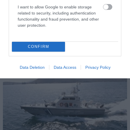
I want to allow Google to enable storage
related to security, including authentication
functionality and fraud prevention, and other
PRONEWS.GR /
ΚΟΙΝΩΝΙΑ
user protection.
Βγάλατε νέα ταυτότητα; – Δείτε πού
πρέπει να επικαιροποιήσετε τα
στοιχεία σας
CONFIRM
06.08.2026 | 08:44
Data Deletion
Data Access
Privacy Policy