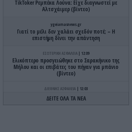
TikToker Ρεμπέκα Λούνα: Είχε διαγνωστεί με
Αλτσχάιμερ (βίντεο)
ygeiamasnews.gr
Γιατί το μέλι δεν χαλάει σχεδόν ποτέ; – Η
επιστήμη δίνει την απάντηση
ΕΣΩΤΕΡΙΚΗ ΑΣΦΑΛΕΙΑ
12:09
Ελικόπτερο προσγειώθηκε στο Σαρακήνικο της
Μήλου και οι επιβάτες του πήγαν για μπάνιο
(βίντεο)
ΔΙΕΘΝΗΣ ΑΣΦΑΛΕΙΑ
12:03
Αυστραλία: Παραλίγο σύγκρουση δύο
ΔΕΙΤΕ ΟΛΑ ΤΑ ΝΕΑ
αεροσκαφών στο αεροδρόμιο του Σίδνεϊ – Ένας
τραυματίας (βίντεο)
ΠΕΡΙΒΑΛΛΟΝ
11:57
Τα καλοκαιρινά φρούτα και λαχανικά που μπορεί