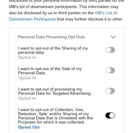
disclosure of your personal information by third parties on the
IAB’s list of downstream participants. This information may
also be disclosed by us to third parties on the
IAB’s List of
Downstream Participants
that may further disclose it to other
third parties.
Please note that this website/app uses one or more Google
Personal Data Processing Opt Outs
services and may gather and store information including but
not limited to your visit or usage behaviour. You may click to
I want to opt-out of the Sharing of my
personal data.
PRONEWS.GR /
ΚΟΙΝΩΝΙΑ
grant or deny consent to Google and its third-party tags to
Opted In
use your data for below specified purposes in below Google
Ο τουρισμός έφερε και… βιασμούς στην
consent section.
I want to opt-out of the Sale of my
Ζάκυνθο: 8 μέσα σε 20 ημέρες
Personal Data.
Opted In
06.08.2026 | 18:50
I want to opt-out of processing my
Personal Data for Targeted Advertising.
Opted In
I want to opt-out of Collection, Use,
Retention, Sale, and/or Sharing of my
Personal Data that Is Unrelated with the
Purposes for which it was collected.
Opted Out