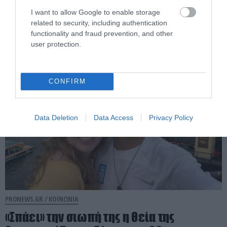
Λαμία: Βανάκι «ξήλωσε» πυροσβεστικό
I want to allow Google to enable storage
κρουνό και δημιούργησε πίδακα νερού
related to security, including authentication
πολλών μέτρων (φωτο)
functionality and fraud prevention, and other
user protection.
05.08.2026 | 07:07
CONFIRM
Data Deletion
Data Access
Privacy Policy
PRONEWS.GR /
ΚΟΙΝΩΝΙΑ
«Σπάει» την σιωπή της η θεία της