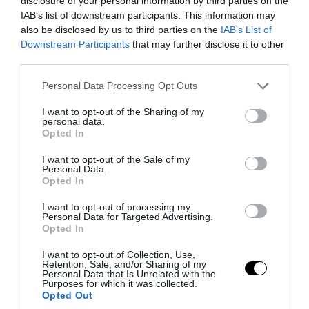
disclosure of your personal information by third parties on the
IAB’s list of downstream participants. This information may
PRONEWS.GR /
ΚΟΙΝΩΝΙΑ
also be disclosed by us to third parties on the
IAB’s List of
Πάτρα: Γυναίκα δέχθηκε άγρια επίθεση
Downstream Participants
that may further disclose it to other
από αγέλη αδέσποτων σκύλων έξω από
third parties.
το νοσοκομείο στο Ρίο
Please note that this website/app uses one or more Google
Personal Data Processing Opt Outs
services and may gather and store information including but
05.08.2026 | 08:53
not limited to your visit or usage behaviour. You may click to
I want to opt-out of the Sharing of my
personal data.
grant or deny consent to Google and its third-party tags to
Opted In
use your data for below specified purposes in below Google
consent section.
I want to opt-out of the Sale of my
Personal Data.
Opted In
I want to opt-out of processing my
Personal Data for Targeted Advertising.
Opted In
I want to opt-out of Collection, Use,
Retention, Sale, and/or Sharing of my
Personal Data that Is Unrelated with the
Purposes for which it was collected.
Opted Out
PRONEWS.GR /
ΚΟΙΝΩΝΙΑ