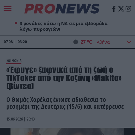
3 μονάδες κάτω η ΝΔ σε μια εβδομάδα
λόγω πυρκαγιών!
o
27
C
07
08
03:20
ΚΟΙΝΩΝΙΑ
«Έφυγε» ξαφνικά από τη ζωή ο
TikToker από την Κοζάνη «Makito»
(βίντεο)
O Θωμάς Χαρέλας ένιωσε αδιαθεσία το
μεσημέρι της Δευτέρας (15/6) και κατέρρευσε
15.06.2026 | 20:13