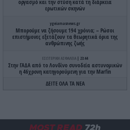
οργασμό και την στύση κατά τη διάρκεια
ερωτικών σκηνών
ygeiamasnews.gr
Μπορούμε να ζήσουμε 194 χρόνια; – Ρώσοι
επιστήμονες εξετάζουν τα θεωρητικά όρια της
ανθρώπινης ζωής
ΕΣΩΤΕΡΙΚΗ ΑΣΦΑΛΕΙΑ
23:44
Στην ΓΑΔΑ από το Λονδίνο συνοδεία αστυνομικών
η 46χρονη κατηγορούμενη για την Marfin
ΔΕΙΤΕ ΟΛΑ ΤΑ ΝΕΑ
ΕΣΩΤΕΡΙΚΗ ΑΣΦΑΛΕΙΑ
23:34
Διατάχθηκε ΕΔΕ για τους αστυνομικούς που
εμπλέκονται στην υπόθεση της 75χρονης στα
Χανιά
ΔΙΕΘΝΗΣ ΑΣΦΑΛΕΙΑ
23:32
MOST READ
72h
Διοικητής συριακής μεραρχίας αναλαμβάνει