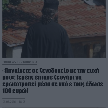
PRONEWS.GR /
ΚΟΙΝΩΝΙΑ
«Πηγαίνετε σε ξενοδοχείο με την ευχή
μου»: Ιερέας έπιασε ζευγάρι να
ερωτοτροπεί μέσα σε ναό & τους έδωσε
100 ευρώ!
03.08.2026 | 18:05