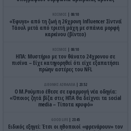
ΚΟΣΜΟΣ
06:10
«Έφυγε» από τη ζωή η 26χρονη Ιnfluencer Σίντνεϊ
Τάουλ μετά από τριετή μάχη με σπάνια μορφή
καρκίνου (βίντεο)
ΚΟΣΜΟΣ
06:10
ΗΠΑ: Mυστήριο με τον θάνατο 24χρονου σε
πισίνα – Είχε κατηγορηθεί ότι είχε εξαπατήσει
πρώην αστέρες του NFL
ΔΙΕΘΝΗΣ ΑΣΦΑΛΕΙΑ
23:52
Ο Μ.Ρούμπιο έθεσε σε εφαρμογή νέα οδηγία:
«Όποιος ζητά βίζα στις ΗΠΑ θα δείχνει τα social
media – Τίποτα κρυφό»
GOOD LIFE
23:45
Ειδικός εξηγεί: Έτσι οι ηθοποιοί «φρενάρουν» τον