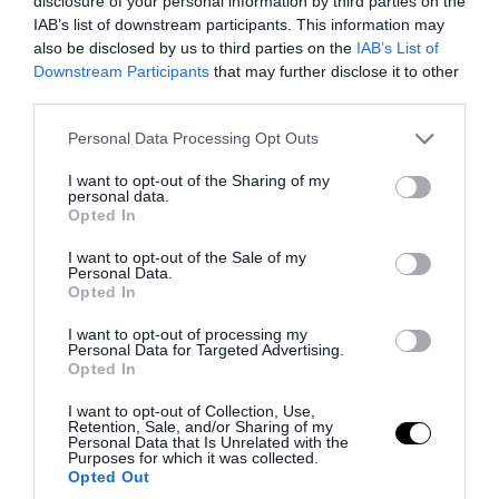
disclosure of your personal information by third parties on the
ανοίγει η πλατφόρμα για την υποβολή
IAB’s list of downstream participants. This information may
των αιτήσεων – Οι δικαιούχοι
also be disclosed by us to third parties on the
IAB’s List of
Downstream Participants
that may further disclose it to other
third parties.
05.08.2026 | 07:34
Please note that this website/app uses one or more Google
Personal Data Processing Opt Outs
services and may gather and store information including but
not limited to your visit or usage behaviour. You may click to
I want to opt-out of the Sharing of my
personal data.
grant or deny consent to Google and its third-party tags to
Opted In
use your data for below specified purposes in below Google
consent section.
I want to opt-out of the Sale of my
Personal Data.
Opted In
I want to opt-out of processing my
Personal Data for Targeted Advertising.
Opted In
I want to opt-out of Collection, Use,
PRONEWS.GR /
ΚΟΙΝΩΝΙΑ
Retention, Sale, and/or Sharing of my
Personal Data that Is Unrelated with the
Λαμία: Βανάκι «ξήλωσε» πυροσβεστικό
Purposes for which it was collected.
Opted Out
κρουνό και δημιούργησε πίδακα νερού