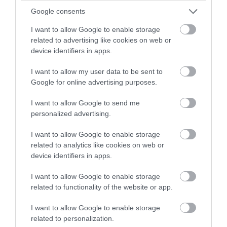
πολλών μέτρων (φωτο)
Google consents
I want to allow Google to enable storage
05.08.2026 | 07:07
related to advertising like cookies on web or
device identifiers in apps.
I want to allow my user data to be sent to
Google for online advertising purposes.
I want to allow Google to send me
personalized advertising.
I want to allow Google to enable storage
related to analytics like cookies on web or
device identifiers in apps.
I want to allow Google to enable storage
PRONEWS.GR /
ΚΟΙΝΩΝΙΑ
related to functionality of the website or app.
«Σπάει» την σιωπή της η θεία της
Αμερικανίδας συζύγου του 26χρονου
I want to allow Google to enable storage
related to personalization.
Αφγανού δολοφόνου