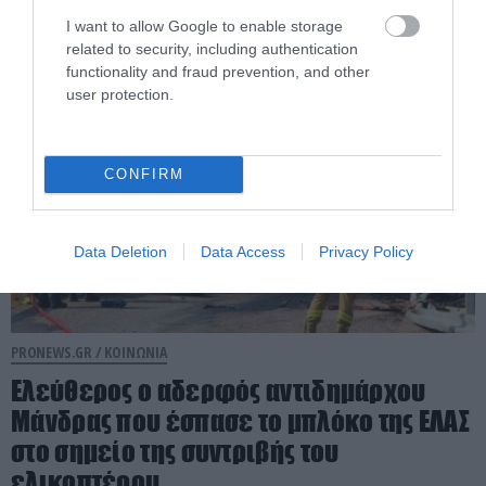
I want to allow Google to enable storage
04.08.2026 | 16:11
related to security, including authentication
functionality and fraud prevention, and other
user protection.
CONFIRM
Data Deletion
Data Access
Privacy Policy
PRONEWS.GR /
ΚΟΙΝΩΝΙΑ
Ελεύθερος ο αδερφός αντιδημάρχου
Μάνδρας που έσπασε το μπλόκο της ΕΛΑΣ
στο σημείο της συντριβής του
ελικοπτέρου