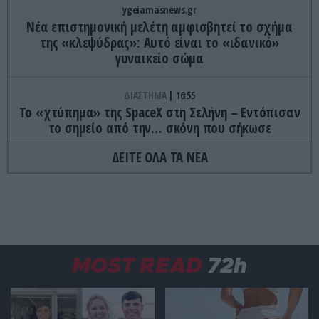
ygeiamasnews.gr
Νέα επιστημονική μελέτη αμφισβητεί το σχήμα
της «κλεψύδρας»: Αυτό είναι το «ιδανικό»
γυναικείο σώμα
ΔΙΑΣΤΗΜΑ
16:55
Το «χτύπημα» της SpaceX στη Σελήνη – Εντόπισαν
το σημείο από την… σκόνη που σήκωσε
ΔΕΙΤΕ ΟΛΑ ΤΑ ΝΕΑ
ΠΡΟΣΩΠΑ
16:49
Β.Κυριακίδης: «Δεν πιστεύω στον Θεό – Είναι
δημιούργημα του ανθρώπου» (βίντεο)
ΔΙΕΘΝΕΣ ΠΟΔΟΣΦΑΙΡΟ
16:46
Επίσημη η «βόμβα» της Τράμπζονσπορ με
MOST READ
72h
Μ.Σαλάχ – Υπέγραψε για δύο χρόνια
ΠΡΟΣΩΠΑ
16:45