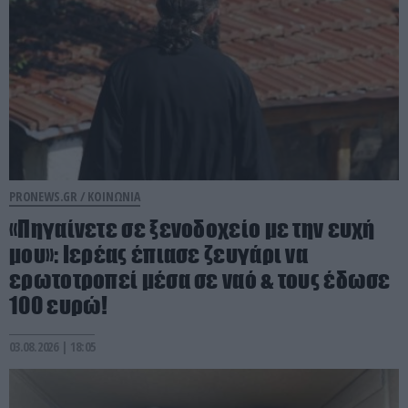
PRONEWS.GR /
ΚΟΙΝΩΝΙΑ
«Πηγαίνετε σε ξενοδοχείο με την ευχή
μου»: Ιερέας έπιασε ζευγάρι να
ερωτοτροπεί μέσα σε ναό & τους έδωσε
100 ευρώ!
03.08.2026 | 18:05