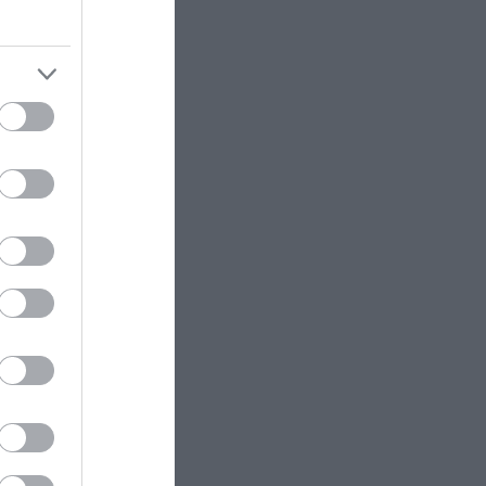
ώρες και
από… νεκρούς για να κάνουν
αυξητική στήθους και γλουτών!
λική
ΔΙΕΘΝΗΣ ΠΟΛΙΤΙΚΗ
10:25
α,
«Ήταν όντως αυτός;»:
α την
Προβληματισμένος ο Μ.Πεζεσκιάν
μετά από συνάντησή του με τον
Μ.Χαμενεΐ σε όχημα με φιμέ
τζάμια
από
ΑΓΡΙΑ ΖΩΗ
10:22
μια
Καζακστάν: Σπάνια τίγρης Αμούρ
επέστρεψε στη φύση έπειτα από
70 χρόνια (βίντεο)
ικό
ι τελικές
ΔΙΕΘΝΗΣ ΠΟΛΙΤΙΚΗ
10:16
«Έξαλλος» ο Ν.Τραμπ με
δημοσιεύματα περί ελλείψεων
στα πυρομαχικά μετά τον