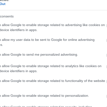
ιείται, με τις ξένες γλώσσες να διαρκούν τρεις 
Out
 έως έξι ώρες.
α, αύριο Δευτέρα ολοκληρώνεται και η σχο
consents
ια ΕΠΑΛ, γυμνάσια, δημοτικά και νηπιαγωγεί
o allow Google to enable storage related to advertising like cookies on
τώντας την έναρξη της θερινής περιόδου γι
evice identifiers in apps.
ση.
o allow my user data to be sent to Google for online advertising
s.
λογίες των Πανελλαδικών αναμένεται να
θούν προς τα τέλη Ιουνίου, συνοδευόμενες 
to allow Google to send me personalized advertising.
ά στατιστικά στοιχεία, τα οποία θα δώσουν 
κόνα για την πορεία των βάσεων εισαγωγής.
o allow Google to enable storage related to analytics like cookies on
evice identifiers in apps.
χεια θα ανοίξει η πλατφόρμα για το Μηχανογραφ
o allow Google to enable storage related to functionality of the website
σα στο πρώτο δεκαπενθήμερο του Ιουλίου, ενώ ο
σαγωγής αναμένονται έως το τέλος του μήνα.
o allow Google to enable storage related to personalization.
ΣΗΜΕΡΑ
o allow Google to enable storage related to security, including