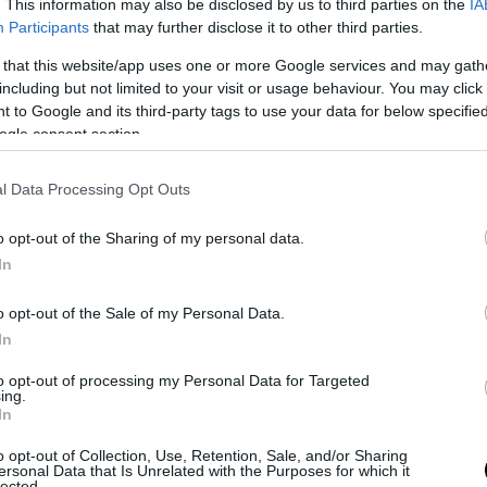
. This information may also be disclosed by us to third parties on the
IA
σία θα διαρκέσει έως και τις 25 Ιουνίου, ενώ πα
Participants
that may further disclose it to other third parties.
5 έως τις 26 Ιουνίου θα διεξάγονται οι υγειονομι
 that this website/app uses one or more Google services and may gath
 και οι πρακτικές δοκιμασίες για τα ΤΕΦΑΑ.
including but not limited to your visit or usage behaviour. You may click 
 to Google and its third-party tags to use your data for below specifi
εις ξεκινούν με τα Αγγλικά (16/6), συνεχίζον
ogle consent section.
 Σχέδιο (17/6), Γραμμικό Σχέδιο (18/6) και Γ
l Data Processing Opt Outs
ύν τα μαθήματα Μουσικής Αντίληψης, Θεωρίας 
o opt-out of the Sharing of my personal data.
(20/6), Μουσικής Εκτέλεσης και Ερμηνείας (22/6),
In
α ολοκληρώνεται με Γαλλικά (23/6), Ιταλικά (24/6)
o opt-out of the Sale of my Personal Data.
25/6).
In
 προσοχή απαιτείται για την έγκαιρη προσέλευσ
to opt-out of processing my Personal Data for Targeted
ing.
ν, καθώς για τα περισσότερα μαθήματα η ώρα
In
ης έχει οριστεί έως τις 08:00, ενώ για τα Αγγλικ
ντίληψη έως τις 09:30. Η διάρκεια των εξετάσε
o opt-out of Collection, Use, Retention, Sale, and/or Sharing
ersonal Data that Is Unrelated with the Purposes for which it
lected.