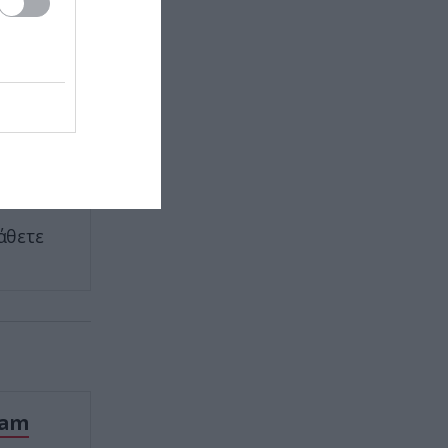
πόλεμο με το Ιράν – «Έχουμε
μπικίνι
αποθέματα»
ια που
ΕΣΩΤΕΡΙΚΗ ΑΣΦΑΛΕΙΑ
10:07
Κεφαλονιά: Προφυλακιστέος ο
44χρονος για την μεγάλη φωτιά
ς 38
στην περιοχή της Πάστρας
ΚΑΤΟΙΚΙΔΙΑ
10:06
Υιοθετήσατε αδέσποτο σκύλο; –
άθετε
Τα λάθη που πρέπει να
αποφύγετε τις πρώτες ημέρες
GOOD LIFE
09:59
Οι πόρτες δεν ανοίγουν τυχαία: Η
λεπτομέρεια που επηρεάζει την
καθημερινότητά μας
ram
ΠΑΡΑΣΚΗΝΙΟ
09:59