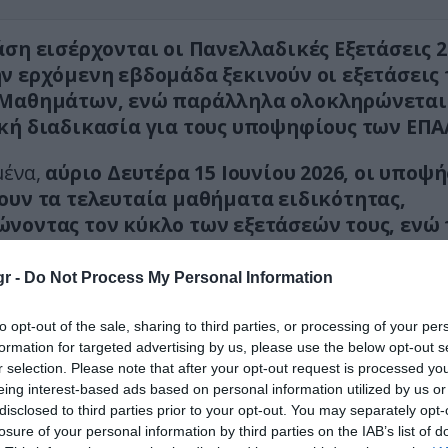
άση εισέρχονται οι Πανελλαδικές Εξετάσεις 2
ν ερχόμενη εβδομάδα ξεκινούν οι εξετάσεις
 Μαθημάτων, ενώ παράλληλα ολοκληρώνεται
κή διαδικασία για τους υποψηφίους των ΕΠΑ
μένα,
αύριο Δευτέρα 15 Ιουνίου 2026, οι υποψ
ουν τα τελευταία μαθήματα ειδικότητας,
νοντας τον κύκλο των εξετάσεών τους, ενώ 
χνουν αυλαία και οι εξετάσεις στα γυμνάσια,
νη λήξη της σχολικής χρονιάς για δημοτικά 
r -
Do Not Process My Personal Information
γεία.
to opt-out of the sale, sharing to third parties, or processing of your per
Τρίτη 16 Ιουνίου 2026 ξεκινούν οι εξετάσεις 
formation for targeted advertising by us, please use the below opt-out s
r selection. Please note that after your opt-out request is processed y
Μαθημάτων για τους υποψηφίους ΓΕΛ και ΕΠ
eing interest-based ads based on personal information utilized by us or
λώσει σχετικό μάθημα για την εισαγωγή σε
disclosed to third parties prior to your opt-out. You may separately opt-
μένες σχολές και τμήματα.
losure of your personal information by third parties on the IAB’s list of