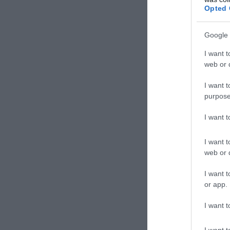
Opted 
Google 
I want t
web or d
I want t
purpose
I want 
I want t
web or d
I want t
or app.
I want t
I want t