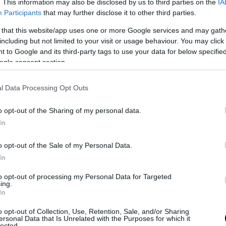
. This information may also be disclosed by us to third parties on the
IA
ες ώρες για την επιστροφή στο μπλόκο.
Participants
that may further disclose it to other third parties.
ν λύσεις στα προβλήματα και καλούν τον κόσμο
 that this website/app uses one or more Google services and may gath
 είναι μαζί τους στο μεγάλο πανελλαδικό συλλα
including but not limited to your visit or usage behaviour. You may click 
 to Google and its third-party tags to use your data for below specifi
αγμα.
ogle consent section.
l Data Processing Opt Outs
o opt-out of the Sharing of my personal data.
In
o opt-out of the Sale of my Personal Data.
In
to opt-out of processing my Personal Data for Targeted
ing.
In
o opt-out of Collection, Use, Retention, Sale, and/or Sharing
ersonal Data that Is Unrelated with the Purposes for which it
lected.