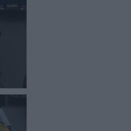
πακέτο κυρώσεων κατά της
Ρωσίας
ΚΟΣΜΟΣ
22:21
Κλιφ Λάιονς Ντόμπι: Δραπέτευσε
ο καταδικασμένος παιδοβιαστής
στη Σκωτία – Οι οδηγίες των
Αρχών προς τους πολίτες
ΚΑΙΡΟΣ
22:14
Όχι δεν είναι Al: Κεραυνός
άστραψε και «χτύπησε» ουράνιο
τόξο – Δείτε φωτογραφία από το
εντυπωσιακό φαινόμενο
ΠΑΡΑΣΚΗΝΙΟ
22:10
Ο Ενές Καντέρ δήλωσε συμμετοχή
για να αγωνιστεί στο γυναικείο
NBA και προκάλεσε αντιδράσεις