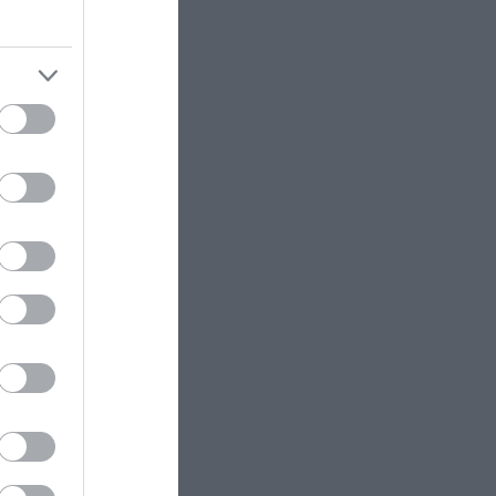
βάλετε στο τραπέζι σας
ΚΟΣΜΟΣ
23:22
Λάθος των βρετανικών Αρχών
άφησε 40χρονο ημιτυφλό
ελεύθερο να βιάσει και να
σκοτώσει δύο ιερόδουλες
CELEBRITIES
23:09
Αειθαλής η Ελίζαμπεθ Χάρλεϊ:
Ποζάρει με μαγιό και
εντυπωσιάζει στα 61 της (φωτο)
X-FILES
23:02
Το μυστήριο με τους άνδρες που
βρέθηκαν νεκροί φορώντας
παράξενες μάσκες: Η
ανατριχιαστική υπόθεση που δεν
έχει λυθεί