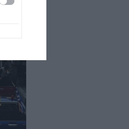
ΚΟΣΜΟΣ
22:53
Ο σουλτάνος του Μπρούνει
αφαίρεσε όλους τους τίτλους και
τα αξιώματα από την σύζυγό του
ΕΝΟΠΛΕΣ ΣΥΓΚΡΟΥΣΕΙΣ
22:41
Στο «κόκκινο» το
Ντνιπροπετρόφσκ: Οι Ουκρανοί
μιλούν για σφοδρές ρωσικές
επιθέσεις σε όλη την επικράτεια
ΠΕΡΙΒΑΛΛΟΝ
22:34
Συγκινητικό βίντεο: Σκυλίτσα
ενημερώνει την κωφή αδελφή της
ότι είναι έτοιμο το φαγητό της
ΔΙΕΘΝΗΣ ΠΟΛΙΤΙΚΗ
22:23
ΗΠΑ: Η Γερουσία ενέκρινε νέο