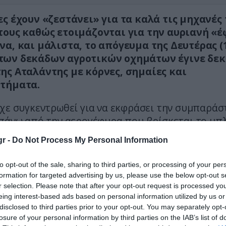
ες έχουν «ζεστάνει» για τα καλά τις μηχανές
τους καθώς ετοιμάζονται για την αυριανή «
να, και μάλιστα, το απόγευμα της Δευτέρας (1
ων δεκάδων αγροτικών οχημάτων έγινε δεκ
ης Αταλάντης με κόρνες, σημαίες και
τήματα.
ίχε συγκεντρωθεί για να εκφράσει την συμπαρά
 πάνω από την αερογέφυρα που βρίσκεται το μπ
r -
Do Not Process My Personal Information
σταμάτησε για λίγα λεπτά προκειμένου να
θούν και τα τρακτέρ από την Αταλάντη και 
to opt-out of the sale, sharing to third parties, or processing of your per
ονται για Κάστρο.
formation for targeted advertising by us, please use the below opt-out s
r selection. Please note that after your opt-out request is processed y
ες ζητούν
«να δικαιωθούν τα δίκαια αιτήματα
eing interest-based ads based on personal information utilized by us or
ον τόπο και στα χωράφια τους. Δεν τους πτοεί 
disclosed to third parties prior to your opt-out. You may separately opt-
κό ταξίδι, συνολικά 15 ωρών για να φτάσουν Αθή
losure of your personal information by third parties on the IAB’s list of