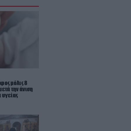
«Πυρ ομαδόν» από το πρώην
γραφείο Τύπου της «Ελπίδας»:
Γιατί ζητούν την δημοσιοποίηση
των πρακτικών
ΚΟΣΜΟΣ
21:32
Τα κρατικά ΜΜΕ στην Βόρεια
Κορέα προτείνουν… σούπα με
κρέας σκύλου για τον καύσωνα
CELEBRITIES
21:30
Φραντσέσκα Τόκα: Κορμάρα η
Ιταλίδα καλλονή της Eurovision –
φος μόλις 8
μετά την άνιση
Οι γυμνές φωτογραφίες στην
 υγείας
μπανιέρα που εντυπωσίασαν
ΔΙΕΘΝΕΣ ΠΟΔΟΣΦΑΙΡΟ
21:19
Πανάκριβη η μπάλα από το «χέρι
του θεού» – Ζαλίζει η εκτίμησή