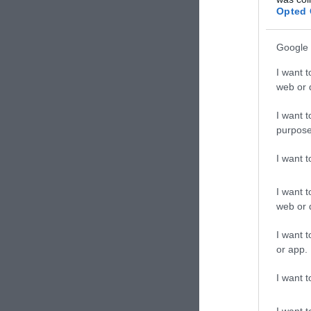
Στο «κ
Opted 
σφοδρέ
Google 
Συγκιν
είναι 
I want t
web or d
I want t
purpose
I want 
I want t
TAGS:
ΑΓΡ
web or d
I want t
Δε
or app.
I want t
I want t