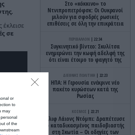
ης
Στο «κόκκινο» το
Ντνιπροπετρόφσκ: Οι Ουκρανοί
ντης.
μιλούν για σφοδρές ρωσικές
επιθέσεις σε όλη την επικράτεια
ς έκλεισε
ές σε
ΠΕΡΙΒΑΛΛΟΝ
22:34
Συγκινητικό βίντεο: Σκυλίτσα
ενημερώνει την κωφή αδελφή της
ότι είναι έτοιμο το φαγητό της
ΔΙΕΘΝΗΣ ΠΟΛΙΤΙΚΗ
22:23
ΗΠΑ: Η Γερουσία ενέκρινε νέο
πακέτο κυρώσεων κατά της
Ρωσίας
sonal or
ection to
ou may
ΚΟΣΜΟΣ
22:21
 personal
Κλιφ Λάιονς Ντόμπι: Δραπέτευσε
out of the
ο καταδικασμένος παιδοβιαστής
 downstream
στη Σκωτία – Οι οδηγίες των