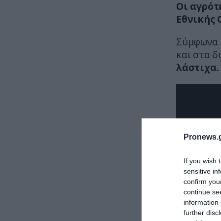
Οι αγρότ
Εθνικής 
Σύμφωνα μ
και στα δ
λάστιχα.
Pronews.g
If you wish 
sensitive in
confirm you
continue se
information 
further disc