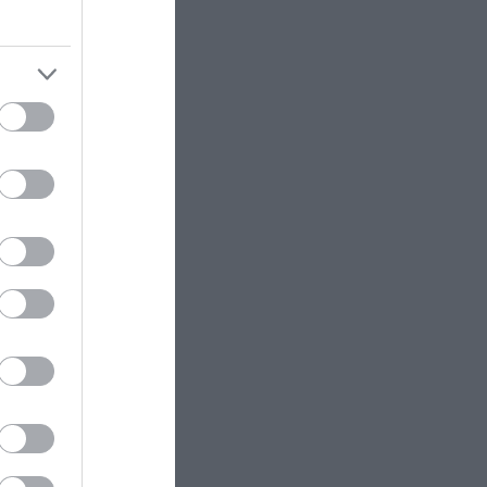
 για
ΕΣΩΤΕΡΙΚΗ ΑΣΦΑΛΕΙΑ
22:05
Πόρτο Γερμενό: Σκύλος γύρισε
φή της ότι
σοβαρά τραυματισμένος στο
σπίτι που τον φρόντιζαν μία
εβδομάδα μετά τη φωτιά (φώτο)
άθετε
ΚΥΠΡΟΣ
22:04
Μοναχός στην Πάφο επιτέθηκε με
μαχαίρι και τραυμάτισε δύο
άτομα
ΕΣΩΤΕΡΙΚΗ ΑΣΦΑΛΕΙΑ
21:55
Σκιάθος: Φυλάκιση 15 μηνών στη
Βρετανίδα που μέθυσε με την
ram
ανήλικη κόρη της και προκάλεσε
επεισόδιο – Τι υποστήριξε
ΕΣΩΤΕΡΙΚΗ ΑΣΦΑΛΕΙΑ
21:55