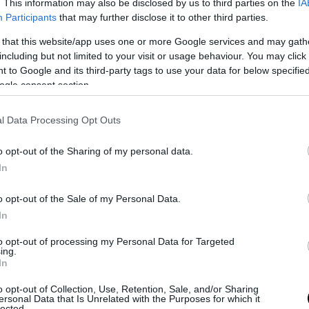
. This information may also be disclosed by us to third parties on the
IA
Participants
that may further disclose it to other third parties.
 that this website/app uses one or more Google services and may gath
including but not limited to your visit or usage behaviour. You may click 
 to Google and its third-party tags to use your data for below specifi
ες δηλώνουν ότι σε καμία περίπτωση τα όσα ειπ
ogle consent section.
ντηση με τον Πρωθυπουργό και αναμένεται να τ
δεν μπορούν να τους βοηθήσουν να παραμείνουν
l Data Processing Opt Outs
στις καλλιέργειές τους.
o opt-out of the Sharing of my personal data.
σημαίνουν αισθάνονται ότι τους αντιμετωπ
In
δεύτερης κατηγορίας, αφού το έργο και τη σ
ογενούς τομέα καμία κυβέρνηση μέχρι σήμε
o opt-out of the Sale of my Personal Data.
 δει όπως θα έπρεπε.
In
to opt-out of processing my Personal Data for Targeted
ΣΗΜΕΡΑ
ing.
In
τάνος του Μπρούνει αφαίρεσε όλους τους τίτλους
o opt-out of Collection, Use, Retention, Sale, and/or Sharing
τα από την σύζυγό του
ersonal Data that Is Unrelated with the Purposes for which it
lected.