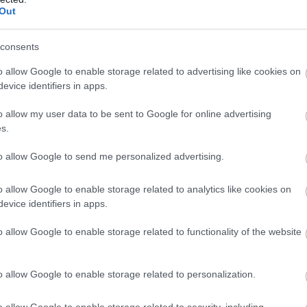
όκκινο» το Ντνιπροπετρόφσκ: Οι Ουκρανοί μιλούν
Out
ς ρωσικές επιθέσεις σε όλη την επικράτεια
consents
ητικό βίντεο: Σκυλίτσα ενημερώνει την κωφή αδελ
έτοιμο το φαγητό της
o allow Google to enable storage related to advertising like cookies on
evice identifiers in apps.
o allow my user data to be sent to Google for online advertising
Ακολουθήστε το
pronews.gr
στο Google News και μ
s.
πρώτοι όλες τις ειδήσεις
to allow Google to send me personalized advertising.
o allow Google to enable storage related to analytics like cookies on
ΟΤΕΣ
ΑΤΑΛΑΝΤΗ
ΔΙΑΜΑΡΤΥΡΙΑ
evice identifiers in apps.
o allow Google to enable storage related to functionality of the website
ίτε μας ζωντανά στο
YouTube
,
Twitch
,
X
,
Teleg
o allow Google to enable storage related to personalization.
o allow Google to enable storage related to security, including