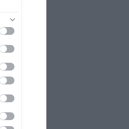
GOOD LIFE
14:45
Κι όμως: Το αγαπημένο σας
χρώμα δείχνει τον πιο κρυφό σας
φόβο
α εδώ και
ΚΟΣΜΟΣ
14:42
ΗΠΑ: 15χρονος ντυμένος κλόουν
ες – Οι
σκότωσε 78χρονο σε στάση
λεωφορείου και μετά έψαχνε…
κόσμο σε σπίτια (βίντεο)
άθετε
ΕΣΩΤΕΡΙΚΗ ΑΣΦΑΛΕΙΑ
14:35
Καταδικάστηκε ο 55χρονος στον
Μυστρα: «Δεν ήταν οικονομικά
τα κίνητρά μου – Είχα την ανάγκη
να τον κρατήσω άφθαρτο»
AUTO - MOTO
14:30