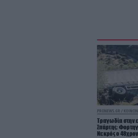
PRONEWS.GR /
ΚΟΙΝΩΝ
Τραγωδία στην ε
Σπάρτης: Φορτη
Νεκρός ο 48χρον