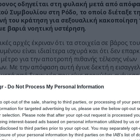
ρονος οδηγείται στη φυλακή μετά από απόφα
ού Συμβουλίου στη Ρόδο, το οποίο διέταξε τ
ή του κράτηση για σεξουαλική κακοποίηση 
με βαριά νοητική υστέρηση.
ικές αρχές έκριναν ότι τα στοιχεία σε βάρος του
μένου είναι ιδιαίτερα ισχυρά και ότι δεν επαρκ
 μέτρο για την αποτροπή πιθανής τέλεσης νέων
ν. Με την απόφαση αυτή έγινε δεκτή η εισαγγελ
 μετά από διαφωνία που είχε προκύψει ανάμεσα
και την εισαγγελέα πλημμελειοδικών.
r -
Do Not Process My Personal Information
η οδηγήθηκε στο Δικαστικό Συμβούλιο, το οποί
to opt-out of the sale, sharing to third parties, or processing of your per
 της δικογραφίας και τελικά υιοθέτησε τη θέση 
formation for targeted advertising by us, please use the below opt-out s
κής λειτουργού, κρίνοντας ότι υπάρχουν σοβαρ
r selection. Please note that after your opt-out request is processed y
 ενοχής ειδικά για τον 69χρονο, ενώ για συγκατ
eing interest-based ads based on personal information utilized by us or
disclosed to third parties prior to your opt-out. You may separately opt-
δεν προέκυψαν αντίστοιχα στοιχεία.
losure of your personal information by third parties on the IAB’s list of