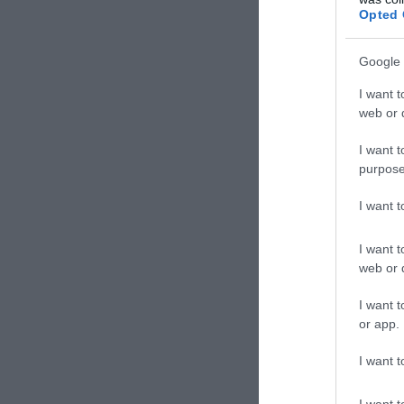
Opted 
ΕΙΔΗΣΕΙΣ 
Β.Πούτ
Google 
μεγαλ
I want t
Η «Πύλ
web or d
περισσ
I want t
Βίντεο
purpose
τελευτ
I want 
I want t
web or d
I want t
or app.
TAGS:
14Χ
I want t
I want t