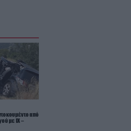
ΠΟΛΙΤΙΚΗ ΠΡΟΣΤΑΣΙΑ
14:00
Η πυρκαγιά στην Αττικοβοιωτία
απελευθέρωσε ενέργεια ίση με 6
ατομικές βόμβες της Χιροσίμα!
ΔΙΕΘΝΗΣ ΠΟΛΙΤΙΚΗ
13:57
Ν.Τραμπ: «Αν επικρατήσουν οι
Δημοκρατικοί μπορεί να είμαι ο
τελευταίος Ρεπουμπλικανός
πρόεδρος»
X-FILES
13:56
Οι παράξενοι ήχοι που μπορεί να
παράξει ένα σώμα μετά τον
θάνατο
 ντοκουμέντο από
ού με ΙΧ –
ΘΡΗΣΚΕΙΑ
13:47
Οι εκκλησίες που βρέθηκαν