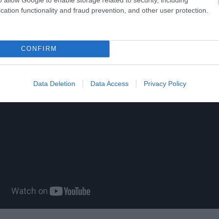
ίτε μας ζωντανά στο
YouTube
,
Twitch
,
X
,
Teleg
cation functionality and fraud prevention, and other user protection.
CONFIRM
Data Deletion
Data Access
Privacy Policy