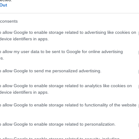
Out
ΣΗΜΕΡΑ
ιν: «Πράσινο φως» για την πώληση του 30% του
consents
ύτερου αεροδρομίου της Μόσχας
o allow Google to enable storage related to advertising like cookies on
η της Κόλασης»: Ο κρατήρας που καίει ασταμάτητ
evice identifiers in apps.
ότερα από 50 χρόνια
o allow my user data to be sent to Google for online advertising
-ντοκουμέντο από τη φονική σύγκρουση στις Σέρρ
s.
αίες στιγμές πριν την τραγωδία
to allow Google to send me personalized advertising.
o allow Google to enable storage related to analytics like cookies on
Ακολουθήστε το
pronews.gr
στο Google News και μ
evice identifiers in apps.
πρώτοι όλες τις ειδήσεις
o allow Google to enable storage related to functionality of the website
ΡΟΝΟΣ
ΡΟΔΟΣ
ΣΕΞΟΥΑΛΙΚΗ ΚΑΚΟΠΟΙΗΣΗ
o allow Google to enable storage related to personalization.
o allow Google to enable storage related to security, including