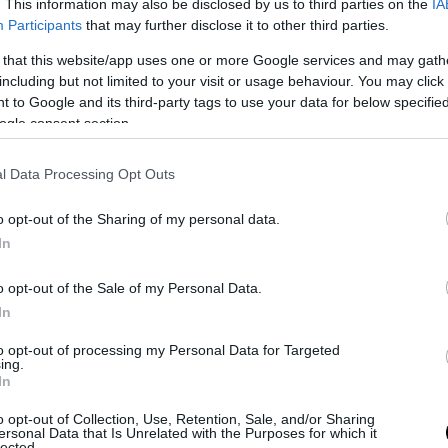
. This information may also be disclosed by us to third parties on the
IA
κό ρόλο στην αξιολόγηση έπαιξαν οι καταθέσει
Participants
that may further disclose it to other third parties.
, ιατροδικαστικά ευρήματα που περιλαμβάνουν
 that this website/app uses one or more Google services and may gath
 και ενδείξεις γενετήσιας προσβολής, καθώς κα
including but not limited to your visit or usage behaviour. You may click 
ειδικών ότι τα στοιχεία του παιδιού συγκλίνουν
 to Google and its third-party tags to use your data for below specifi
μένο πρόσωπο του στενού οικογενειακού περιβά
ogle consent section.
α, εξετάστηκε και η σύνδεση ανάμεσα σε τραυμ
του παιδιού και την καταγγελλόμενη κακοποίηση
l Data Processing Opt Outs
ούμενος αρνείται όλες τις κατηγορίες, υποστη
o opt-out of the Sharing of my personal data.
καυμα προκλήθηκε από ατύχημα και ότι δεν βρι
In
ς με τον ανήλικο. Η υπεράσπισή του επισημαίνε
o opt-out of the Sale of my Personal Data.
ία γενετικού υλικού και αμφισβητεί τις καταθέσ
In
ράσματα της υπόθεσης.
to opt-out of processing my Personal Data for Targeted
του έχουν ασκηθεί κατηγορίες για κατ’ εξακολο
ing.
In
ς πράξεις με ανήλικο και σωματική βλάβη αδύν
νώ έχει ήδη διαταχθεί η προσωρινή του κράτηση
o opt-out of Collection, Use, Retention, Sale, and/or Sharing
ersonal Data that Is Unrelated with the Purposes for which it
lected.