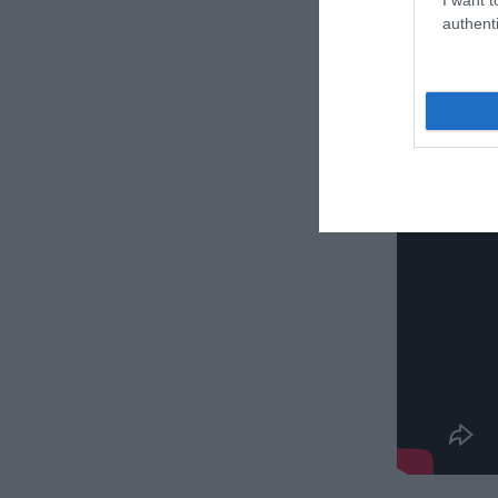
Δε
authenti