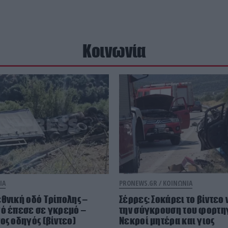
Κοινωνία
ΙΑ
PRONEWS.GR /
ΚΟΙΝΩΝΙΑ
θνική οδό Τρίπολης –
Σέρρες: Σοκάρει το βίντεο
γό έπεσε σε γκρεμό –
την σύγκρουση του φορτηγ
ος οδηγός (βίντεο)
Νεκροί μητέρα και γιος