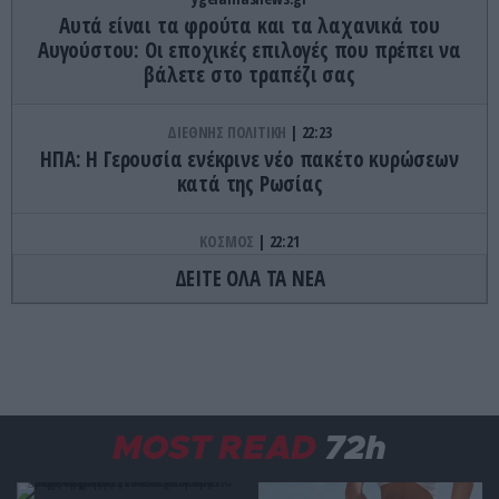
Αυτά είναι τα φρούτα και τα λαχανικά του
Αυγούστου: Οι εποχικές επιλογές που πρέπει να
βάλετε στο τραπέζι σας
ΔΙΕΘΝΗΣ ΠΟΛΙΤΙΚΗ
22:23
ΗΠΑ: Η Γερουσία ενέκρινε νέο πακέτο κυρώσεων
κατά της Ρωσίας
ΚΟΣΜΟΣ
22:21
Κλιφ Λάιονς Ντόμπι: Δραπέτευσε ο
ΔΕΙΤΕ ΟΛΑ ΤΑ ΝΕΑ
καταδικασμένος παιδοβιαστής στη Σκωτία – Οι
οδηγίες των Αρχών προς τους πολίτες
ΚΑΙΡΟΣ
22:14
Όχι δεν είναι Al: Κεραυνός άστραψε και
«χτύπησε» ουράνιο τόξο – Δείτε φωτογραφία
MOST READ
72h
από το εντυπωσιακό φαινόμενο