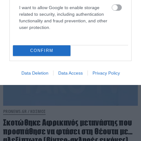
νύφη λίγες ώρες μετά τον γάμο της
I want to allow Google to enable storage
related to security, including authentication
functionality and fraud prevention, and other
07.08.2026 | 19:17
user protection.
CONFIRM
Data Deletion
Data Access
Privacy Policy
PRONEWS.GR /
ΚΟΣΜΟΣ
Σκοτώθηκε Αφρικανός μετανάστης που
προσπάθησε να φτάσει στη Θέουτα με…
αλεξίπτωτο (βίντεο-σκληρές εικόνες)