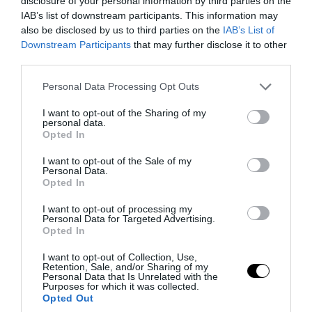
disclosure of your personal information by third parties on the
2,71 μέτρων της χάρισαν θέση στο Ρεκόρ
IAB’s list of downstream participants. This information may
also be disclosed by us to third parties on the
IAB’s List of
Γκίνες (βίντεο)
Downstream Participants
that may further disclose it to other
third parties.
07.08.2026 | 20:22
Please note that this website/app uses one or more Google
Personal Data Processing Opt Outs
services and may gather and store information including but
not limited to your visit or usage behaviour. You may click to
I want to opt-out of the Sharing of my
personal data.
grant or deny consent to Google and its third-party tags to
Opted In
use your data for below specified purposes in below Google
consent section.
I want to opt-out of the Sale of my
Personal Data.
Opted In
I want to opt-out of processing my
Personal Data for Targeted Advertising.
Opted In
I want to opt-out of Collection, Use,
PRONEWS.GR /
ΚΟΣΜΟΣ
Retention, Sale, and/or Sharing of my
Personal Data that Is Unrelated with the
Σαχάρ Ταμπάρ: Η Ιρανή που
Purposes for which it was collected.
Opted Out
χαρακτηρίστηκε ως το «ζόμπι της