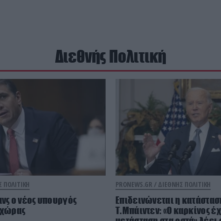
Διεθνής Πολιτική
Σ ΠΟΛΙΤΙΚΗ
PRONEWS.GR /
ΔΙΕΘΝΗΣ ΠΟΛΙΤΙΚΗ
ανς ο νέος υπουργός
Επιδεινώνεται η κατάσταση
 χώρας
Τ.Μπάιντεν: «Ο καρκίνος έχ
μετάσταση στα οστά» λέει 