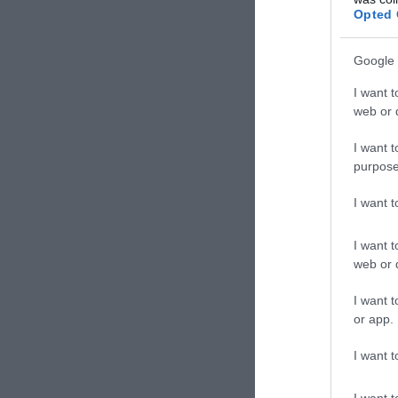
https://t
Opted 
ΕΙΔΗΣΕΙΣ 
Google 
Αλεξαν
I want t
web or d
Μαζική
Ουκραν
I want t
purpose
Angus 
κιλά –
I want 
I want t
web or d
I want t
or app.
TAGS:
ΟΥΚ
I want t
I want t