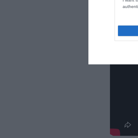
authenti
Δε