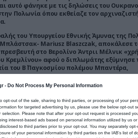
αι αυτό φάνηκε με τις δηλώσεις του Ουκραν
την Πολωνία όπου εκθείαζε τον αρχιναζιστ
α.
αλής του Υπουργείου Εθνικής Άμυνας της Πο
Μπλάστσακ- Mariusz Blaszczak, αποκάλεσε τ
πρεσβευτή στο Βερολίνο Άντριι Μέλνικ «χρ
ου Κρεμλίνου» αφού ο διπλωμάτης εξύμνησε 
ία του Β΄ Παγκοσμίου πολέμου Μπαντέρα,
 UPA, η οποία διεξήγαγε εθνοκάθαρση του πολω
r -
Do Not Process My Personal Information
 στη Βολυνία και την Ανατολική Γαλικία το 194
to opt-out of the sale, sharing to third parties, or processing of your per
εγονός ότι το ουκρανικό υπουργείο Εξωτερικών
formation for targeted advertising by us, please use the below opt-out s
οποιήθηκε από τα λόγια του υπαλλήλου τους, τ
r selection. Please note that after your opt-out request is processed y
η προσωπική του άποψη και δεν αντικατοπτρ
eing interest-based ads based on personal information utilized by us or
disclosed to third parties prior to your opt-out. You may separately opt-
ς ουκρανικής διπλωματίας, ο Μέλνικ συνεχίζει ν
losure of your personal information by third parties on the IAB’s list of
ιτική στη γειτονική Πολωνία.