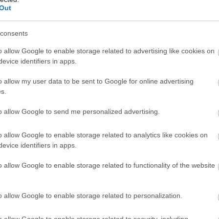
witter.com/AZmilitary1/status/15439239568262144
Out
ΣΗΜΕΡΑ
consents
δρούπολη: Νεκρός 77χρονος μετά από πτώση σε 
o allow Google to enable storage related to advertising like cookies on
evice identifiers in apps.
 ρωσική επίθεση με Iskander-M και drones Geran
ία: Στο στόχαστρο το εργοστάσιο των Flamingo
o allow my user data to be sent to Google for online advertising
s.
Barbieri: Ο άνδρας που δεν έφαγε για 382 μέρες κι
 Έχανε σχεδόν 10 κιλά το μήνα
to allow Google to send me personalized advertising.
o allow Google to enable storage related to analytics like cookies on
Ακολουθήστε το
pronews.gr
στο Google News και μ
evice identifiers in apps.
πρώτοι όλες τις ειδήσεις
o allow Google to enable storage related to functionality of the website
ΡΑΝΙΑ
o allow Google to enable storage related to personalization.
o allow Google to enable storage related to security, including