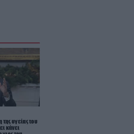
ΔΙΕΘΝΗΣ ΑΣΦΑΛΕΙΑ
20:52
Ιράν: «Φρένο» στο άνοιγμα των
Στενών του Ορμούζ – Ζητά
αποζημιώσεις και αποχώρηση
των ΗΠΑ
ΦΥΣΙΚΗ ΚΑΤΑΣΤΑΣΗ
20:51
Ρακέτες στην παραλία: Η
καλοκαιρινή διασκέδαση που
γυμνάζει όλο το σώμα
20:45
ION Group: Απλήρωτα ενοίκια σε
τρεις χώρες – Έξωση στο Σίδνεϊ
και «μπλόκο» στα γραφεία του
Μονάχου
 της υγείας του
ΦΥΣΗ
20:41
ει κάνει
Επιστήμονες «ξεκλειδώνουν» τα
ο γιος του