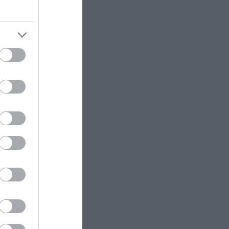
Μαδέρα: Πάνω από 2.000
03
θαυμαστές περίμεναν τον
Ρονάλντο στην εκκλησία αλλά
εμφανίστηκε… άλλος γαμπρός!
(βίντεο)
πηγάδι
 στην
ΙΣΤΟΡΙΑ
21:24
Πώς έξι έφηβοι επέζησαν 15 μήνες
σε ένα ερημικό νησί μετά από
 έχασε 125
ναυάγιο
CELEBRITIES
21:17
Γ.Καληφώνη: Νέες εντυπωσιακές
άθετε
φωτογραφίες με μπικίνι από τις
διακοπές της στην Πάρο
ΙΣΤΟΡΙΑ
21:16
Οι πιο παράξενες διαθήκες που
άφησαν πίσω τους