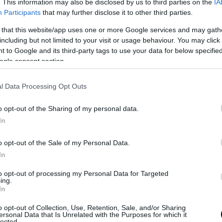
. This information may also be disclosed by us to third parties on the
IA
Participants
that may further disclose it to other third parties.
γούμενη μέρα, μίλησε ο επικεφαλής του υπουργ
 that this website/app uses one or more Google services and may gath
μυνας, Μάριους Μπλάστσακ, οι εξουσίες του οπ
including but not limited to your visit or usage behaviour. You may click 
στηκαν πρόσφατα σε επίπεδο αντιπροέδρου τη
 to Google and its third-party tags to use your data for below specifi
ης της Πολωνίας.
ogle consent section.
 δηλώσεις, που έγιναν από τον πρέσβη της Ου
l Data Processing Opt Outs
ανία, Άντριι Μέλνικ, υπηρετούν το Κρεμλίνο, 
 κόσμο»
, δήλωσε ο Μπλάστσακ στο πρόγραμμα 
o opt-out of the Sharing of my personal data.
ύ ραδιοφώνου.
In
νώμη του, τέτοιες δηλώσεις μπαίνουν σφήνα στι
o opt-out of the Sale of my Personal Data.
λωνίας και Ουκρανίας και ως εκ τούτου
«τα λόγ
In
 πρέσβη στο Βερολίνο είναι απαράδεκτα».
to opt-out of processing my Personal Data for Targeted
ing.
 τα μαζεύει το Κίεβο ο πρεσβευτής εκφράζει την
In
ική θέση της Ουκρανίας.
o opt-out of Collection, Use, Retention, Sale, and/or Sharing
ersonal Data that Is Unrelated with the Purposes for which it
lected.