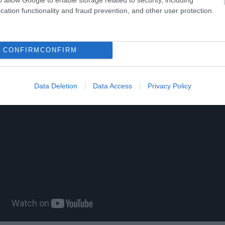
cation functionality and fraud prevention, and other user protection.
ίτε μας ζωντανά στο
YouTube
,
Twitch
,
X
,
Teleg
CONFIRM
CONFIRM
Data Deletion
Data Access
Privacy Policy