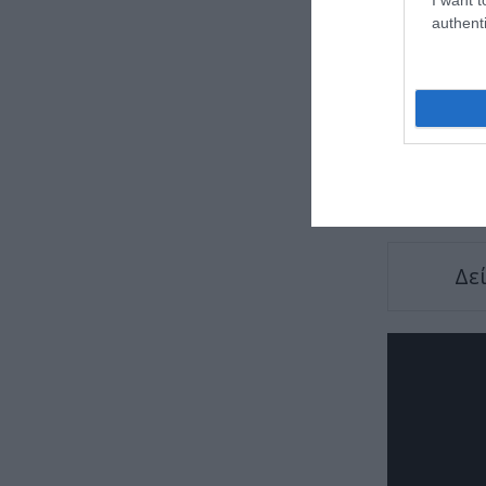
authenti
TAGS:
ΗΠΑ
Δε