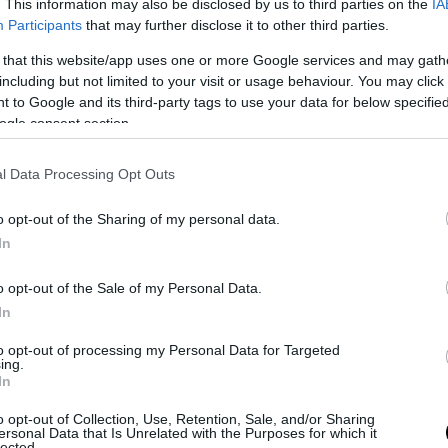
. This information may also be disclosed by us to third parties on the
IA
εν θα μπορούσαν να λύσουν».
Participants
that may further disclose it to other third parties.
ότι συζητήθηκε και το Ιράν, με συμφωνία ότι
 that this website/app uses one or more Google services and may gath
including but not limited to your visit or usage behaviour. You may click 
 δεν πρέπει να αποκτήσει πυρηνικό όπλο και
 to Google and its third-party tags to use your data for below specifi
υ Ορμούζ πρέπει να παραμείνουν ανοιχτά.
ogle consent section.
η αλήθεια είναι ότι δεν αναφέρθηκαν συγκε
l Data Processing Opt Outs
ς και προφανώς ότι δέσμευση υπήρξε μετα
δυνάμεων θα φανεί στο προσεχές χρονικό δι
o opt-out of the Sharing of my personal data.
In
πίνγκ χαρακτήρισε την επίσκεψη «ιστορική» και 
ία μιας νέας σχέσης
«εποικοδομητικής στρατηγ
o opt-out of the Sale of my Personal Data.
ητας».
In
to opt-out of processing my Personal Data for Targeted
εντυπωσιάστηκε από τους κήπους του συγκροτ
ing.
 του υποσχέθηκε σπόρους τριαντάφυλλων ως δώρ
In
o opt-out of Collection, Use, Retention, Sale, and/or Sharing
εργασίας
ersonal Data that Is Unrelated with the Purposes for which it
lected.