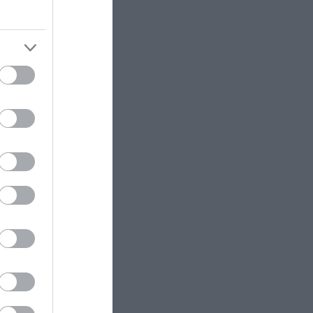
ΙΣΤΟΡΙΑ
21:15
Το βυτιοφόρο που… ανατίναξε
ινέζικα
τα Καμένα Βούρλα το 1999!
 σε μια
ΠΑΡΑΣΚΗΝΙΟ
21:10
αμπ.
Από τον ουρανό στα χέρια του
Βοζίνια – Με αλεξιπτωτιστή
τερα
έφτασε η φανέλα του για την
ρρητα και
παρουσίαση στη Χιλή (βίντεο)
ΠΡΟΣΩΠΑ
21:00
Οι πιο θυελλώδεις έρωτες του
ελληνικού κινηματογράφου – Οι
ή της – Τα
σχέσεις που έγιναν πρωτοσέλιδα
 που είχε
ΔΙΕΘΝΗΣ ΑΣΦΑΛΕΙΑ
20:57
Έκρηξη σε παγιδευμένο
λεωφορείο κοντά στη Δαμασκό –
 νεκρή
Αναφορές για νεκρούς και