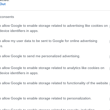
Out
ύ του γεύματος περιλαμβάνονταν παραδοσιακά κ
ως κοτόπουλο Kung Pao, dumplings, μοσχάρι και
consents
, καθώς και brownies και παγωτό για επιδόρπιο,
α να ικανοποιηθούν και οι προτιμήσεις του Τρ
o allow Google to enable storage related to advertising like cookies on
evice identifiers in apps.
ψη Τραμπ στο Ζονγκνανχάι θεωρείται ιδιαί
o allow my user data to be sent to Google for online advertising
ή, καθώς πρόκειται για ένα από τα πιο από
s.
ασσόμενα σημεία της Κίνας.
to allow Google to send me personalized advertising.
ΣΗΜΕΡΑ
o allow Google to enable storage related to analytics like cookies on
evice identifiers in apps.
 Βούτηξε για να σώσει τη φίλη της και έχασε τη ζω
 της φώναζαν για βοήθεια
o allow Google to enable storage related to functionality of the website
: «Έφυγε» από τη ζωή ο 37χρονος μοτοσικλετιστής
υστεί με αγριογούρουνο
o allow Google to enable storage related to personalization.
η «Μυστρά» στην Ιταλία: Κρατούσε 10 χρόνια την
 του για να παίρνει την σύνταξή της
o allow Google to enable storage related to security, including