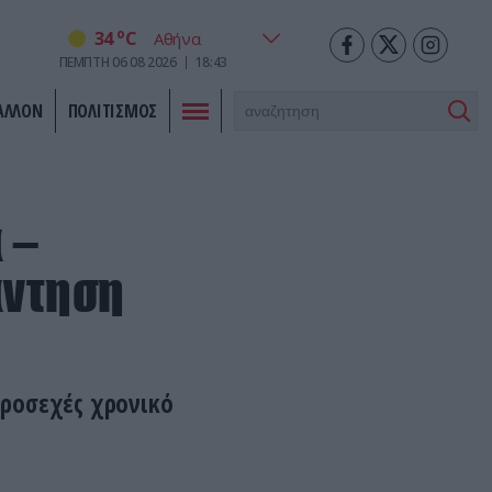
o
34
C
ΠΕΜΠΤΗ
06
08
2026
18:43
ΑΛΛΟΝ
ΠΟΛΙΤΙΣΜΟΣ
 –
άντηση
προσεχές χρονικό