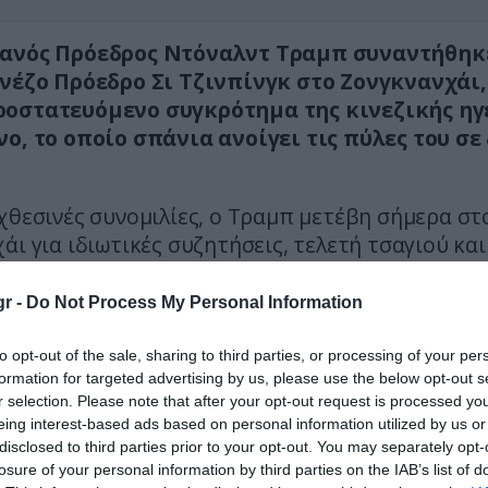
κανός Πρόεδρος Ντόναλντ Τραμπ συναντήθηκ
ινέζο Πρόεδρο Σι Τζινπίνγκ στο Ζονγκνανχάι,
οστατευόμενο συγκρότημα της κινεζικής ηγ
νο, το οποίο σπάνια ανοίγει τις πύλες του σε
χθεσινές συνομιλίες, ο Τραμπ μετέβη σήμερα στ
άι για ιδιωτικές συζητήσεις, τελετή τσαγιού και
με τον Σι.
r -
Do Not Process My Personal Information
χεια αναχώρησε από το Διεθνές Αεροδρόμιο του
ΠΑ.
to opt-out of the sale, sharing to third parties, or processing of your per
formation for targeted advertising by us, please use the below opt-out s
τερα σημεία της επίσκεψης
r selection. Please note that after your opt-out request is processed y
eing interest-based ads based on personal information utilized by us or
χαρακτήρισε τη σχέση ΗΠΑ-Κίνας «πολύ ισχ
disclosed to third parties prior to your opt-out. You may separately opt-
losure of your personal information by third parties on the IAB’s list of
τι οι δύο πλευρές
«έλυσαν προβλήματα που 