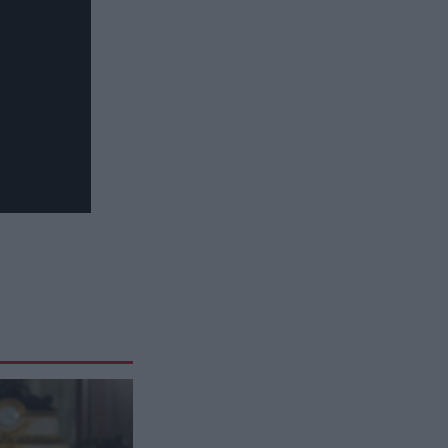
CELEBRITIES
20:43
Σοβαρό τροχαίο για Έλληνα
ράπερ – Το μήνυμα στα social
media
GOOD LIFE
20:30
Πού καταλήγουν τα χρήματα που
μένουν σε αδρανείς τραπεζικούς
λογαριασμούς
CELEBRITIES
20:29
Α.Ηλιάδη: «Ανεβαίνοντας για το
χωριό είδα μπροστά μου τον
Χριστό – Λαμπερό στον
κατάλευκο, εκτυφλωτικό του
χιτώνα»
ΔΙΕΘΝΗΣ ΑΣΦΑΛΕΙΑ
20:23
Το Ιράν φέρνει μπλόκο και