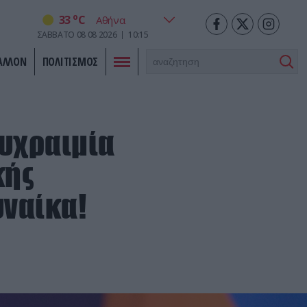
o
33
C
ΣΑΒΒΑΤΟ
08
08
2026
10:15
ΑΛΛΟΝ
ΠΟΛΙΤΙΣΜΟΣ
ψυχραιμία
κής
ναίκα!