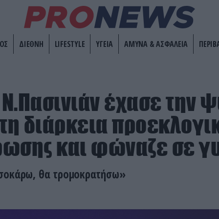
ΟΣ
ΔΙΕΘΝΗ
LIFESTYLE
ΥΓΕΙΑ
ΑΜΥΝΑ & ΑΣΦΑΛΕΙΑ
ΠΕΡΙΒ
Ο N.Πασινιάν έχασε την 
 τη διάρκεια προεκλογι
ωσης και φώναζε σε γυ
σοκάρω, θα τρομοκρατήσω»