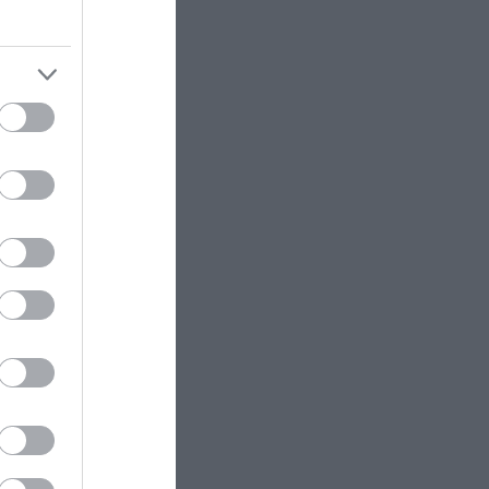
ΙΣΤΟΡΙΑ
12:45
H άγνωστη ιστορία πίσω από
τους ρηγάδες της τράπουλας – Τι
συμβολίζουν;
άθετε
ΕΝΟΠΛΕΣ ΣΥΓΚΡΟΥΣΕΙΣ
12:42
«Φώτισε» το Κίεβο μετά από
χτύπημα με υπερηχητικό 3M22
Zircon: Σοκαρισμένος Ουκρανός
κατέγραψε τη στιγμή (βίντεο)
ram
ΕΣΩΤΕΡΙΚΗ ΑΣΦΑΛΕΙΑ
12:40
«Θρίλερ» στον Λυκαβηττό:
Εντοπίστηκε σορός σε
προχωρημένη σήψη σε σπηλιά
κοντά σε εκκλησάκι!
ΕΣΩΤΕΡΙΚΗ ΑΣΦΑΛΕΙΑ
12:32