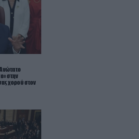
έργο – Πιάστηκαν στον «ύπνο»
ΑΔΜΗΕ και Λευκωσία!
TRAVEL
12:24
Τα πιο εντυπωσιακά φυσικά
φαινόμενα που μπορεί να δει
κανείς στην Ελλάδα
ΠΕΡΙΒΑΛΛΟΝ
12:15
Υψηλή η θερμοκρασία των
 Ανώτατο
θαλάσσιων υδάτων στη δυτική
ο» στην
Μεσόγειο: Στους 33℃ περιοχή
σας χορού στον
της Μαγιόρκας
GOOD LIFE
12:15
Δέκα πασίγνωστες αγγλικές
λέξεις που έχουν ελληνικές ρίζες
ΕΣΩΤΕΡΙΚΗ ΑΣΦΑΛΕΙΑ
12:14