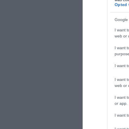
Πώς με
Opted 
κατεδ
Google 
I want t
web or d
I want t
purpose
TAGS:
ΓΥΝ
I want 
I want t
Δε
web or d
I want t
or app.
I want t
I want t