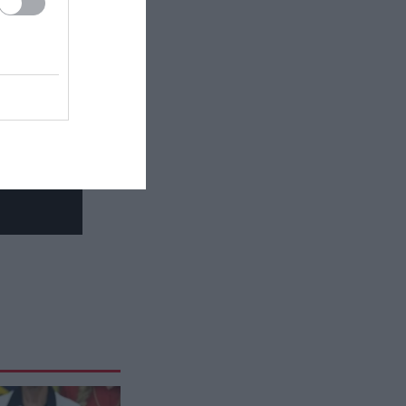
Αγρίνιο: Συνελήφθη 43χρονος που
οδηγούσε υπό την επήρεια
αλκοόλ – Βρέθηκε γεμιστήρας με
σφαίρες στο όχημα
ΙΣΤΟΡΙΑ
12:30
Αρχαία Ελλάδα: Αυτό είναι το
μυστηριώδες βότανο που κόστιζε
το βάρος του σε ασήμι
ΕΛΛΗΝΙΚΟ ΠΟΔΟΣΦΑΙΡΟ
12:29
Ο ΠΑΟΚ θέλει να λύσει το
πρόβλημά του στην επίθεση με
φορ που τον έχει «πληγώσει»
ΟΙΚΟΝΟΜΙΑ
12:24
Ηλεκτρική διασύνδεση Ελλάδας –
Κύπρου: Στη γαλλική Meridiam το