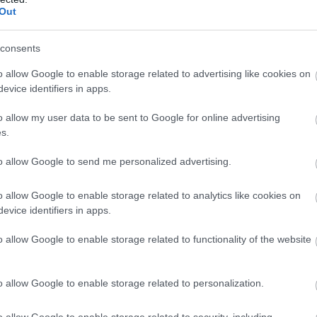
τακινούνται ολόκληρες πολυκατοικίες χωρίς να
Out
αφιστούν
consents
o allow Google to enable storage related to advertising like cookies on
Ακολουθήστε το
pronews.gr
στο Google News και μ
evice identifiers in apps.
πρώτοι όλες τις ειδήσεις
o allow my user data to be sent to Google for online advertising
s.
ΑΙΚΑ
Ν.ΠΑΣΙΝΙΑΝ
ΠΡΟΕΚΛΟΓΙΚΗ ΕΚΣΤΡΑΤΕΙΑ
to allow Google to send me personalized advertising.
o allow Google to enable storage related to analytics like cookies on
ίτε μας ζωντανά στο
YouTube
,
Twitch
,
X
,
Teleg
evice identifiers in apps.
o allow Google to enable storage related to functionality of the website
o allow Google to enable storage related to personalization.
o allow Google to enable storage related to security, including