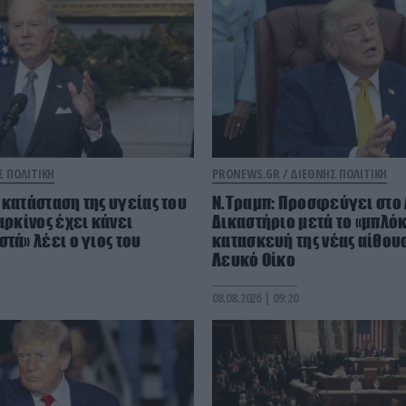
Σ ΠΟΛΙΤΙΚΗ
PRONEWS.GR /
ΔΙΕΘΝΗΣ ΠΟΛΙΤΙΚΗ
 κατάσταση της υγείας του
Ν.Τραμπ: Προσφεύγει στο
αρκίνος έχει κάνει
Δικαστήριο μετά το «μπλόκ
τά» λέει ο γιος του
κατασκευή της νέας αίθου
Λευκό Οίκο
08.08.2026 | 09:20