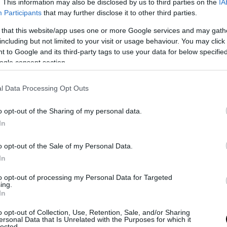
ebo (@MyLordBebo)
May 18, 2026
. This information may also be disclosed by us to third parties on the
IA
Participants
that may further disclose it to other third parties.
ατηγόρησε τους πρώην προέδρους της Αρμενίας
 that this website/app uses one or more Google services and may gath
ν και Σαρκισιάν) για λιποταξία και πολιτικές ευ
including but not limited to your visit or usage behaviour. You may click 
περιόδους για την χώρα.
 to Google and its third-party tags to use your data for below specifi
ogle consent section.
ατικό εντάσσεται στο ήδη τεταμένο πολιτικό κλ
, όπου η αντιπαράθεση ανάμεσα στην κυβέρνηση 
l Data Processing Opt Outs
ευση παραμένει ιδιαίτερα σκληρή, με επίκεντρο
o opt-out of the Sharing of my personal data.
 διακυβέρνησης, ασφάλειας και της πρόσφατης 
In
.
o opt-out of the Sale of my Personal Data.
ΣΗΜΕΡΑ
In
n State Pen: Τα μεταφυσικά φαινόμενα στην διάσ
to opt-out of processing my Personal Data for Targeted
ing.
 – Τα φρικιαστικά ακούσματα και οι σκοτεινές φι
In
λλική Πολυνησία η Δ.Νομικού: Οι πόζες με μπικίνι
o opt-out of Collection, Use, Retention, Sale, and/or Sharing
σαν» την θερμοκρασία (φωτο)
ersonal Data that Is Unrelated with the Purposes for which it
lected.