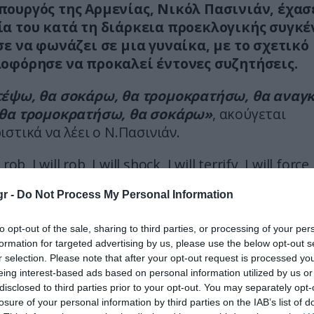
ουργός της Αρμενίας, Νικόλ Πασινιάν, έχασ
α του κατά τη διάρκεια προεκλογικής συγκ
σε να φωνάζει σε μια γυναίκα, με το σχετικό
οφόρησε να προκαλεί έντονες συζητήσεις.
έψω, θα σοκάρω, θα τρομοκρατήσω, θα αναγ
θα τρομοκρατήσω, θα σοκάρω»
, ακούγεται
στικά να λέει ο Ν.Πασινιάν.
 rob, I will rob, I will shock, I will terrify, I will force, 
ll terrify, I will shock.”
r -
Do Not Process My Personal Information
’s Prime Minister, Pashinyan lost his temper duri
to opt-out of the sale, sharing to third parties, or processing of your per
rally & started shouting on a woman
formation for targeted advertising by us, please use the below opt-out s
r selection. Please note that after your opt-out request is processed y
d ex-Armenia’s Presidents (Kocharyan &…
eing interest-based ads based on personal information utilized by us or
ter.com/tOdhAj2VfE
disclosed to third parties prior to your opt-out. You may separately opt-
losure of your personal information by third parties on the IAB’s list of