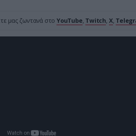
ίτε μας ζωντανά στο
YouTube
,
Twitch
,
X
,
Teleg