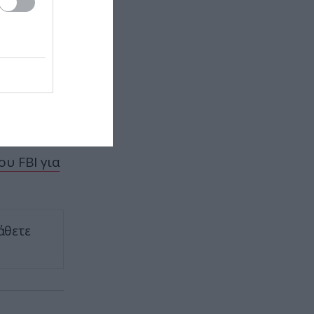
ΠΑΡΑΣΚΗΝΙΟ
16:19
Νέα στοιχεία για τον θάνατο του
Ν.Μαραντόνα: ««Δεν θέλω
τίποτα – Τελείωσε»
ay of
ΔΙΕΘΝΗΣ ΑΣΦΑΛΕΙΑ
16:12
 από τον
Δεν είναι μόνο το Μαρόκο: Ποια
χώρα μετέφερε 2.000 παράνομους
ου FBI για
αλλοδαπούς και με ναρκωτικά
στην Ισπανία (βίντεο)
CELEBRITIES
16:10
άθετε
Ο 53χρονος αδερφός της Ατζελίνα
Τζολί που έκανε γνωστό ότι είναι
gay – Η αποκάλυψη του ηθοποιού
και σκηνοθέτη