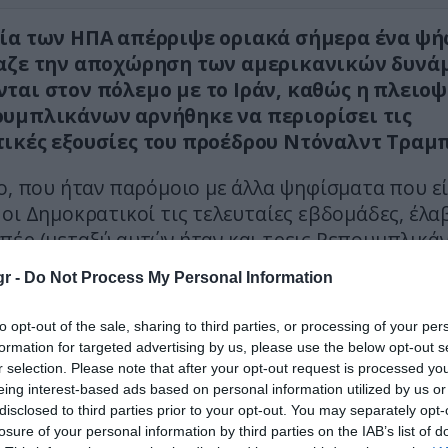
ία των ΗΠΑ απέρριψε οριακά σήμερα ένα ψ
ταζε την αποχώρηση των αμερικανικών δυνά
ται στον πόλεμο με το Ιράν, καθώς η πλειο
υμπλικάνων αρνήθηκε να περιορίσει τις
ικές εξουσίες του προέδρου Ντόναλντ Τραμπ
ο, που ήταν παρόμοιο με άλλα ψηφίσματα που ε
οι Δημοκρατικοί τις τελευταίες εβδομάδες, έλα
πέρ (μεταξύ αυτών ήταν και τρεις Ρεπουμπλικάν
τές) και 50 κατά.
r -
Do Not Process My Personal Information
η φορά από την έναρξη του πολέμου η Ρεπουμπλ
to opt-out of the sale, sharing to third parties, or processing of your per
ρκόουσκι ψήφισε υπέρ της αποχώρησης του στ
formation for targeted advertising by us, please use the below opt-out s
υση με το Ιράν. «Πιστεύαμε ότι θα είχαμε πιο 
r selection. Please note that after your opt-out request is processed y
ό την κυβέρνηση, σχετικά με το πού βρισκόμαστ
eing interest-based ads based on personal information utilized by us or
disclosed to third parties prior to your opt-out. You may separately opt-
αλλά δεν έγινε αυτό», είπε η ίδια στο μέσο ενημ
losure of your personal information by third parties on the IAB’s list of
l News, μετά την ψηφοφορία.