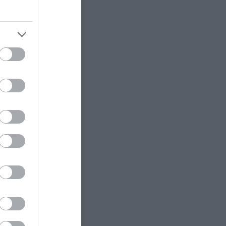
τρία παιδιά από πνιγμό (φώτο)
τη λήξη
ελεστική
ΕΝΟΠΛΕΣ ΣΥΓΚΡΟΥΣΕΙΣ
16:31
«Κεραυνοί» της ρωσικής Βοστόκ
ρα μόνο
κατέκαψαν εξοπλισμό των ΗΠΑ
τικούς.
με Ουκρανούς και Αμερικανούς
μισθοφόρους – Δείτε βίντεο
νή στάση
ΔΙΕΘΝΕΣ ΠΟΔΟΣΦΑΙΡΟ
16:21
Από το κακό στο χειρότερο ο
άλουν με
Ι.Τόνεϊ: Έριξε κουτουλιά σε
λεϊ, ο
θαμώνα μπαρ που του ζήτησε να
βγάλουν μαζί φωτογραφία
κάνοι
ΥΓΕΙΑ
16:20
 την
Τέλος στην τριχόπτωση! Το Νο1
φυσικό σετ για άνδρες & γυναίκες
τό κάθε
με redensyl & βότανα – Τώρα με
ισκόμαστε
ΔΩΡΟ!