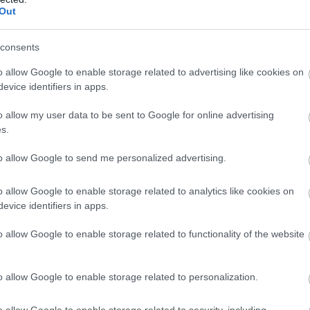
Out
πουμπλικάνοι γερουσιαστές δήλωναν ότι, μετά 
σμίας των 60 ημερών, θα ζητούσαν από την εκτ
consents
α λάβει την έγκριση του Κογκρέσου. Όμως σήμε
o allow Google to enable storage related to advertising like cookies on
η της πλειοψηφίας συντάχθηκαν με τους Δημοκρα
evice identifiers in apps.
ται άβολα να τα βάλουν με τον Τραμπ
o allow my user data to be sent to Google for online advertising
s.
υνάδελφοί μας αισθάνονται άβολα με τη σημερι
to allow Google to send me personalized advertising.
ά αισθάνονται επίσης άβολα με την ιδέα να τα β
» είπε ο Δημοκρατικός γερουσιαστής Τζεφ Μέρκ
o allow Google to enable storage related to analytics like cookies on
ς της πρότασης.
evice identifiers in apps.
ημοκρατικό γερουσιαστή Τιμ Κέιν, οι Ρεπουμπλι
o allow Google to enable storage related to functionality of the website
ί του «θα έχουν άλλη μια ευκαιρία να ψηφίσουν
βδομάδα και τη μεθεπόμενη». Όπως είπε, οι
o allow Google to enable storage related to personalization.
ικοί «θα οργανώνουν ψηφοφορία για το θέμα αυ
 μέχρι να πει η Γερουσία ότι δεν πρέπει να βρ
o allow Google to enable storage related to security, including