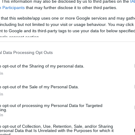
. This information may also be disclosed by us to third parties on the
IA
Participants
that may further disclose it to other third parties.
Κογκρέσο έχει την αρμοδιότητα να κηρύξει 
 that this website/app uses one or more Google services and may gath
ο Σύνταγμα των ΗΠΑ, μόνο το Κογκρέσο έχει τη
including but not limited to your visit or usage behaviour. You may click 
 to Google and its third-party tags to use your data for below specifi
τα να κηρύξει πόλεμο. Οι Δημοκρατικοί επιδιώ
ogle consent section.
ν τρόπο να επιβεβαιώσουν την υπεροχή της νομ
έναντι της εκτελεστικής –που εκπροσωπείται α
l Data Processing Opt Outs
το θέμα αυτό.
o opt-out of the Sharing of my personal data.
πιτρέπει στον πρόεδρο να ξεκινήσει εχθροπραξί
In
 σε μια επικείμενη απειλή, όμως απαιτεί να λάβε
του Κογκρέσου μέσα σε διάστημα 60 ημερών. Ο Τ
o opt-out of the Sale of my Personal Data.
ην προθεσμία, που έληξε στις αρχές Μαΐου, εκτ
In
της κατάπαυσης του πυρός με το Ιράν, ο πόλεμο
to opt-out of processing my Personal Data for Targeted
. Οι Δημοκρατικοί ωστόσο αμφισβητούν αυτό το
ing.
In
α και απαντούν ότι οι αμερικανικές δυνάμεις β
ην περιοχή και εμπλέκονται στον αποκλεισμό τω
o opt-out of Collection, Use, Retention, Sale, and/or Sharing
ersonal Data that Is Unrelated with the Purposes for which it
λιμανιών.
lected.