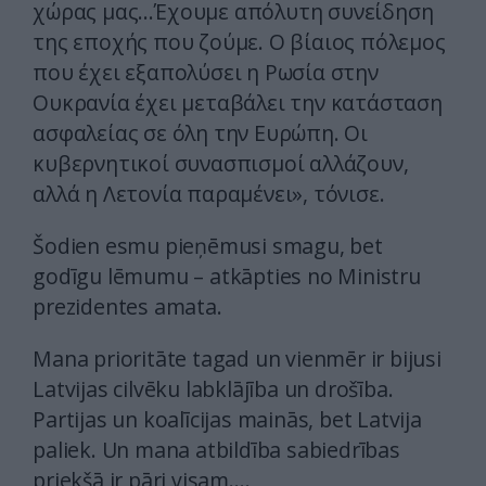
χώρας μας…Έχουμε απόλυτη συνείδηση
της εποχής που ζούμε. Ο βίαιος πόλεμος
που έχει εξαπολύσει η Ρωσία στην
Ουκρανία έχει μεταβάλει την κατάσταση
ασφαλείας σε όλη την Ευρώπη. Οι
κυβερνητικοί συνασπισμοί αλλάζουν,
αλλά η Λετονία παραμένει», τόνισε.
Šodien esmu pieņēmusi smagu, bet
godīgu lēmumu – atkāpties no Ministru
prezidentes amata.
Mana prioritāte tagad un vienmēr ir bijusi
Latvijas cilvēku labklājība un drošība.
Partijas un koalīcijas mainās, bet Latvija
paliek. Un mana atbildība sabiedrības
priekšā ir pāri visam.…