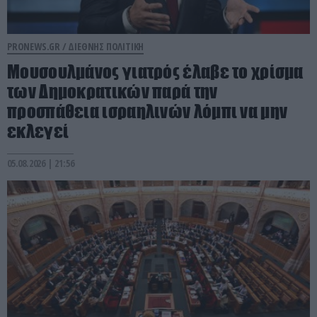
PRONEWS.GR /
ΔΙΕΘΝΗΣ ΠΟΛΙΤΙΚΗ
Μουσουλμάνος γιατρός έλαβε το χρίσμα
των Δημοκρατικών παρά την
προσπάθεια ισραηλινών λόμπι να μην
εκλεγεί
05.08.2026 | 21:56