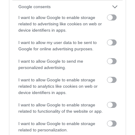
Google consents
I want to allow Google to enable storage
related to advertising like cookies on web or
device identifiers in apps.
I want to allow my user data to be sent to
PRONEWS.GR /
ΔΙΕΘΝΗΣ ΠΟΛΙΤΙΚΗ
Google for online advertising purposes.
Ν.Τραμπ: «Οι λάτρεις των ηλεκτρικών
αυτοκινήτων είναι άρρωστοι –
I want to allow Google to send me
personalized advertising.
Ανησυχούν για την μπαταρία στο 75%»
(βίντεο)
I want to allow Google to enable storage
related to analytics like cookies on web or
07.08.2026 | 08:10
device identifiers in apps.
I want to allow Google to enable storage
related to functionality of the website or app.
I want to allow Google to enable storage
related to personalization.