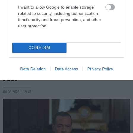
I want to allow Google to enable storage
related to security, including authentication
functionality and fraud prevention, and other
user protection.
PRONEWS.GR /
ΔΙΕΘΝΗΣ ΠΟΛΙΤΙΚΗ
CONFIRM
Έδωσε ο Ντόναλντ Τραμπ από τώρα το
δαχτυλίδι της διαδοχής στον Τζέι Ντι
Βανς – Αυτό αναφέρει η Washington
Data Deletion
Data Access
Privacy Policy
Post
06.08.2026 | 19:47