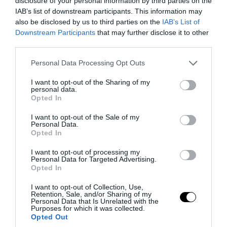
disclosure of your personal information by third parties on the
IAB’s list of downstream participants. This information may
also be disclosed by us to third parties on the
IAB’s List of
Downstream Participants
that may further disclose it to other
third parties.
Please note that this website/app uses one or more Google
Personal Data Processing Opt Outs
services and may gather and store information including but
not limited to your visit or usage behaviour. You may click to
I want to opt-out of the Sharing of my
PRONEWS.GR /
ΔΙΕΘΝΗΣ ΠΟΛΙΤΙΚΗ
personal data.
grant or deny consent to Google and its third-party tags to
Opted In
Ιρανικά ΜΜΕ: Ιδιαίτερα κρίσιμη η
use your data for below specified purposes in below Google
consent section.
κατάσταση της υγείας του Μ.Χαμενεΐ –
I want to opt-out of the Sale of my
Personal Data.
«Μπορεί να πεθάνει από μέρα σε μέρα»
Opted In
I want to opt-out of processing my
07.08.2026 | 09:20
Personal Data for Targeted Advertising.
Opted In
I want to opt-out of Collection, Use,
Retention, Sale, and/or Sharing of my
Personal Data that Is Unrelated with the
Purposes for which it was collected.
Opted Out