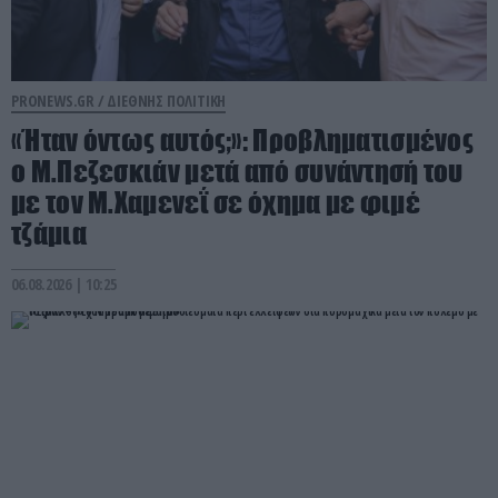
PRONEWS.GR /
ΔΙΕΘΝΗΣ ΠΟΛΙΤΙΚΗ
«Ήταν όντως αυτός;»: Προβληματισμένος
ο Μ.Πεζεσκιάν μετά από συνάντησή του
με τον Μ.Χαμενεΐ σε όχημα με φιμέ
τζάμια
06.08.2026 | 10:25