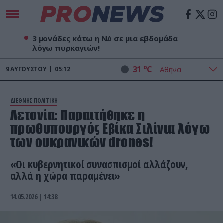
3 μονάδες κάτω η ΝΔ σε μια εβδομάδα
λόγω πυρκαγιών!
o
31
C
9
ΑΥΓΟΎΣΤΟΥ
05:12
ΔΙΕΘΝΗΣ ΠΟΛΙΤΙΚΗ
Λετονία: Παραιτήθηκε η
πρωθυπουργός Εβίκα Σιλίνια λόγω
των ουκρανικών drones!
«Οι κυβερνητικοί συνασπισμοί αλλάζουν,
αλλά η χώρα παραμένει»
14.05.2026 | 14:38