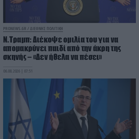
PRONEWS.GR /
ΔΙΕΘΝΗΣ ΠΟΛΙΤΙΚΗ
Ν.Τραμπ: Διέκοψε ομιλία του για να
απομακρύνει παιδί από την άκρη της
σκηνής – «Δεν ήθελα να πέσει»
06.08.2026 | 07:51