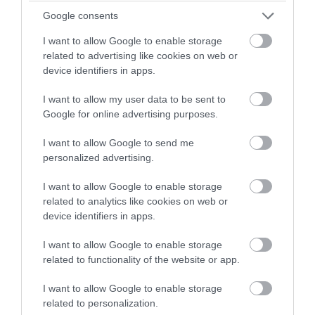
Google consents
PRONEWS.GR /
ΔΙΕΘΝΗΣ ΠΟΛΙΤΙΚΗ
Ν.Τραμπ: «Οι λάτρεις των ηλεκτρικών
I want to allow Google to enable storage
related to advertising like cookies on web or
αυτοκινήτων είναι άρρωστοι –
device identifiers in apps.
Ανησυχούν για την μπαταρία στο 75%»
(βίντεο)
I want to allow my user data to be sent to
Google for online advertising purposes.
07.08.2026 | 08:10
I want to allow Google to send me
personalized advertising.
I want to allow Google to enable storage
related to analytics like cookies on web or
device identifiers in apps.
I want to allow Google to enable storage
related to functionality of the website or app.
I want to allow Google to enable storage
related to personalization.