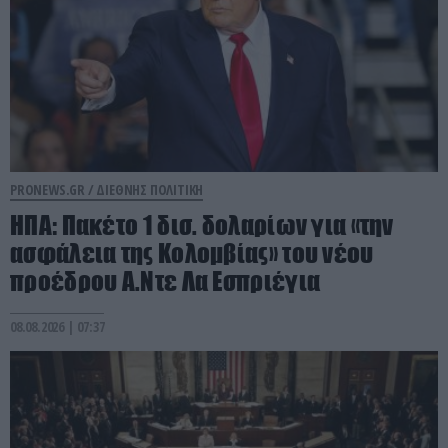
PRONEWS.GR /
ΔΙΕΘΝΗΣ ΠΟΛΙΤΙΚΗ
ΗΠΑ: Πακέτο 1 δισ. δολαρίων για «την
ασφάλεια της Κολομβίας» του νέου
προέδρου Α.Ντε Λα Εσπριέγια
08.08.2026 | 07:37