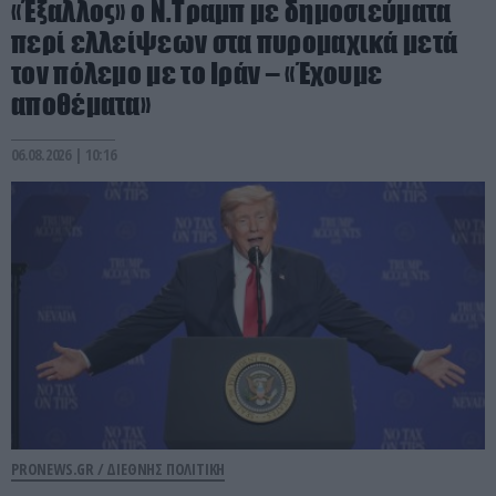
«Έξαλλος» ο Ν.Τραμπ με δημοσιεύματα
περί ελλείψεων στα πυρομαχικά μετά
τον πόλεμο με το Ιράν – «Έχουμε
αποθέματα»
06.08.2026 | 10:16
PRONEWS.GR /
ΔΙΕΘΝΗΣ ΠΟΛΙΤΙΚΗ