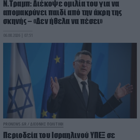
Ν.Τραμπ: Διέκοψε ομιλία του για να
απομακρύνει παιδί από την άκρη της
σκηνής – «Δεν ήθελα να πέσει»
06.08.2026 | 07:51
PRONEWS.GR /
ΔΙΕΘΝΗΣ ΠΟΛΙΤΙΚΗ
Περιοδεία του Ισραηλινού ΥΠΕΞ σε