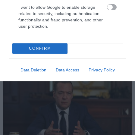
I want to allow Google to enable storage
PRONEWS.GR /
ΔΙΕΘΝΗΣ ΠΟΛΙΤΙΚΗ
related to security, including authentication
Έδωσε ο Ντόναλντ Τραμπ από τώρα το
functionality and fraud prevention, and other
δαχτυλίδι της διαδοχής στον Τζέι Ντι
user protection.
Βανς – Αυτό αναφέρει η Washington
Post
CONFIRM
06.08.2026 | 19:47
Data Deletion
Data Access
Privacy Policy