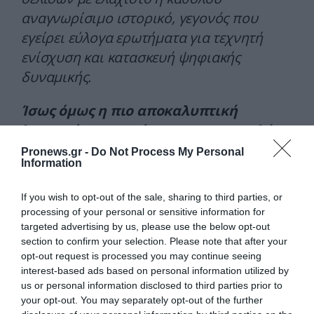
αναγνωρίσιμο ιστορικό, γεγονός που
εγείρει εύλογα ερωτήματα για τεχνητή
ενίσχυση και κατασκευή ψηφιακής
δυναμικής.
Ίσως όμως η πιο αποκαλυπτική
λεπτομέρεια να είναι και η πιο απλή.
Pronews.gr -
Do Not Process My Personal
Ένας εντυπωσιακά μεγάλος αριθμός
Information
δημοσιευμάτων δεν διακρίνει καν τη
If you wish to opt-out of the sale, sharing to third parties, or
διαφορά ανάμεσα σε ένα νησί και σε
processing of your personal or sensitive information for
μια ιδιωτική έκταση στην ηπειρωτική
targeted advertising by us, please use the below opt-out
χώρα.
section to confirm your selection. Please note that after your
opt-out request is processed you may continue seeing
interest-based ads based on personal information utilized by
Η διαμαρτυρία αφορά τη δεύτερη
us or personal information disclosed to third parties prior to
περίπτωση. Όχι την πρώτη.
your opt-out. You may separately opt-out of the further