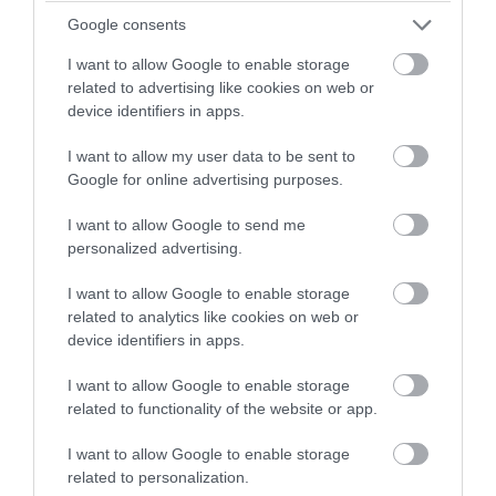
θεμιτές. Ο δημόσιος έλεγχος είναι θεμιτός.
Google consents
Αυτό που δεν είναι θεμιτό είναι η
I want to allow Google to enable storage
αντικατάσταση των γεγονότων από
related to advertising like cookies on web or
device identifiers in apps.
υποθέσεις, των υποθέσεων από
βεβαιότητες και των βεβαιοτήτων από
I want to allow my user data to be sent to
συλλογική αγανάκτηση.
Google for online advertising purposes.
I want to allow Google to send me
Αυτό που δεν είναι θεμιτό είναι να
personalized advertising.
αντιμετωπίζονται οι καταγγελίες ως
γεγονότα, οι εικασίες ως αποδείξεις
I want to allow Google to enable storage
related to analytics like cookies on web or
και οι φόβοι ως συμπεράσματα.
device identifiers in apps.
Και όταν ακόμη και ιδιαίτερα αξιόπιστα
I want to allow Google to enable storage
μέσα ενημέρωσης παύουν να κάνουν τις
related to functionality of the website or app.
βασικές διακρίσεις, όταν δεν ξεχωρίζουν
I want to allow Google to enable storage
πλέον αυτό που υπάρχει από αυτό που
related to personalization.