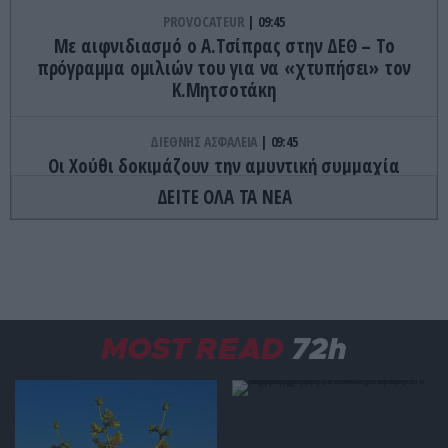
PROVOCATEUR
09:45
Με αιφνιδιασμό ο Α.Τσίπρας στην ΔΕΘ – Το
πρόγραμμα ομιλιών του για να «χτυπήσει» τον
Κ.Μητσοτάκη
ΔΙΕΘΝΗΣ ΑΣΦΑΛΕΙΑ
09:45
Οι Χούθι δοκιμάζουν την αμυντική συμμαχία
Τουρκίας-Σ.Αραβίας – Το παράδοξο των
ΔΕΙΤΕ ΟΛΑ ΤΑ ΝΕΑ
ελληνικών Patriot στην περιοχή
GOOD LIFE
09:40
Το αντικείμενο που υπάρχει σχεδόν σε κάθε
σπίτι αλλά ελάχιστοι γνωρίζουν γιατί
σχεδιάστηκε έτσι
MOST READ
72h
ΚΑΙΡΟΣ
09:34
Που θα φτάσει στους 39 βαθμούς ο καιρός
σήμερα – Μελτέμια στο Αιγαίο