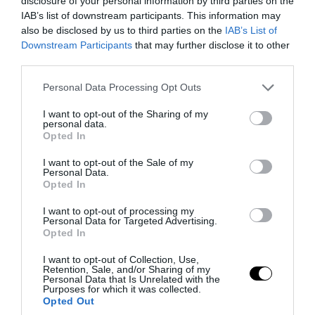
disclosure of your personal information by third parties on the
Στην πραγματικότητα, σήμερα δεν
IAB’s list of downstream participants. This information may
also be disclosed by us to third parties on the
IAB’s List of
υπάρχει κάποια σημαντική δημόσια
Downstream Participants
that may further disclose it to other
αντιπαράθεση στην Αλβανία σχετικά με το
third parties.
ίδιο το νησί.
Please note that this website/app uses one or more Google
Personal Data Processing Opt Outs
services and may gather and store information including but
Κι όμως, αμέτρητα άρθρα, αναρτήσεις και
not limited to your visit or usage behaviour. You may click to
I want to opt-out of the Sharing of my
personal data.
σχόλια συγχωνεύουν τα δύο ζητήματα σε
grant or deny consent to Google and its third-party tags to
Opted In
use your data for below specified purposes in below Google
ένα ενιαίο αφήγημα, δημιουργώντας
consent section.
I want to opt-out of the Sale of my
σύγχυση εκεί όπου θα έπρεπε να υπάρχει
Personal Data.
ακρίβεια και συναίσθημα εκεί όπου θα
Opted In
έπρεπε να κυριαρχούν τα γεγονότα.
I want to opt-out of processing my
Personal Data for Targeted Advertising.
Opted In
Η διαφωνία είναι θεμιτή. Η κριτική
είναι θεμιτή. Τα ερωτήματα είναι
I want to opt-out of Collection, Use,
Retention, Sale, and/or Sharing of my
θεμιτά.
Personal Data that Is Unrelated with the
Purposes for which it was collected.
Opted Out
Οι περιβαλλοντικές ανησυχίες είναι