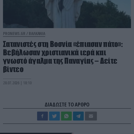
PRONEWS.GR /
ΒΑΛΚΑΝΙΑ
Σατανιστές στη Βοσνία «έπιασαν πάτο»:
Βεβήλωσαν χριστιανικά ιερά και
γνωστό άγαλμα της Παναγίας – Δείτε
βίντεο
28.07.2026 | 18:10
ΔΙΑΔΩΣΤΕ ΤΟ ΑΡΘΡΟ