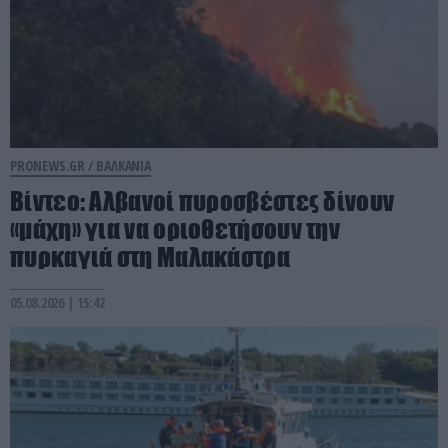
PRONEWS.GR /
ΒΑΛΚΑΝΙΑ
Βίντεο: Αλβανοί πυροσβέστες δίνουν
«μάχη» για να οριοθετήσουν την
πυρκαγιά στη Μαλακάστρα
05.08.2026 | 15:42