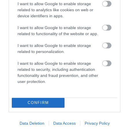
I want to allow Google to enable storage
Εσθονία: Το ψηφιακό θαύμα της
related to analytics like cookies on web or
Ευρώπης που ψηφίζει από τον καναπέ
device identifiers in apps.
και πληρώνει φόρους σε 3 λεπτά
I want to allow Google to enable storage
related to functionality of the website or app.
29.07.2026 | 13:31
I want to allow Google to enable storage
related to personalization.
I want to allow Google to enable storage
related to security, including authentication
functionality and fraud prevention, and other
user protection.
CONFIRM
PRONEWS.GR /
ΚΟΣΜΟΣ
Data Deletion
Data Access
Privacy Policy
«Παρελθόν» το 500ευρο: Τι ισχύει για