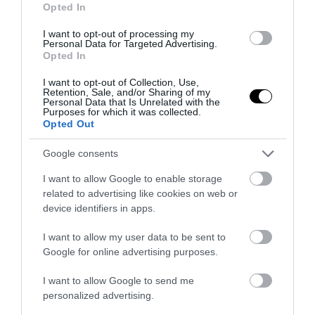
Opted In
PRONEWS.GR /
ΕΥΡΩΠΑΪΚΗ ΕΝΩΣΗ
ΕΕ: Φοβούνται τώρα επέλαση
I want to opt-out of processing my
Personal Data for Targeted Advertising.
βορειοαφρικανών από την Ισπανία στην
Opted In
κεντρική Ευρώπη
I want to opt-out of Collection, Use,
Retention, Sale, and/or Sharing of my
Personal Data that Is Unrelated with the
31.07.2026 | 16:31
Purposes for which it was collected.
Opted Out
Google consents
I want to allow Google to enable storage
related to advertising like cookies on web or
device identifiers in apps.
I want to allow my user data to be sent to
Google for online advertising purposes.
I want to allow Google to send me
personalized advertising.
PRONEWS.GR /
ΕΥΡΩΠΑΪΚΗ ΕΝΩΣΗ