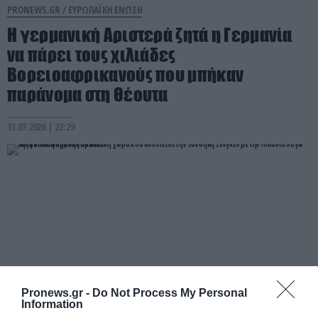
PRONEWS.GR /
ΕΥΡΩΠΑΪΚΗ ΕΝΩΣΗ
Η γερμανική Αριστερά ζητά η Γερμανία
να πάρει τους χιλιάδες
Βορειοαφρικανούς που μπήκαν
παράνομα στη Θέουτα
31.07.2026 | 22:29
Pronews.gr -
Do Not Process My Personal
Information