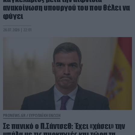
ανακοίνωση υπουργού του που θέλει να
φύγει
26.07.2026 | 22:01
PRONEWS.GR /
ΕΥΡΩΠΑΪΚΗ ΕΝΩΣΗ
Σε πανικό ο Π.Σάντσεθ: Έχει «χάσει» την
μπάλα με τις πυρκαγιές και τώρα τα