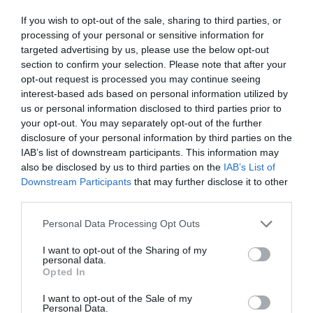
PRONEWS.GR /
ΕΥΡΩΠΑΪΚΗ ΕΝΩΣΗ
If you wish to opt-out of the sale, sharing to third parties, or
Αυτή είναι η πρώτη ευρωπαϊκή χώρα
processing of your personal or sensitive information for
targeted advertising by us, please use the below opt-out
που ανέστειλε την Συνθήκη Σένγκεν με
section to confirm your selection. Please note that after your
την Ισπανία λόγω της κατάστασης στη
opt-out request is processed you may continue seeing
Θέουτα
interest-based ads based on personal information utilized by
us or personal information disclosed to third parties prior to
your opt-out. You may separately opt-out of the further
31.07.2026 | 19:30
disclosure of your personal information by third parties on the
IAB’s list of downstream participants. This information may
also be disclosed by us to third parties on the
IAB’s List of
Downstream Participants
that may further disclose it to other
third parties.
Please note that this website/app uses one or more Google
Personal Data Processing Opt Outs
services and may gather and store information including but
not limited to your visit or usage behaviour. You may click to
I want to opt-out of the Sharing of my
personal data.
grant or deny consent to Google and its third-party tags to
Opted In
use your data for below specified purposes in below Google
consent section.
I want to opt-out of the Sale of my
Personal Data.