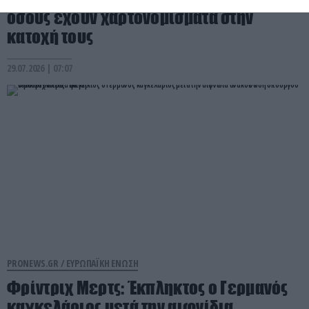
όσους έχουν χαρτονομίσματα στην
κατοχή τους
29.07.2026 | 07:07
PRONEWS.GR /
ΕΥΡΩΠΑΪΚΗ ΕΝΩΣΗ
Φρίντριχ Μερτς: Έκπληκτος ο Γερμανός
καγκελάριος μετά την αιφνίδια