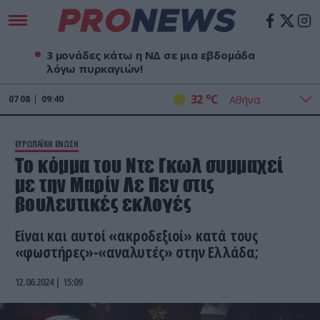
3 μονάδες κάτω η ΝΔ σε μια εβδομάδα
λόγω πυρκαγιών!
o
32
C
07
08
09:40
ΕΥΡΩΠΑΪΚΗ ΕΝΩΣΗ
Το κόμμα του Ντε Γκωλ συμμαχεί
με την Μαρίν Λε Πεν στις
βουλευτικές εκλογές
Είναι και αυτοί «ακροδεξιοί» κατά τους
«φωστήρες»-«αναλυτές» στην Ελλάδα;
12.06.2024 | 15:09