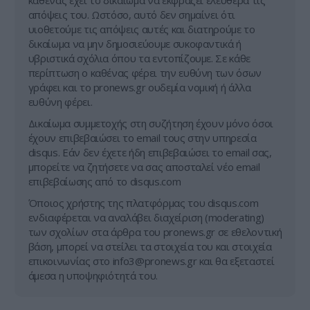
καθένας έχει το δικαίωμα να εκφράζει ελεύθερα τις
απόψεις του. Ωστόσο, αυτό δεν σημαίνει ότι
υιοθετούμε τις απόψεις αυτές και διατηρούμε το
δικαίωμα να μην δημοσιεύουμε συκοφαντικά ή
υβριστικά σχόλια όπου τα εντοπίζουμε. Σε κάθε
περίπτωση ο καθένας φέρει την ευθύνη των όσων
γράφει και το pronews.gr ουδεμία νομική ή άλλα
ευθύνη φέρει.
Δικαίωμα συμμετοχής στη συζήτηση έχουν μόνο όσοι
έχουν επιβεβαιώσει το email τους στην υπηρεσία
disqus. Εάν δεν έχετε ήδη επιβεβαιώσει το email σας,
μπορείτε να ζητήσετε να σας αποσταλεί νέο email
επιβεβαίωσης από το disqus.com
Όποιος χρήστης της πλατφόρμας του disqus.com
ενδιαφέρεται να αναλάβει διαχείριση (moderating)
των σχολίων στα άρθρα του pronews.gr σε εθελοντική
βάση, μπορεί να στείλει τα στοιχεία του και στοιχεία
επικοινωνίας στο
info3@pronews.gr
και θα εξεταστεί
άμεσα η υποψηφιότητά του.