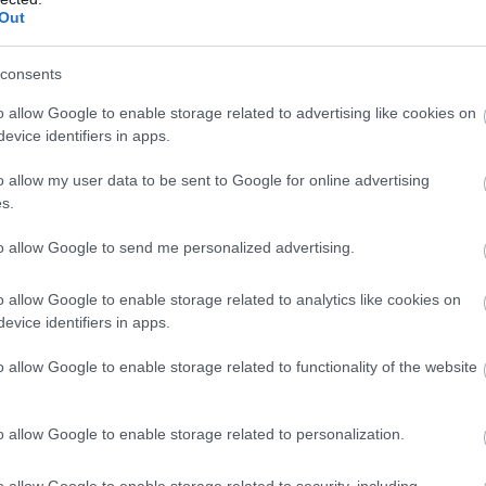
Out
ς είπε: «
Αν και είμαστε μουσουλμάνοι και η 
consents
 Ρωσία είστε Ορθόδοξοι, θα είμαστε μαζί σας 
o allow Google to enable storage related to advertising like cookies on
να μας χωρίσει»!
evice identifiers in apps.
 έχει ακουστεί μία τόσο «βαριά» διπλωματική 
o allow my user data to be sent to Google for online advertising
s.
(ούτε καν από τους Κινέζους που θεωρούνται ο
οι σύμμαχοι των Ρώσων στην συγκεκριμένη ιστο
to allow Google to send me personalized advertising.
), από τόσο υψηλόβαθμο αξιωματούχο, ο οποίος
 προσωπικές απόψεις αλλά την θέληση της βασιλ
o allow Google to enable storage related to analytics like cookies on
ας του Ριάντ.
evice identifiers in apps.
o allow Google to enable storage related to functionality of the website
 “Even though we are Muslims, His Excellency an
hodox country. We will be together until death do
nister
o allow Google to enable storage related to personalization.
Arabian minister of royal blood, a Muslim, is not s
o allow Google to enable storage related to security, including