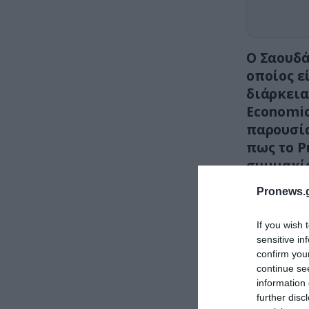
Ο Σαουδά
οποίος ε
διάρκεια 
Economic
παρουσία
πως το Ρ
συμμαχία
Pronews.g
If you wish 
sensitive in
confirm you
continue se
information 
further disc