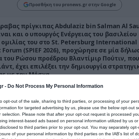
Προσθήκη του pronews.gr στην Google
ραβας πρίγκιπας Abdulaziz bin Salman Al Sau
ίναι και ο υπουργός Ενέργειας του βασιλείου
ομιλίας του στο St. Petersburg International
 Forum (SPIEF 2026), προχώρησε σε μία δήλω
 του Ρώσου προέδρου Βλαντίμιρ Πούτιν, που
ιάντ, έχει επιλέξει την δημιουργία στρατηγι
ς με την Μόσχα.
r -
Do Not Process My Personal Information
to opt-out of the sale, sharing to third parties, or processing of your per
formation for targeted advertising by us, please use the below opt-out s
r selection. Please note that after your opt-out request is processed y
eing interest-based ads based on personal information utilized by us or
disclosed to third parties prior to your opt-out. You may separately opt-
losure of your personal information by third parties on the IAB’s list of