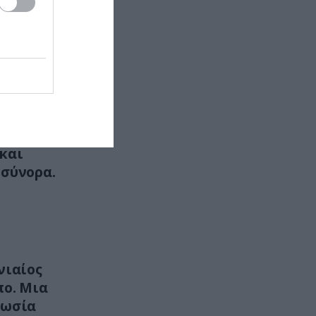
ΦΥΣΗ
09:57
Τα πουλιά που μπορούν να
μιμηθούν σχεδόν οποιονδήποτε
ήχο ακούσουν
στην
αίνεται
ΚΟΙΝΩΝΙΑ
09:56
μόσια
Ανεξέλεγκτη πορεία αστικού
λεωφορείου στο Αίγιο: Ο
και
52χρονος οδηγός υπέστη
 σύνορα.
καρδιακό επεισόδιο
ΤΕΧΝΟΛΟΓΙΑ
09:53
Βίντεο: Ανθρωποειδές ρομπότ
εργάζεται σε ταχυδρομικό κέντρο
της Κίνας
νιαίος
πο. Μια
ΦΥΣΗ
09:47
Ρωσία