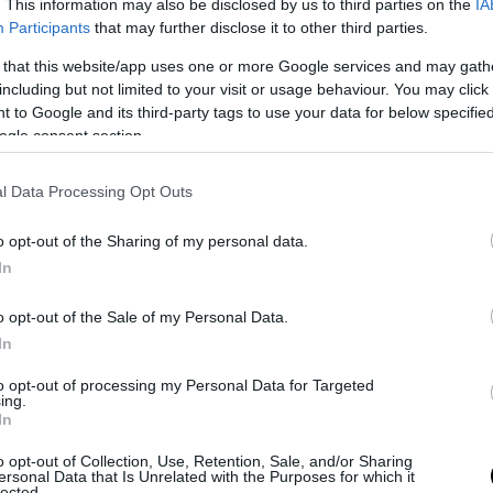
. This information may also be disclosed by us to third parties on the
IA
Participants
that may further disclose it to other third parties.
 that this website/app uses one or more Google services and may gath
including but not limited to your visit or usage behaviour. You may click 
 to Google and its third-party tags to use your data for below specifi
ogle consent section.
Δείτε αυτή τη δημοσίευση στο Instagram.
l Data Processing Opt Outs
o opt-out of the Sharing of my personal data.
In
o opt-out of the Sale of my Personal Data.
In
to opt-out of processing my Personal Data for Targeted
ing.
In
o opt-out of Collection, Use, Retention, Sale, and/or Sharing
ersonal Data that Is Unrelated with the Purposes for which it
Η δημοσίευση κοινοποιήθηκε από το χρήστη pronews.gr (@pronews.gr)
lected.