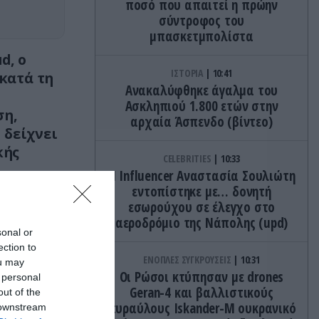
ποσό που απαιτεί η πρώην
σύντροφος του
μπασκετμπολίστα
d, ο
ΙΣΤΟΡΙΑ
10:41
 κατά τη
Ανακαλύφθηκε άγαλμα του
Ασκληπιού 1.800 ετών στην
ση,
αρχαία Άσπενδο (βίντεο)
 δείχνει
κής
CELEBRITIES
10:33
Η Ιnfluencer Αναστασία Σουλιώτη
εντοπίστηκε με… δονητή
εσωρούχου σε έλεγχο στο
αεροδρόμιο της Νάπολης (upd)
sonal or
ection to
ΕΝΟΠΛΕΣ ΣΥΓΚΡΟΥΣΕΙΣ
10:31
ou may
Οι Ρώσοι κτύπησαν με drones
 personal
Geran-4 και βαλλιστικούς
out of the
πυραύλους Iskander-M ουκρανικό
 downstream