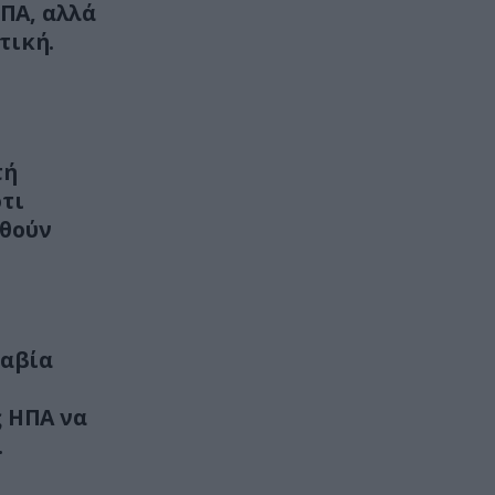
Έβερεστ: Τα ευρήματα που
ΗΠΑ, αλλά
δείχνουν ότι κάποτε βρισκόταν
τική.
στον βυθό της θάλασσας!
ΥΓΕΙΑ
09:43
Καρκίνος του δέρματος: 10
σημάδια που μπορεί να
τή
εμφανιστούν χωρίς να υπάρχει
ότι
αλλαγή σε ελιά
υθούν
ΠΟΛΙΤΙΚΗ ΠΡΟΣΤΑΣΙΑ
09:37
Κλειστή μέχρι νεωτέρας η
παραλία Λυκοδήμου στα Κύθηρα
για λόγους ασφαλείας
ραβία
LIFESTYLE
09:37
ς ΗΠΑ να
Πέρεζ Χίλτον: «Χρειάζομαι
.
βοήθεια» – Η πρώτη δήλωση μετά
τον live αυτοτραυματισμό του