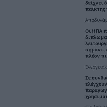
δείχνει 
παίκτης 
Αποδυνάμ
Οι ΗΠΑ π
διπλωματ
λειτουργ
σημαντικ
πλέον πι
Ενεργεια
Σε συνδυ
ελέγχουν
παραγωγή
χρησιμοπ