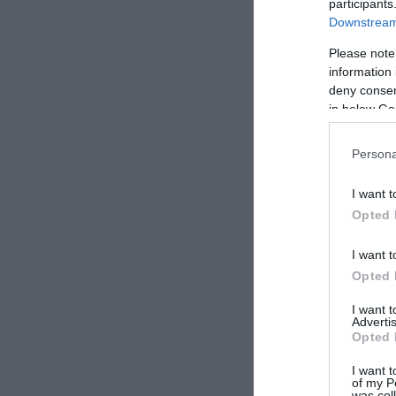
participants
Downstream 
Please note
information 
deny consent
in below Go
Persona
I want t
Opted 
I want t
Opted 
I want 
Advertis
Opted 
I want t
of my P
was col