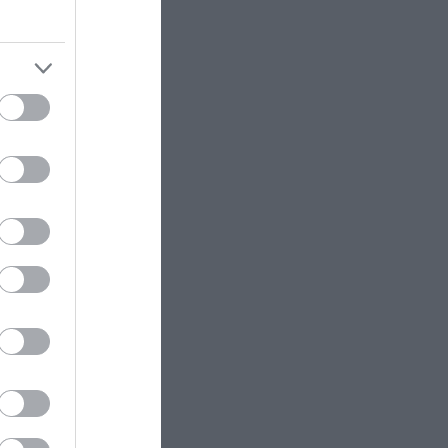
Το φαινόμενο Lazarus: Οι σπάνιες
περιπτώσεις όπου η ζωή
επιστρέφει μετά το «τέλος»
Εξοχότητά
μέχρι ο
ΕΝΟΠΛΕΣ ΣΥΓΚΡΟΥΣΕΙΣ
10:13
Δεν έχουν «τέλος» οι ουκρανικές
επιθέσεις στη ρωσική Wildberries:
φράση στο
Νέα πλήγματα σε εγκαταστάσεις
ι
στα Ουράλια
ρική
 δεν
ΕΣΩΤΕΡΙΚΗ ΑΣΦΑΛΕΙΑ
10:08
ικής
Θεσσαλονίκη: Συνελήφθη Τούρκος
καταζητούμενος με διεθνές
ένταλμα
d Russia
 us part!”
ΑΣΤΡΑ & ΖΩΔΙΑ
10:04
Δείχνει να μη νοιάζεται για
κανέναν: Aυτό είναι το λιγότερο
hy about
στοργικό ζώδιο