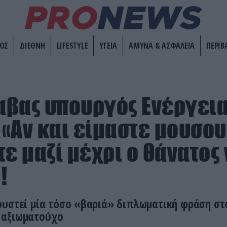
ΟΣ
ΔΙΕΘΝΗ
LIFESTYLE
ΥΓΕΙΑ
ΑΜΥΝΑ & ΑΣΦΑΛΕΙΑ
ΠΕΡΙΒ
βας υπουργός Ενέργεια
: «Αν και είμαστε μουσο
τε μαζί μέχρι ο θάνατος 
!
ουστεί μία τόσο «βαριά» διπλωματική φράση σ
 αξιωματούχο