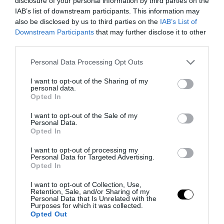
disclosure of your personal information by third parties on the
πυροσβέστες είναι εθελοντές
IAB’s list of downstream participants. This information may
also be disclosed by us to third parties on the
IAB’s List of
08.08.2026 | 20:12
Downstream Participants
that may further disclose it to other
third parties.
Please note that this website/app uses one or more Google
Personal Data Processing Opt Outs
services and may gather and store information including but
not limited to your visit or usage behaviour. You may click to
I want to opt-out of the Sharing of my
personal data.
grant or deny consent to Google and its third-party tags to
Opted In
use your data for below specified purposes in below Google
consent section.
I want to opt-out of the Sale of my
Personal Data.
Opted In
I want to opt-out of processing my
Personal Data for Targeted Advertising.
Opted In
PRONEWS.GR /
ΚΟΣΜΟΣ
I want to opt-out of Collection, Use,
Χάος στο Κοινοβούλιο του Κοσόβου –
Retention, Sale, and/or Sharing of my
Personal Data that Is Unrelated with the
Βουλευτής πέταξε αυγά στον
Purposes for which it was collected.
πρωθυπουργό (βίντεο)
Opted Out