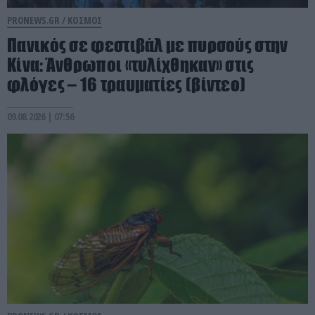
PRONEWS.GR /
ΚΟΣΜΟΣ
Πανικός σε φεστιβάλ με πυρσούς στην
Κίνα: Άνθρωποι «τυλίχθηκαν» στις
φλόγες – 16 τραυματίες (βίντεο)
09.08.2026 | 07:56