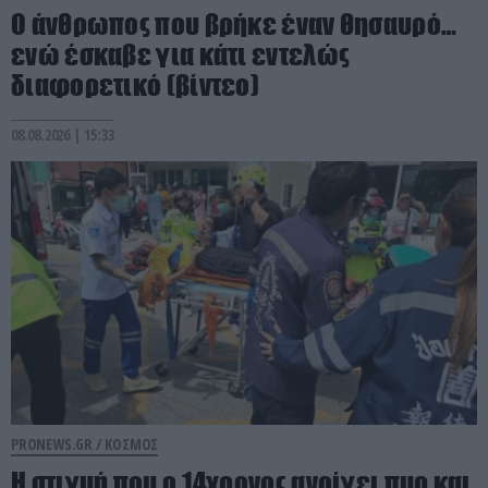
Ο άνθρωπος που βρήκε έναν θησαυρό…
ενώ έσκαβε για κάτι εντελώς
διαφορετικό (βίντεο)
08.08.2026 | 15:33
PRONEWS.GR /
ΚΟΣΜΟΣ
Η στιγμή που ο 14χρονος ανοίγει πυρ και