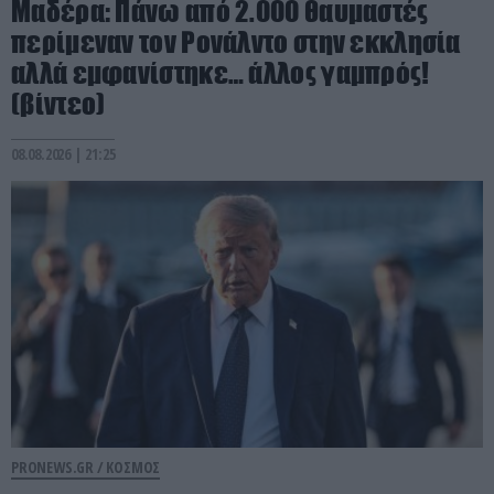
Μαδέρα: Πάνω από 2.000 θαυμαστές
περίμεναν τον Ρονάλντο στην εκκλησία
αλλά εμφανίστηκε… άλλος γαμπρός!
(βίντεο)
08.08.2026 | 21:25
PRONEWS.GR /
ΚΟΣΜΟΣ