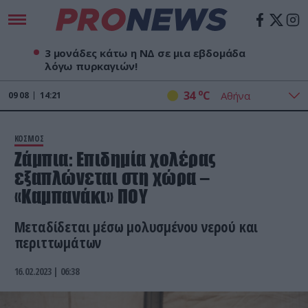
3 μονάδες κάτω η ΝΔ σε μια εβδομάδα
λόγω πυρκαγιών!
o
34
C
09
08
14:21
ΚΟΣΜΟΣ
Ζάμπια: Επιδημία χολέρας
εξαπλώνεται στη χώρα –
«Καμπανάκι» ΠΟΥ
Μεταδίδεται μέσω μολυσμένου νερού και
περιττωμάτων
16.02.2023 | 06:38