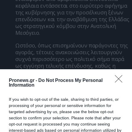
κεφάλαια εντάσσεται στο ευρύτερο αφήγημα
της κυβέρνησης για την προσέλκυση ξένων
επενδύσεων και την αναβάθμιση της Ελλάδας
ως στρατηγικού κόμβου στην Ανατολική
Μεσόγειο.
Ωστόσο, όπως επισημαίνουν παράγοντες της
αγοράς, τέτοιες ανακοινώσεις λειτουργούν
συχνά περισσότερο ως πολιτικό σήμα παρά
ως εγγύηση τελικής επένδυσης, καθώς η
έκβαση κάθε διαγωνισμού εξαρτάται από
οικονομικούς όρους, αποδόσεις και το
Pronews.gr -
Do Not Process My Personal
Information
ρυθμιστικό πλαίσιο.
Το διπλό διακύβευμαΣε πολιτικό επίπεδο, το
If you wish to opt-out of the sale, sharing to third parties, or
στοίχημα είναι διπλό:Αφενός, η αξιοποίηση
processing of your personal or sensitive information for
υποδομών που επί χρόνια παρέμεναν
targeted advertising by us, please use the below opt-out
section to confirm your selection. Please note that after your
υποαξιοποιημένες.
opt-out request is processed you may continue seeing
interest-based ads based on personal information utilized by
Αφετέρου, η διασφάλιση ότι η ανάπτυξη