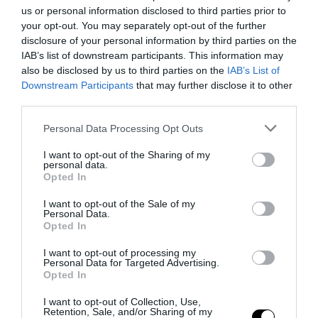
us or personal information disclosed to third parties prior to
δεν θα περιοριστεί σε μια «real estate
your opt-out. You may separately opt-out of the further
λογική», αλλά θα ενσωματώνει ουσιαστικό
disclosure of your personal information by third parties on the
όφελος για την τοπική κοινωνία, τις
IAB’s list of downstream participants. This information may
παραγωγικές δραστηριότητες και την
also be disclosed by us to third parties on the
IAB’s List of
περιβαλλοντική αποκατάσταση.
Downstream Participants
that may further disclose it to other
third parties.
Η κυβέρνηση παρουσιάζει την κίνηση ως
Please note that this website/app uses one or more Google
ευκαιρία αναζωογόνησης μιας ιστορικής αλλά
Personal Data Processing Opt Outs
services and may gather and store information including but
ταλαιπωρημένης περιοχής.
not limited to your visit or usage behaviour. You may click to
I want to opt-out of the Sharing of my
personal data.
grant or deny consent to Google and its third-party tags to
Το ερώτημα που μένει ανοιχτό είναι κατά
Opted In
use your data for below specified purposes in below Google
πόσο αυτή η ανάπτυξη θα είναι βιώσιμη και
consent section.
I want to opt-out of the Sale of my
δίκαιη για τους κατοίκους της Ελευσίνας και
Personal Data.
της ευρύτερης δυτικής Αττικής.
Opted In
I want to opt-out of processing my
Personal Data for Targeted Advertising.
Opted In
I want to opt-out of Collection, Use,
Retention, Sale, and/or Sharing of my