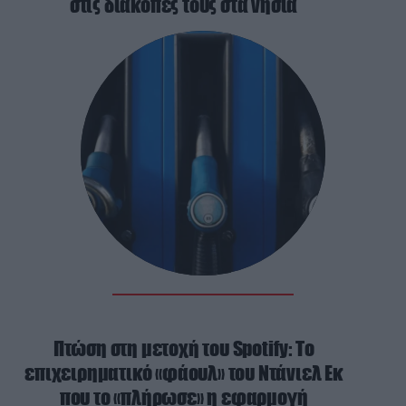
στις διακοπές τους στα νησιά
Πτώση στη μετοχή του Spotify: Το
επιχειρηματικό «φάουλ» του Ντάνιελ Εκ
που το «πλήρωσε» η εφαρμογή