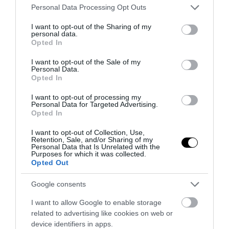
Please note that this website/app uses one or more Google
Personal Data Processing Opt Outs
services and may gather and store information including but
not limited to your visit or usage behaviour. You may click to
I want to opt-out of the Sharing of my
personal data.
grant or deny consent to Google and its third-party tags to
Opted In
Θα πούμε το «ψωμί ψωμάκι» κυριολεκτικά:
use your data for below specified purposes in below Google
consent section.
Οι δύο παράγοντες που αύξησαν απότομα
I want to opt-out of the Sale of my
Personal Data.
την τιμή σε βασικά προϊόντα
Opted In
I want to opt-out of processing my
Personal Data for Targeted Advertising.
Opted In
I want to opt-out of Collection, Use,
Retention, Sale, and/or Sharing of my
Personal Data that Is Unrelated with the
Purposes for which it was collected.
Opted Out
Google consents
I want to allow Google to enable storage
related to advertising like cookies on web or
device identifiers in apps.