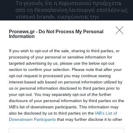
Το γεγονός ότι η Καρυστιανού προέρχεται
από τη Θεσσαλονίκη λειτουργεί επιπλέον ως
«τοπικό brand», ενισχύοντας την
αναγνωρισιμότητα και την εμπιστοσύνη.
Pronews.gr -
Do Not Process My Personal
Οι δημοσκοπήσεις αυτές, αν και τοπικές,
Information
λειτουργούν ως πρώτο βαρόμετρο για το
πώς μπορεί να διαμορφωθεί ο πολιτικός
If you wish to opt-out of the sale, sharing to third parties, or
χάρτης στη Βόρεια Ελλάδα ενόψει των
processing of your personal or sensitive information for
επόμενων εκλογών.
targeted advertising by us, please use the below opt-out
section to confirm your selection. Please note that after your
Στο Μέγαρο Μαξίμου παρακολουθούν με
opt-out request is processed you may continue seeing
interest-based ads based on personal information utilized by
ανησυχία αυτή την εξέλιξη, καθώς μια ισχυρή
us or personal information disclosed to third parties prior to
παρουσία της Καρυστιανού στη Βόρεια
your opt-out. You may separately opt-out of the further
Ελλάδα μπορεί να αποδειχθεί καθοριστική για
disclosure of your personal information by third parties on the
το τελικό εκλογικό αποτέλεσμα.
IAB’s list of downstream participants. This information may
also be disclosed by us to third parties on the
IAB’s List of
Downstream Participants
that may further disclose it to other
third parties.