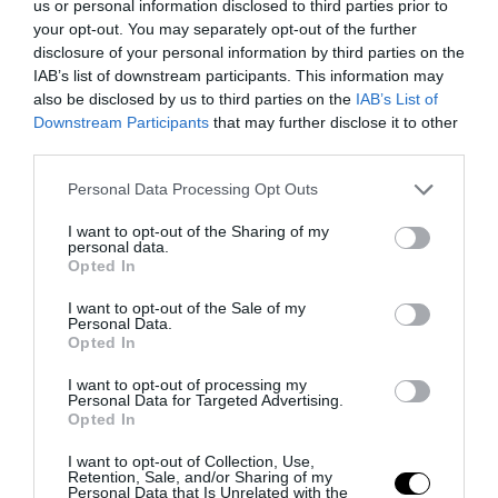
us or personal information disclosed to third parties prior to
δόσης που όρισε το δικαστήριο και όχι
your opt-out. You may separately opt-out of the further
στο σύνολο του χρέους, μειώνοντας τις
disclosure of your personal information by third parties on the
μηνιαίες καταβολές ακόμα και πάνω από
IAB’s list of downstream participants. This information may
200 ευρώ.
also be disclosed by us to third parties on the
IAB’s List of
Downstream Participants
that may further disclose it to other
Αναδρομική ισχύς:
Η ερμηνεία αυτή ισχύει
third parties.
από την πρώτη ημέρα έκδοσης της
Please note that this website/app uses one or more Google
Personal Data Processing Opt Outs
εκάστοτε δικαστικής ρύθμισης, γεγονός
services and may gather and store information including but
που γεννά αξιώσεις επιστροφής
not limited to your visit or usage behaviour. You may click to
I want to opt-out of the Sharing of my
χρημάτων.
personal data.
grant or deny consent to Google and its third-party tags to
Opted In
use your data for below specified purposes in below Google
Ατομικά αιτήματα:
Οι δανειολήπτες
consent section.
I want to opt-out of the Sale of my
καλούνται να υποβάλουν γραπτά
Personal Data.
αιτήματα επανυπολογισμού προς τους
Opted In
servicers για την άμεση εφαρμογή της
I want to opt-out of processing my
απόφασης.
Personal Data for Targeted Advertising.
Opted In
Το οικονομικό επιτελείο καλείται τώρα να
I want to opt-out of Collection, Use,
δείξει γρήγορα αντανακλαστικά, κόβοντας τον
Retention, Sale, and/or Sharing of my
γόρδιο δεσμό των τραπεζικών υπεκφυγών και
Personal Data that Is Unrelated with the