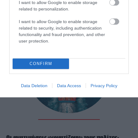
I want to allow Google to enable storage
Κρίση στη Μέση Ανατολή: Ποιος παραμένει
related to personalization.
ο μεγάλος «πονοκέφαλος» της ελληνικής
ναυτιλίας
I want to allow Google to enable storage
related to security, including authentication
functionality and fraud prevention, and other
user protection.
CONFIRM
Data Deletion
Data Access
Privacy Policy
Οι ανατιμήσεις «γονατίζουν» τους πολίτες: