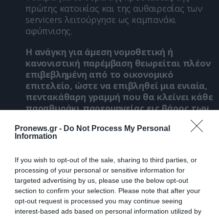
πρώτης κατοικίας και της αυθαιρεσίας των
servicers λειτούργησε ως καμπανάκι
αφύπνισης.
Η ανάγκη για άμεση νομοθετική ή
κανονιστική παρέμβαση θεωρείται πλέον
επιβεβλημένη από το οικονομικό
επιτελείο, ώστε να επιβληθεί μια ενιαία,
πεντακάθαρη γραμμή που θα κλείνει κάθε
παραθυράκι παρερμηνείας εις βάρος των
πολιτών.
Pronews.gr -
Do Not Process My Personal
Information
Τι αλλάζει στην πράξη για τους δανειολήπτες
Η Ένωση Εργαζομένων Καταναλωτών Ελλάδας
If you wish to opt-out of the sale, sharing to third parties, or
processing of your personal or sensitive information for
(ΕΕΚΕ) και νομικοί κύκλοι ξεκαθαρίζουν τις
targeted advertising by us, please use the below opt-out
τρεις βασικές παραμέτρους της απόφασης:
section to confirm your selection. Please note that after your
opt-out request is processed you may continue seeing
Υπολογισμός τόκων στη δόση:
Ο τόκος
interest-based ads based on personal information utilized by
επιβάλλεται μόνο στο ποσό της μηνιαίας