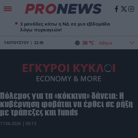
3 μονάδες κάτω η ΝΔ σε μια εβδομάδα
λόγω πυρκαγιών!
o
30
C
7
ΑΥΓΟΎΣΤΟΥ
22:45
Πόλεμος για τα «κόκκινα» δάνεια: Η
κυβέρνηση φοβάται να έρθει σε ρήξη
με τράπεζες και funds
17.06.2026 | 09:13