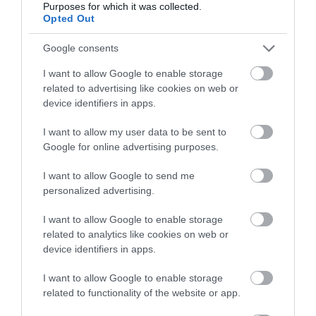
Purposes for which it was collected.
διασφαλίζοντας ότι η ιστορική απόφαση της
Opted Out
δικαιοσύνης θα εφαρμοστεί άμεσα στην
πραγματική οικονομία.
Google consents
I want to allow Google to enable storage
Βέβαια αυτό μια κουβέντα είναι καθώς
related to advertising like cookies on web or
στην πραγματικότητα η κυβέρνηση
device identifiers in apps.
φοβάται την σύγκρουση με τράπεζες και
funds αλλά δεν έχει και άλλη επιλογή.
I want to allow my user data to be sent to
Google for online advertising purposes.
Και αυτό γιατί αν δεν το κάνει, η
κυβέρνηση γνωρίζει ότι στις εκλογές θα
I want to allow Google to send me
την περιμένει η… «πριονοκορδέλα».
personalized advertising.
I want to allow Google to enable storage
related to analytics like cookies on web or
device identifiers in apps.
I want to allow Google to enable storage
related to functionality of the website or app.