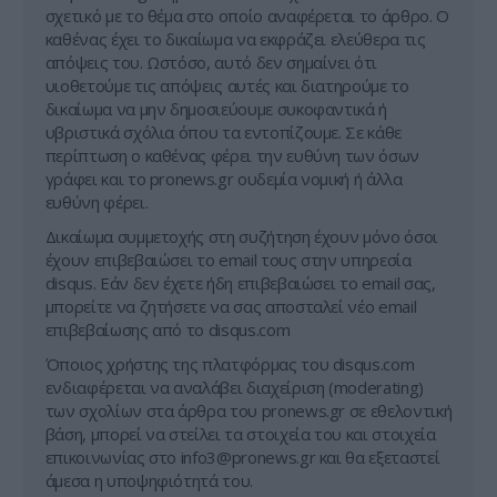
σχετικό με το θέμα στο οποίο αναφέρεται το άρθρο. Ο
καθένας έχει το δικαίωμα να εκφράζει ελεύθερα τις
απόψεις του. Ωστόσο, αυτό δεν σημαίνει ότι
υιοθετούμε τις απόψεις αυτές και διατηρούμε το
δικαίωμα να μην δημοσιεύουμε συκοφαντικά ή
υβριστικά σχόλια όπου τα εντοπίζουμε. Σε κάθε
περίπτωση ο καθένας φέρει την ευθύνη των όσων
γράφει και το pronews.gr ουδεμία νομική ή άλλα
ευθύνη φέρει.
Δικαίωμα συμμετοχής στη συζήτηση έχουν μόνο όσοι
έχουν επιβεβαιώσει το email τους στην υπηρεσία
disqus. Εάν δεν έχετε ήδη επιβεβαιώσει το email σας,
μπορείτε να ζητήσετε να σας αποσταλεί νέο email
επιβεβαίωσης από το disqus.com
Όποιος χρήστης της πλατφόρμας του disqus.com
ενδιαφέρεται να αναλάβει διαχείριση (moderating)
των σχολίων στα άρθρα του pronews.gr σε εθελοντική
βάση, μπορεί να στείλει τα στοιχεία του και στοιχεία
επικοινωνίας στο
info3@pronews.gr
και θα εξεταστεί
άμεσα η υποψηφιότητά του.