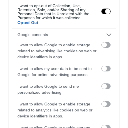
μηνιγγίτιδας – Τι καταγγέλλουν οι
I want to opt-out of Collection, Use,
Retention, Sale, and/or Sharing of my
γονείς του
Personal Data that Is Unrelated with the
Purposes for which it was collected.
Opted Out
28.07.2026 | 21:11
Google consents
ΔΙΑΔΩΣΤΕ ΤΟ ΑΡΘΡΟ
I want to allow Google to enable storage
related to advertising like cookies on web or
device identifiers in apps.
I want to allow my user data to be sent to
Google for online advertising purposes.
I want to allow Google to send me
personalized advertising.
I want to allow Google to enable storage
related to analytics like cookies on web or
ΤΕΛΕΥΤΑΙΕΣ ΕΙΔΗΣΕΙΣ
device identifiers in apps.
ΕΝΟΠΛΕΣ ΣΥΓΚΡΟΥΣΕΙΣ
10:31
I want to allow Google to enable storage