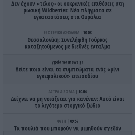
Δεν έχουν «τέλος» οι ουκρανικές επιθέσεις στη
ρωσική Wildberries: Νέα πλήγματα σε
εγκαταστάσεις στα Ουράλια
ΕΣΩΤΕΡΙΚΗ ΑΣΦΑΛΕΙΑ
10:08
Θεσσαλονίκη: Συνελήφθη Τούρκος
καταζητούμενος με διεθνές ένταλμα
ygeiamasnews.gr
Δείτε ποια είναι τα συμπτώματα ενός «μίνι
εγκεφαλικού» επεισοδίου
ΑΣΤΡΑ & ΖΩΔΙΑ
10:04
Δείχνει να μη νοιάζεται για κανέναν: Aυτό είναι
το λιγότερο στοργικό ζώδιο
ΦΥΣΗ
09:57
Τα πουλιά που μπορούν να μιμηθούν σχεδόν
οποιονδήποτε ήχο ακούσουν