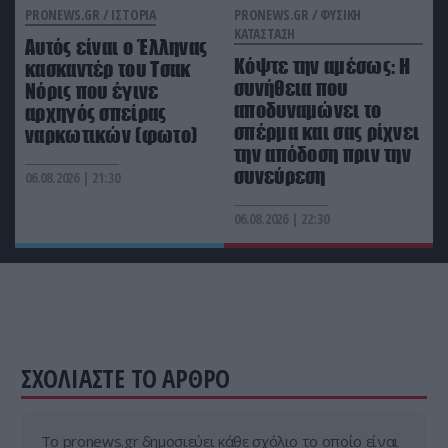
CELEBRITIES
08:29
PRONEWS.GR /
ΙΣΤΟΡΙΑ
PRONEWS.GR /
ΦΥΣΙΚΗ
ΚΑΤΑΣΤΑΣΗ
Η Ιnfluencer Αναστασία Σουλιώτη εντοπίστηκε
Αυτός είναι ο Έλληνας
με… δονητή εσωρούχου σε έλεγχο στο
Κόψτε την αμέσως: H
κασκαντέρ του Τσακ
αεροδρόμιο της Νάπολης
συνήθεια που
Νόρις που έγινε
αποδυναμώνει το
αρχηγός σπείρας
σπέρμα και σας ρίχνει
ναρκωτικών (φωτο)
ΦΥΣΗ
08:21
την απόδοση πριν την
Νέος ισχυρός σεισμός 5,8 Ρίχτερ στις Φιλιππίνες
συνεύρεση
06.08.2026 | 21:30
06.08.2026 | 22:30
ΣΧΟΛΙΑΣΤΕ ΤΟ ΑΡΘΡΟ
Tο pronews.gr δημοσιεύει κάθε σχόλιο το οποίο είναι