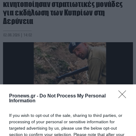
κινητοποίησαν στρατιωτικές μονάδες
για εκδήλωση των Κυπρίων στη
Δερύνεια
02.08.2026 | 14:02
Pronews.gr -
Do Not Process My Personal
Information
If you wish to opt-out of the sale, sharing to third parties, or
PRONEWS.GR /
ΚΥΠΡΟΣ
processing of your personal or sensitive information for
targeted advertising by us, please use the below opt-out
Η φωτογραφία Βρετανού στρατιώτη
section to confirm your selection. Please note that after your