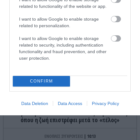
Οι Ρώσοι κτύπησαν με drones Geran-4 και
related to functionality of the website or app.
βαλλιστικούς πυραύλους Iskander-M ουκρανικό
I want to allow Google to enable storage
τρένο με στρατιωτικό εξοπλισμό
related to personalization.
CELEBRITIES
10:22
I want to allow Google to enable storage
Η απάντηση της Τ.Αλεξανδράτου στη
related to security, including authentication
Χ.Δημουλίδου: «Εάν δε γίνει ανάκληση των όσων
functionality and fraud prevention, and other
γράφτηκαν θα κινηθώ νομικά»!
user protection.
ΕΣΩΤΕΡΙΚΗ ΑΣΦΑΛΕΙΑ
10:22
Υπόθεση Marfin: Στην Εισαγγελία από τη ΓΑΔΑ
CONFIRM
οδηγείται η 46χρονη – Aρνείται τις κατηγορίες
Data Deletion
Data Access
Privacy Policy
X-FILES
10:14
Το φαινόμενο Lazarus: Οι σπάνιες περιπτώσεις
όπου η ζωή επιστρέφει μετά το «τέλος»
ΕΝΟΠΛΕΣ ΣΥΓΚΡΟΥΣΕΙΣ
10:13