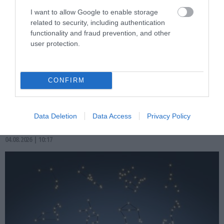
I want to allow Google to enable storage
related to security, including authentication
functionality and fraud prevention, and other
user protection.
PRONEWS.GR /
ΑΣΤΡΑ & ΖΩΔΙΑ
CONFIRM
Τα ζώδια σήμερα Τρίτη 4 Αυγούστου:
Ποια θα έχουν ευκαιρίες και ποια
πρέπει να προσέξουν
Data Deletion
Data Access
Privacy Policy
04.08.2026 | 10:17