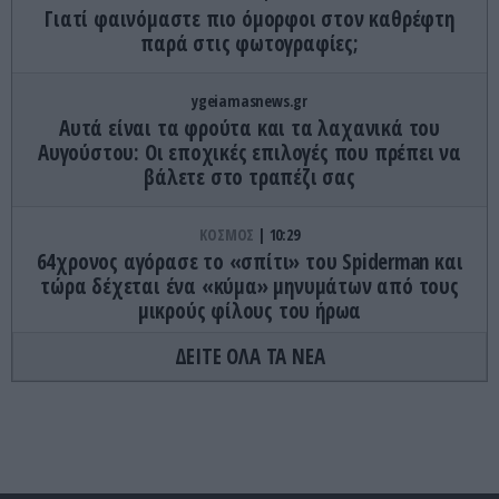
Γιατί φαινόμαστε πιο όμορφοι στον καθρέφτη
παρά στις φωτογραφίες;
ygeiamasnews.gr
Αυτά είναι τα φρούτα και τα λαχανικά του
Αυγούστου: Οι εποχικές επιλογές που πρέπει να
βάλετε στο τραπέζι σας
ΚΟΣΜΟΣ
10:29
64χρονος αγόρασε το «σπίτι» του Spiderman και
τώρα δέχεται ένα «κύμα» μηνυμάτων από τους
μικρούς φίλους του ήρωα
ΔΕΙΤΕ ΟΛΑ ΤΑ ΝΕΑ
ΔΙΕΘΝΗΣ ΑΣΦΑΛΕΙΑ
10:21
ΟΗΕ: «Στο υψηλότερο επίπεδο ο κίνδυνος νέας
μεγάλης σύγκρουσης στην Υεμένη»
ΕΣΩΤΕΡΙΚΗ ΑΣΦΑΛΕΙΑ
10:21