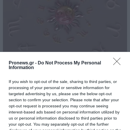
PRONEWS.GR /
ΑΣΤΡΑ & ΖΩΔΙΑ
Pronews.gr -
Do Not Process My Personal
Τα 3 ζώδια που ευνοούνται περισσότερο
Information
σήμερα 5 Αυγούστου – Έρχονται
ευκαιρίες και επιτυχίες
If you wish to opt-out of the sale, sharing to third parties, or
processing of your personal or sensitive information for
targeted advertising by us, please use the below opt-out
05.08.2026 | 11:22
section to confirm your selection. Please note that after your
opt-out request is processed you may continue seeing
interest-based ads based on personal information utilized by
us or personal information disclosed to third parties prior to
your opt-out. You may separately opt-out of the further