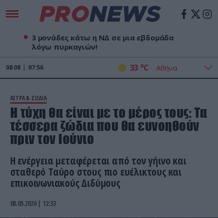
3 μονάδες κάτω η ΝΔ σε μια εβδομάδα
λόγω πυρκαγιών!
o
33
C
08
08
07:56
ΑΣΤΡΑ & ΖΩΔΙΑ
Η τύχη θα είναι με το μέρος τους: Tα
τέσσερα ζώδια που θα ευνοηθούν
πριν τον Ιούνιο
Η ενέργεια μεταφέρεται από τον γήινο και
σταθερό Ταύρο στους πιο ευέλικτους και
επικοινωνιακούς Διδύμους
08.05.2026 | 12:33