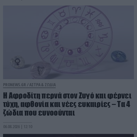
PRONEWS.GR /
ΑΣΤΡΑ & ΖΩΔΙΑ
Η Αφροδίτη περνά στον Ζυγό και φέρνει
τύχη, αφθονία και νέες ευκαιρίες – Τα 4
ζώδια που ευνοούνται
06.08.2026 | 12:10