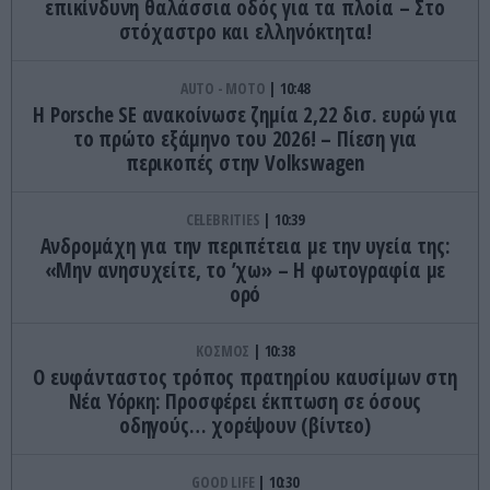
επικίνδυνη θαλάσσια οδός για τα πλοία – Στο
στόχαστρο και ελληνόκτητα!
AUTO - MOTO
10:48
Η Porsche SE ανακοίνωσε ζημία 2,22 δισ. ευρώ για
το πρώτο εξάμηνο του 2026! – Πίεση για
περικοπές στην Volkswagen
CELEBRITIES
10:39
Ανδρομάχη για την περιπέτεια με την υγεία της:
«Μην ανησυχείτε, το ’χω» – H φωτογραφία με
ορό
ΚΟΣΜΟΣ
10:38
Ο ευφάνταστος τρόπος πρατηρίου καυσίμων στη
Νέα Υόρκη: Προσφέρει έκπτωση σε όσους
οδηγούς… χορέψουν (βίντεο)
GOOD LIFE
10:30