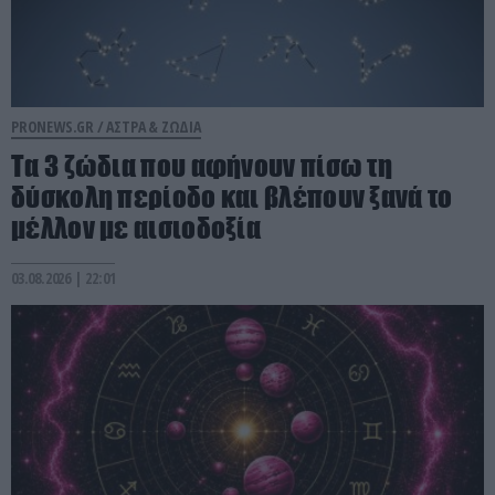
PRONEWS.GR /
ΑΣΤΡΑ & ΖΩΔΙΑ
Τα 3 ζώδια που αφήνουν πίσω τη
δύσκολη περίοδο και βλέπουν ξανά το
μέλλον με αισιοδοξία
03.08.2026 | 22:01