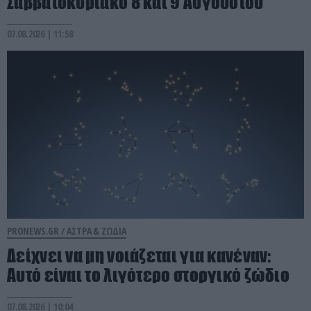
Σαββατοκύριακο 8 και 9 Αυγούστου
07.08.2026 | 11:58
PRONEWS.GR /
ΑΣΤΡΑ & ΖΩΔΙΑ
Δείχνει να μη νοιάζεται για κανέναν:
Aυτό είναι το λιγότερο στοργικό ζώδιο
07.08.2026 | 10:04