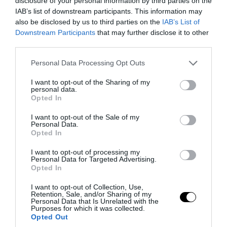
disclosure of your personal information by third parties on the
IAB’s list of downstream participants. This information may
also be disclosed by us to third parties on the
IAB’s List of
Downstream Participants
that may further disclose it to other
third parties.
Please note that this website/app uses one or more Google
Personal Data Processing Opt Outs
services and may gather and store information including but
not limited to your visit or usage behaviour. You may click to
I want to opt-out of the Sharing of my
PRONEWS.GR /
ΑΣΤΡΑ & ΖΩΔΙΑ
personal data.
grant or deny consent to Google and its third-party tags to
Opted In
Τα τέσσερα ζώδια που θα
use your data for below specified purposes in below Google
consent section.
αντιμετωπίσουν μία μεγάλη αλήθεια
I want to opt-out of the Sale of my
Personal Data.
έως τις 12 Δεκεμβρίου
Opted In
I want to opt-out of processing my
04.08.2026 | 13:16
Personal Data for Targeted Advertising.
Opted In
I want to opt-out of Collection, Use,
Retention, Sale, and/or Sharing of my
Personal Data that Is Unrelated with the
Purposes for which it was collected.
Opted Out