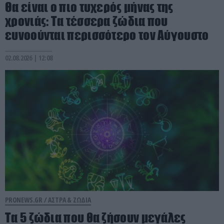
Θα είναι ο πιο τυχερός μήνας της
χρονιάς: Τα τέσσερα ζώδια που
ευνοούνται περισσότερο τον Αύγουστο
02.08.2026 | 12:08
PRONEWS.GR /
ΑΣΤΡΑ & ΖΩΔΙΑ
Τα 5 ζώδια που θα ζήσουν μεγάλες