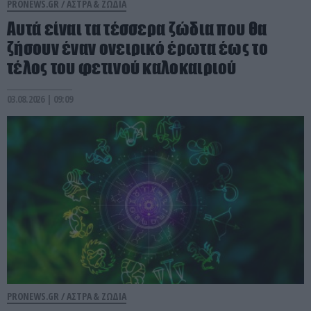
PRONEWS.GR /
ΑΣΤΡΑ & ΖΩΔΙΑ
Αυτά είναι τα τέσσερα ζώδια που θα
ζήσουν έναν ονειρικό έρωτα έως το
τέλος του φετινού καλοκαιριού
03.08.2026 | 09:09
PRONEWS.GR /
ΑΣΤΡΑ & ΖΩΔΙΑ