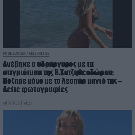
PRONEWS.GR /
CELEBRITIES
Ανέβηκε ο υδράργυρος με τα
στιγμιότυπα της Β.Χατζηθεοδώρου:
Πόζαρε μόνο με το λεοπάρ μαγιό της –
Δείτε φωτογραφίες
08.08.2026 | 14:23