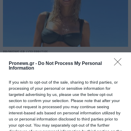
PRONEWS.GR /
CELEBRITIES
Στη Γαλλική Πολυνησία η Δ.Νομικού: Οι
Pronews.gr -
Do Not Process My Personal
Information
πόζες με μπικίνι που «ανέβασαν» την
θερμοκρασία (φωτο)
If you wish to opt-out of the sale, sharing to third parties, or
processing of your personal or sensitive information for
08.08.2026 | 13:10
targeted advertising by us, please use the below opt-out
section to confirm your selection. Please note that after your
opt-out request is processed you may continue seeing
interest-based ads based on personal information utilized by
us or personal information disclosed to third parties prior to
your opt-out. You may separately opt-out of the further