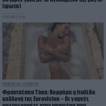
(φωτο)
07.08.2026 | 21:40
PRONEWS.GR /
CELEBRITIES
Φραντσέσκα Τόκα: Κορμάρα η Ιταλίδα
καλλονή της Eurovision – Οι γυμνές
φωτογραφίες στην μπανιέρα που