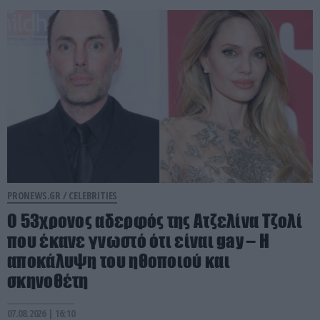
PRONEWS.GR /
CELEBRITIES
Ο 53χρονος αδερφός της Ατζελίνα Τζολί
που έκανε γνωστό ότι είναι gay – Η
αποκάλυψη του ηθοποιού και
σκηνοθέτη
07.08.2026 | 16:10