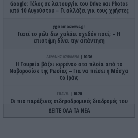
Google: Τέλος σε λειτουργία του Drive και Photos
από 10 Αυγούστου – Τι αλλάζει για τους χρήστες
ygeiamasnews.gr
Γιατί το μέλι δεν χαλάει σχεδόν ποτέ; – Η
επιστήμη δίνει την απάντηση
ΔΙΕΘΝΗΣ ΑΣΦΑΛΕΙΑ
10:36
Η Τουρκία βάζει «φρένο» στα πλοία από το
Νοβοροσίσκ της Ρωσίας – Για να πιέσει η Μόσχα
το Ιράν;
TRAVEL
10:20
Οι πιο παράξενες σιδηροδρομικές διαδρομές του
κόσμου
ΔΕΙΤΕ ΟΛΑ ΤΑ ΝΕΑ
ΔΙΕΘΝΗΣ ΑΣΦΑΛΕΙΑ
10:12
Η Ισπανία νομιμοποιεί παράνομους μετανάστες