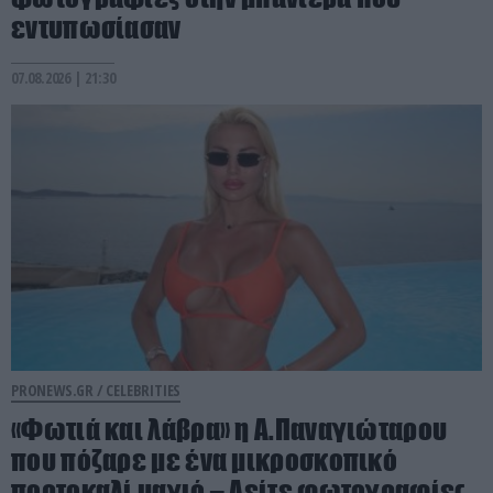
εντυπωσίασαν
07.08.2026 | 21:30
PRONEWS.GR /
CELEBRITIES
«Φωτιά και λάβρα» η Α.Παναγιώταρου
που πόζαρε με ένα μικροσκοπικό
πορτοκαλί μαγιό – Δείτε φωτογραφίες