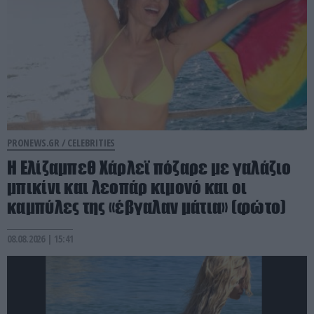
PRONEWS.GR /
CELEBRITIES
Η Ελίζαμπεθ Χάρλεϊ πόζαρε με γαλάζιο
μπικίνι και λεοπάρ κιμονό και οι
καμπύλες της «έβγαλαν μάτια» (φώτο)
08.08.2026 | 15:41