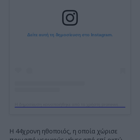
Δείτε αυτή τη δημοσίευση στο Instagram.
Η δημοσίευση κοινοποιήθηκε από το χρήστη pronews.gr (@pronews.gr)
Η 44χρονη ηθοποιός, η οποία χώρισε
πριν από μερικούς μήνες από επί οκτώ