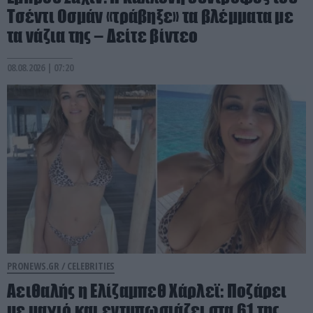
Τσέντι Οσμάν «τράβηξε» τα βλέμματα με
τα νάζια της – Δείτε βίντεο
08.08.2026 | 07:20
PRONEWS.GR /
CELEBRITIES
Αειθαλής η Ελίζαμπεθ Χάρλεϊ: Ποζάρει
με μαγιό και εντυπωσιάζει στα 61 της