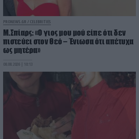
PRONEWS.GR /
CELEBRITIES
Μ.Σπίαρς: «Ο γιος μου μού είπε ότι δεν
πιστεύει στον Θεό – Ένιωσα ότι απέτυχα
ως μητέρα»
08.08.2026 | 10:13