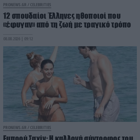
PRONEWS.GR /
CELEBRITIES
12 σπουδαίοι Έλληνες ηθοποιοί που
«έφυγαν» από τη ζωή με τραγικό τρόπο
08.08.2026 | 09:12
PRONEWS.GR /
CELEBRITIES
Εμπρού Σαχίν: Η καλλονή σύντροφος του