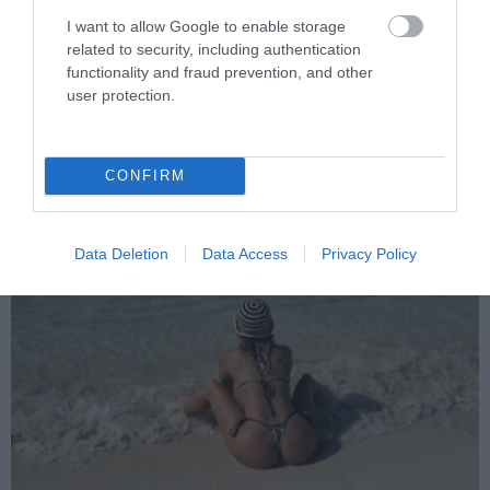
I want to allow Google to enable storage
related to security, including authentication
functionality and fraud prevention, and other
user protection.
PRONEWS.GR /
CELEBRITIES
Ανδρομάχη για την περιπέτεια με την
υγεία της: «Μην ανησυχείτε, το ’χω» – H
CONFIRM
φωτογραφία με ορό
08.08.2026 | 10:39
Data Deletion
Data Access
Privacy Policy