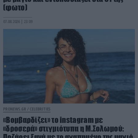
(φωτο)
07.08.2026 | 23:09
PRONEWS.GR /
CELEBRITIES
«Βομβαρδίζει» το instagram με
«δροσερά» στιγμιότυπα η Μ.Σολωμού:
Ποζάρει ξανά με το αγαπημένο της μαγιό