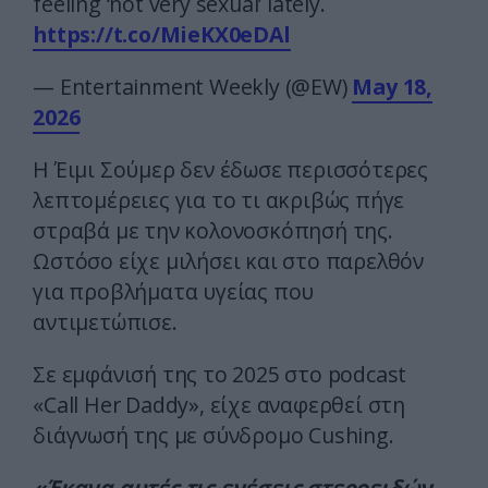
feeling ‘not very sexual’ lately.
https://t.co/MieKX0eDAl
— Entertainment Weekly (@EW)
May 18,
2026
Η Έιμι Σούμερ δεν έδωσε περισσότερες
λεπτομέρειες για το τι ακριβώς πήγε
στραβά με την κολονοσκόπησή της.
Ωστόσο είχε μιλήσει και στο παρελθόν
για προβλήματα υγείας που
αντιμετώπισε.
Σε εμφάνισή της το 2025 στο podcast
«Call Her Daddy», είχε αναφερθεί στη
διάγνωσή της με σύνδρομο Cushing.
«Έκανα αυτές τις ενέσεις στεροειδών