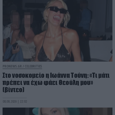
PRONEWS.GR /
CELEBRITIES
Στο νοσοκομείο η Ιωάννα Τούνη: «Τι μάτι
πρέπει να έχω φάει Θεούλη μου»
(βίντεο)
08.08.2026 | 22:02