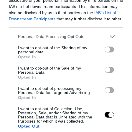
disclosure of your personal information by third parties on the
IAB’s list of downstream participants. This information may
also be disclosed by us to third parties on the
IAB’s List of
Downstream Participants
that may further disclose it to other
third parties.
Please note that this website/app uses one or more Google
Personal Data Processing Opt Outs
services and may gather and store information including but
PRONEWS.GR /
CELEBRITIES
not limited to your visit or usage behaviour. You may click to
I want to opt-out of the Sharing of my
personal data.
Δ.Παπαδήμα: Ποζάρει με μπικίνι στην
grant or deny consent to Google and its third-party tags to
Opted In
use your data for below specified purposes in below Google
παραλία και δείχνει πώς είναι το σώμα
consent section.
I want to opt-out of the Sale of my
της στα 63 της (φωτο)
Personal Data.
Opted In
08.08.2026 | 12:06
I want to opt-out of processing my
Personal Data for Targeted Advertising.
Opted In
I want to opt-out of Collection, Use,
Retention, Sale, and/or Sharing of my
Personal Data that Is Unrelated with the
Purposes for which it was collected.
Opted Out