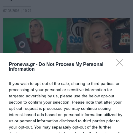
07.08.2026 | 10:22
Pronews.gr -
Do Not Process My Personal
Information
If you wish to opt-out of the sale, sharing to third parties, or
processing of your personal or sensitive information for
PRONEWS.GR /
CELEBRITIES
targeted advertising by us, please use the below opt-out
section to confirm your selection. Please note that after your
Απόπειρα αυτοκτονίας για τη
opt-out request is processed you may continue seeing
δημοσιογράφο Ιωάννα Κουλούρη:
interest-based ads based on personal information utilized by
«Αναγκάστηκαν να με δέσουν χέρια –
us or personal information disclosed to third parties prior to
your opt-out. You may separately opt-out of the further
πόδια στο κρεβάτι»