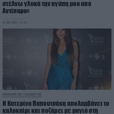
στέλνω γλυκά την αγάπη μου από
Αντίπαρο»
07.08.2026 | 15:20
PRONEWS.GR /
CELEBRITIES
Η Κατερίνα Παπουτσάκη απολαμβάνει το
καλοκαίρι και ποζάρει με μαγιό στη