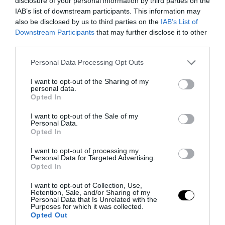
disclosure of your personal information by third parties on the
IAB’s list of downstream participants. This information may
07.08.2026 | 09:14
also be disclosed by us to third parties on the
IAB’s List of
Downstream Participants
that may further disclose it to other
third parties.
Please note that this website/app uses one or more Google
Personal Data Processing Opt Outs
services and may gather and store information including but
not limited to your visit or usage behaviour. You may click to
I want to opt-out of the Sharing of my
personal data.
grant or deny consent to Google and its third-party tags to
Opted In
use your data for below specified purposes in below Google
consent section.
I want to opt-out of the Sale of my
Personal Data.
Opted In
I want to opt-out of processing my
Personal Data for Targeted Advertising.
PRONEWS.GR /
CELEBRITIES
Opted In
Η τόπλες πόζα της Λένι Κλουμ με σακάκι
I want to opt-out of Collection, Use,
γεμάτο παγιέτες: Η κόρη της Χάιντι
Retention, Sale, and/or Sharing of my
Personal Data that Is Unrelated with the
Κλουμ στο νέο της εξώφυλλο
Purposes for which it was collected.
Opted Out