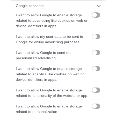
07.08.2026 | 08:59
Google consents
I want to allow Google to enable storage
related to advertising like cookies on web or
device identifiers in apps.
I want to allow my user data to be sent to
Google for online advertising purposes.
I want to allow Google to send me
personalized advertising.
I want to allow Google to enable storage
related to analytics like cookies on web or
PRONEWS.GR /
CELEBRITIES
device identifiers in apps.
Το φωτογραφικό άλμπουμ της
I want to allow Google to enable storage
Μ.Μενούνος από τις διακοπές της στην
related to functionality of the website or app.
Ελλάδα: Οι πόζες με μπικίνι
I want to allow Google to enable storage
07.08.2026 | 07:20
related to personalization.