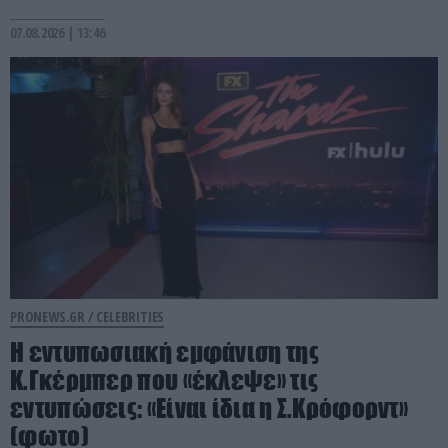
07.08.2026 | 13:46
PRONEWS.GR /
CELEBRITIES
Η εντυπωσιακή εμφάνιση της
Κ.Γκέρμπερ που «έκλεψε» τις
εντυπώσεις: «Είναι ίδια η Σ.Κρόφορντ»
(φωτο)