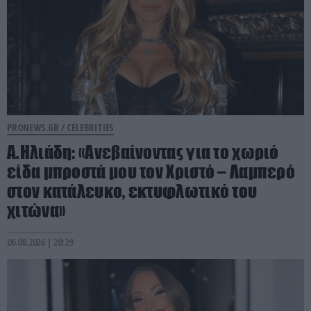
PRONEWS.GR /
CELEBRITIES
Α.Ηλιάδη: «Ανεβαίνοντας για το χωριό
είδα μπροστά μου τον Χριστό – Λαμπερό
στον κατάλευκο, εκτυφλωτικό του
χιτώνα»
06.08.2026 | 20:29