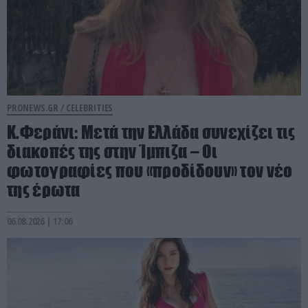
PRONEWS.GR /
CELEBRITIES
Κ.Φεράνι: Μετά την Ελλάδα συνεχίζει τις
διακοπές της στην Ίμπιζα – Οι
φωτογραφίες που «προδίδουν» τον νέο
της έρωτα
06.08.2026 | 17:06