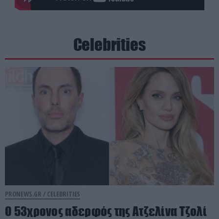
Celebrities
PRONEWS.GR /
CELEBRITIES
Ο 53χρονος αδερφός της Ατζελίνα Τζολί