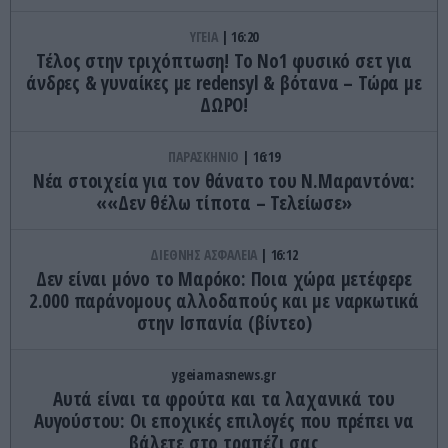
ΥΓΕΙΑ
16:20
Τέλος στην τριχόπτωση! Το Νο1 φυσικό σετ για
άνδρες & γυναίκες με redensyl & βότανα – Τώρα με
ΔΩΡΟ!
ΠΑΡΑΣΚΗΝΙΟ
16:19
Νέα στοιχεία για τον θάνατο του Ν.Μαραντόνα:
««Δεν θέλω τίποτα – Τελείωσε»
ΔΙΕΘΝΗΣ ΑΣΦΑΛΕΙΑ
16:12
Δεν είναι μόνο το Μαρόκο: Ποια χώρα μετέφερε
2.000 παράνομους αλλοδαπούς και με ναρκωτικά
στην Ισπανία (βίντεο)
ygeiamasnews.gr
Αυτά είναι τα φρούτα και τα λαχανικά του
Αυγούστου: Οι εποχικές επιλογές που πρέπει να
βάλετε στο τραπέζι σας