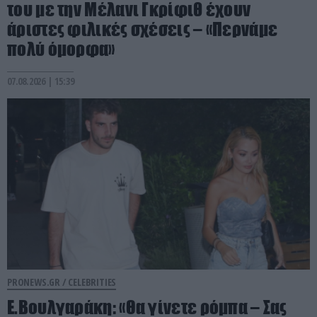
του με την Μέλανι Γκρίφιθ έχουν
άριστες φιλικές σχέσεις – «Περνάμε
πολύ όμορφα»
07.08.2026 | 15:39
PRONEWS.GR /
CELEBRITIES
Ε.Βουλγαράκη: «Θα γίνετε ρόμπα – Σας