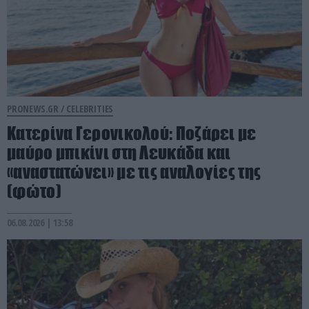
PRONEWS.GR /
CELEBRITIES
Κατερίνα Γερονικολού: Ποζάρει με
μαύρο μπικίνι στη Λευκάδα και
«αναστατώνει» με τις αναλογίες της
(φώτο)
06.08.2026 | 13:58