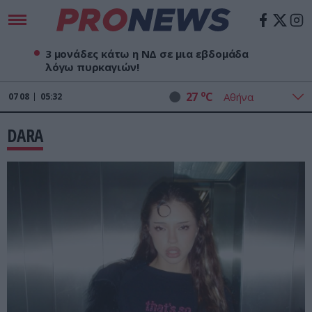
3 μονάδες κάτω η ΝΔ σε μια εβδομάδα
λόγω πυρκαγιών!
o
27
C
07
08
05:32
DARA