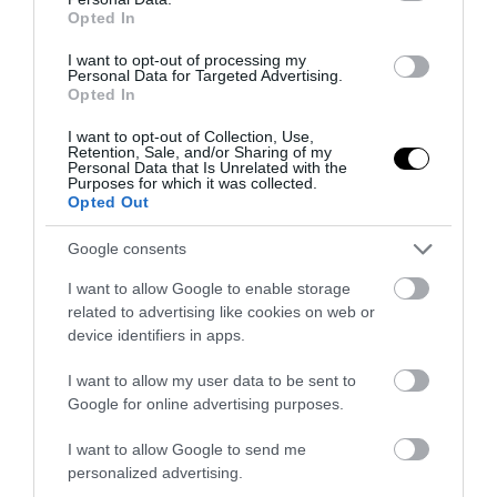
Opted In
PRONEWS.GR /
ΤΗΛΕΟΡΑΣΗ
I want to opt-out of processing my
Το φιλί της Dara στον σύζυγό της μετά
Personal Data for Targeted Advertising.
Opted In
τη σαρωτική νίκη στη Εurovision
(βίντεο)
I want to opt-out of Collection, Use,
Retention, Sale, and/or Sharing of my
Personal Data that Is Unrelated with the
17.05.2026 | 12:06
Purposes for which it was collected.
Opted Out
Google consents
I want to allow Google to enable storage
related to advertising like cookies on web or
device identifiers in apps.
I want to allow my user data to be sent to
Google for online advertising purposes.
I want to allow Google to send me
personalized advertising.