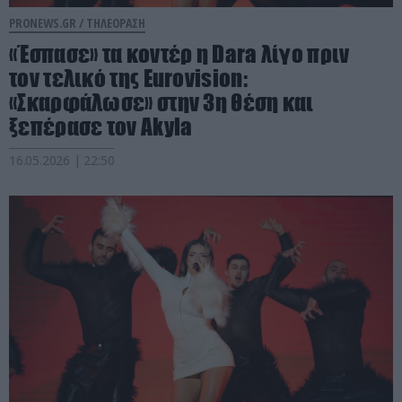
PRONEWS.GR /
ΤΗΛΕΟΡΑΣΗ
«Έσπασε» τα κοντέρ η Dara λίγο πριν
τον τελικό της Eurovision:
«Σκαρφάλωσε» στην 3η θέση και
ξεπέρασε τον Akyla
16.05.2026 | 22:50