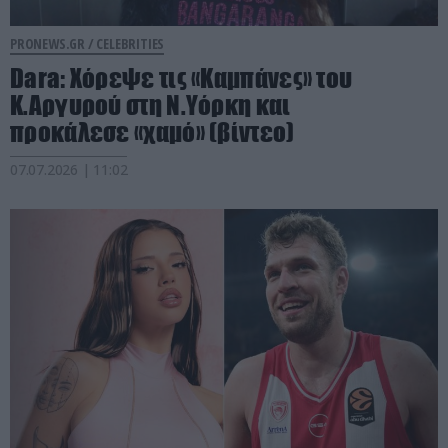
PRONEWS.GR /
CELEBRITIES
Dara: Χόρεψε τις «Καμπάνες» του
Κ.Αργυρού στη Ν.Υόρκη και
προκάλεσε «χαμό» (βίντεο)
07.07.2026 | 11:02