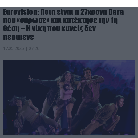
PRONEWS.GR /
ΤΗΛΕΟΡΑΣΗ
Eurovision: Ποια είναι η 27χρονη Dara
που «σάρωσε» και κατέκτησε την 1η
θέση – Η νίκη που κανείς δεν
περίμενε
17.05.2026 | 07:26