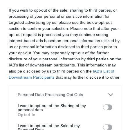
PRONEWS.GR /
ΤΗΛΕΟΡΑΣΗ
If you wish to opt-out of the sale, sharing to third parties, or
Dara: «Εμείς οι Βούλγαροι μπορούμε
processing of your personal or sensitive information for
να πετύχουμε τα πάντα και να
targeted advertising by us, please use the below opt-out
αλλάξουμε ολόκληρο τον κόσμο»
section to confirm your selection. Please note that after your
opt-out request is processed you may continue seeing
(βίντεο)
interest-based ads based on personal information utilized by
us or personal information disclosed to third parties prior to
18.05.2026 | 23:00
your opt-out. You may separately opt-out of the further
disclosure of your personal information by third parties on the
IAB’s list of downstream participants. This information may
also be disclosed by us to third parties on the
IAB’s List of
Downstream Participants
that may further disclose it to other
third parties.
Please note that this website/app uses one or more Google
Personal Data Processing Opt Outs
services and may gather and store information including but
not limited to your visit or usage behaviour. You may click to
I want to opt-out of the Sharing of my
personal data.
grant or deny consent to Google and its third-party tags to
Opted In
use your data for below specified purposes in below Google
consent section.
I want to opt-out of the Sale of my
Personal Data.