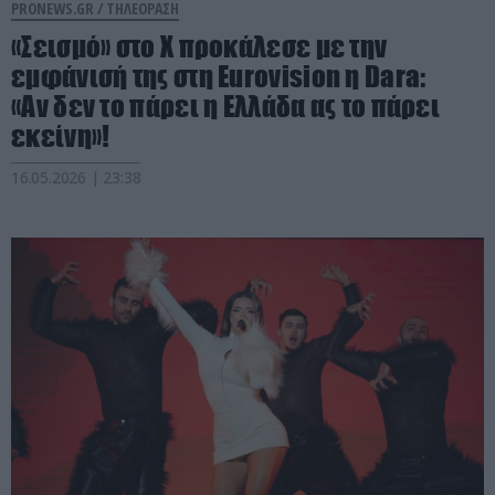
PRONEWS.GR /
ΤΗΛΕΟΡΑΣΗ
«Σεισμό» στο Χ προκάλεσε με την
εμφάνισή της στη Eurovision η Dara:
«Αν δεν το πάρει η Ελλάδα ας το πάρει
εκείνη»!
16.05.2026 | 23:38