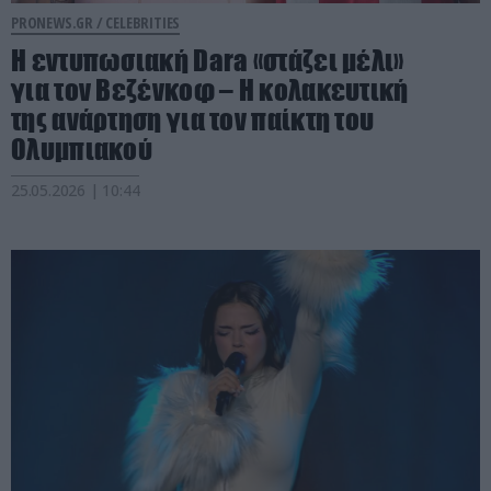
PRONEWS.GR /
CELEBRITIES
Η εντυπωσιακή Dara «στάζει μέλι»
για τον Βεζένκοφ – H κολακευτική
της ανάρτηση για τον παίκτη του
Ολυμπιακού
25.05.2026 | 10:44