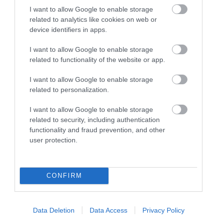
PRONEWS.GR /
ΤΗΛΕΟΡΑΣΗ
I want to allow Google to enable storage
Eurovision: Τι σημαίνει τελικά το
related to analytics like cookies on web or
device identifiers in apps.
Bangaranga που κατέκτησε την
πρώτη θέση και η τζαμαϊκανή αργκό
I want to allow Google to enable storage
related to functionality of the website or app.
17.05.2026 | 08:38
I want to allow Google to enable storage
related to personalization.
I want to allow Google to enable storage
related to security, including authentication
functionality and fraud prevention, and other
user protection.
CONFIRM
Data Deletion
Data Access
Privacy Policy