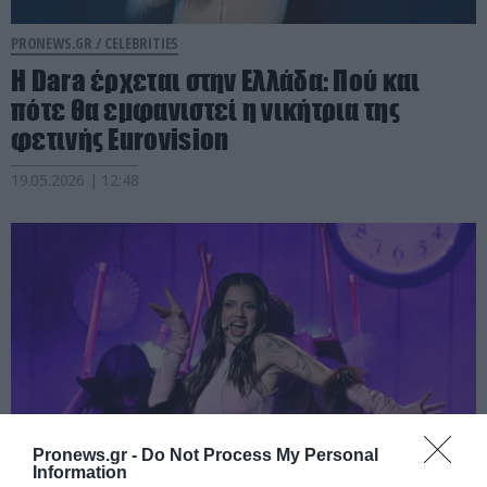
PRONEWS.GR /
CELEBRITIES
H Dara έρχεται στην Ελλάδα: Πού και
πότε θα εμφανιστεί η νικήτρια της
φετινής Eurovision
19.05.2026 | 12:48
Pronews.gr -
Do Not Process My Personal
Information