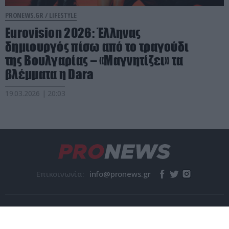
PRONEWS.GR /
LIFESTYLE
Eurovision 2026: Έλληνας
δημιουργός πίσω από το τραγούδι
της Βουλγαρίας – «Μαγνητίζει» τα
βλέμματα η Dara
19.03.2026 | 20:03
Επικοινωνία:
© pronews.gr 2026