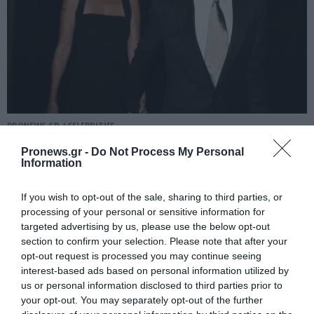
PRONEWS.GR /
CELEBRITIES
Αντόνιο Μπαντέρας: Παρά το διαζύγιό
Pronews.gr -
Do Not Process My Personal
Information
του με την Μέλανι Γκρίφιθ έχουν
άριστες φιλικές σχέσεις – «Περνάμε
If you wish to opt-out of the sale, sharing to third parties, or
πολύ όμορφα»
processing of your personal or sensitive information for
targeted advertising by us, please use the below opt-out
07.08.2026 | 15:39
section to confirm your selection. Please note that after your
opt-out request is processed you may continue seeing
interest-based ads based on personal information utilized by
us or personal information disclosed to third parties prior to
your opt-out. You may separately opt-out of the further