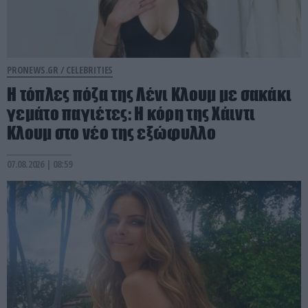
PRONEWS.GR /
CELEBRITIES
Η τόπλες πόζα της Λένι Κλουμ με σακάκι
γεμάτο παγιέτες: Η κόρη της Χάιντι
Κλουμ στο νέο της εξώφυλλο
07.08.2026 | 08:59