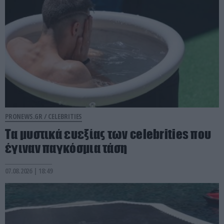
PRONEWS.GR /
CELEBRITIES
Τα μυστικά ευεξίας των celebrities που
έγιναν παγκόσμια τάση
07.08.2026 | 18:49