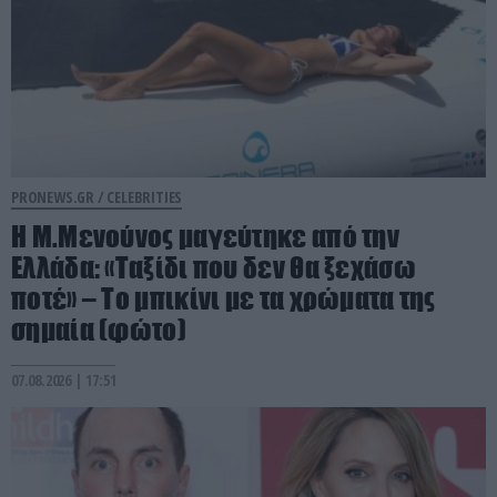
PRONEWS.GR /
CELEBRITIES
Η Μ.Μενούνος μαγεύτηκε από την
Ελλάδα: «Ταξίδι που δεν θα ξεχάσω
ποτέ» – Το μπικίνι με τα χρώματα της
σημαία (φώτο)
07.08.2026 | 17:51