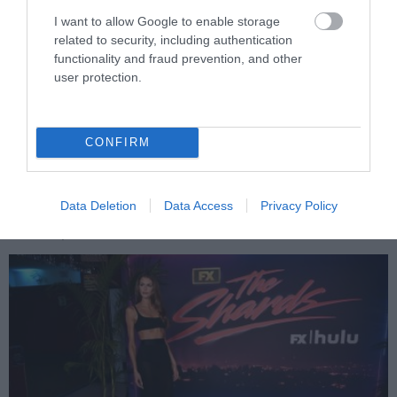
I want to allow Google to enable storage
related to security, including authentication
functionality and fraud prevention, and other
user protection.
PRONEWS.GR /
CELEBRITIES
Ι.Τούνη: Η αδημοσίευτη φωτογραφία με
CONFIRM
τον σύντροφό της από την αρχή της
σχέσης τους
Data Deletion
Data Access
Privacy Policy
07.08.2026 | 13:46