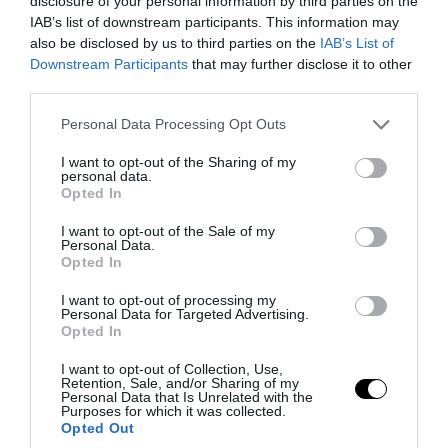
disclosure of your personal information by third parties on the
IAB’s list of downstream participants. This information may
also be disclosed by us to third parties on the
IAB’s List of
Downstream Participants
that may further disclose it to other
third parties.
Please note that this website/app uses one or more Google
Personal Data Processing Opt Outs
services and may gather and store information including but
not limited to your visit or usage behaviour. You may click to
I want to opt-out of the Sharing of my
personal data.
PRONEWS.GR /
CELEBRITIES
grant or deny consent to Google and its third-party tags to
Opted In
use your data for below specified purposes in below Google
Ε.Βουλγαράκη: «Θα γίνετε ρόμπα – Σας
consent section.
I want to opt-out of the Sale of my
στέλνω γλυκά την αγάπη μου από
Personal Data.
Opted In
Αντίπαρο»
I want to opt-out of processing my
Personal Data for Targeted Advertising.
07.08.2026 | 15:20
Opted In
I want to opt-out of Collection, Use,
Retention, Sale, and/or Sharing of my
Personal Data that Is Unrelated with the
Purposes for which it was collected.
Opted Out