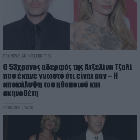
PRONEWS.GR /
CELEBRITIES
Ο 53χρονος αδερφός της Ατζελίνα Τζολί
που έκανε γνωστό ότι είναι gay – Η
αποκάλυψη του ηθοποιού και
σκηνοθέτη
07.08.2026 | 16:10