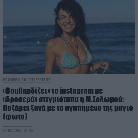
PRONEWS.GR /
CELEBRITIES
«Βομβαρδίζει» το instagram με
«δροσερά» στιγμιότυπα η Μ.Σολωμού:
Ποζάρει ξανά με το αγαπημένο της μαγιό
(φωτο)
07.08.2026 | 21:40