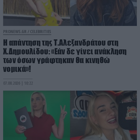
PRONEWS.GR /
CELEBRITIES
Η απάντηση της Τ.Αλεξανδράτου στη
Χ.Δημουλίδου: «Εάν δε γίνει ανάκληση
των όσων γράφτηκαν θα κινηθώ
νομικά»!
07.08.2026 | 10:22