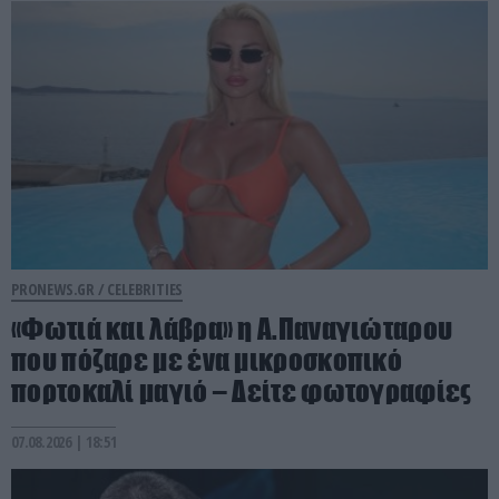
PRONEWS.GR /
CELEBRITIES
«Φωτιά και λάβρα» η Α.Παναγιώταρου
που πόζαρε με ένα μικροσκοπικό
πορτοκαλί μαγιό – Δείτε φωτογραφίες
07.08.2026 | 18:51