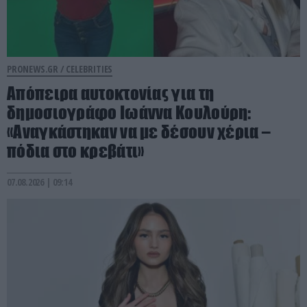
PRONEWS.GR /
CELEBRITIES
Απόπειρα αυτοκτονίας για τη
δημοσιογράφο Ιωάννα Κουλούρη:
«Αναγκάστηκαν να με δέσουν χέρια –
πόδια στο κρεβάτι»
07.08.2026 | 09:14