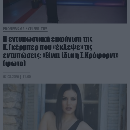
PRONEWS.GR /
CELEBRITIES
Η εντυπωσιακή εμφάνιση της
Κ.Γκέρμπερ που «έκλεψε» τις
εντυπώσεις: «Είναι ίδια η Σ.Κρόφορντ»
(φωτο)
07.08.2026 | 11:00