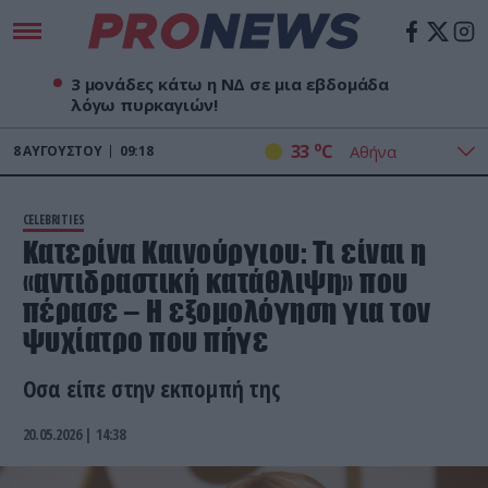
3 μονάδες κάτω η ΝΔ σε μια εβδομάδα
λόγω πυρκαγιών!
o
33
C
8
ΑΥΓΟΎΣΤΟΥ
09:18
CELEBRITIES
Κατερίνα Καινούργιου: Τι είναι η
«αντιδραστική κατάθλιψη» που
πέρασε – Η εξομολόγηση για τον
ψυχίατρο που πήγε
Οσα είπε στην εκπομπή της
20.05.2026 | 14:38