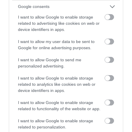
Google consents
PRONEWS.GR /
CELEBRITIES
I want to allow Google to enable storage
Στη Γαλλική Πολυνησία η Δ.Νομικού: Οι
related to advertising like cookies on web or
πόζες με μπικίνι που «ανέβασαν» την
device identifiers in apps.
θερμοκρασία (φωτο)
I want to allow my user data to be sent to
Google for online advertising purposes.
08.08.2026 | 13:10
I want to allow Google to send me
personalized advertising.
I want to allow Google to enable storage
related to analytics like cookies on web or
device identifiers in apps.
I want to allow Google to enable storage
related to functionality of the website or app.
I want to allow Google to enable storage
related to personalization.