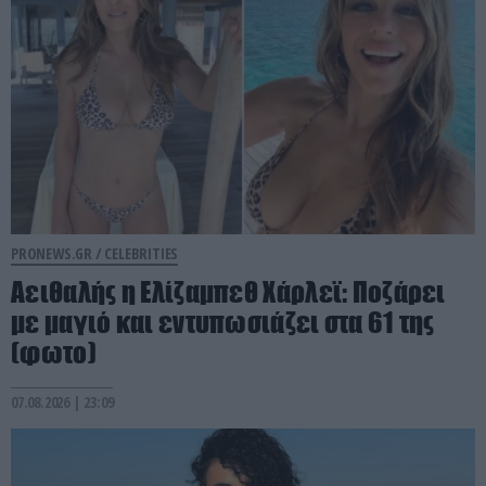
PRONEWS.GR /
CELEBRITIES
Αειθαλής η Ελίζαμπεθ Χάρλεϊ: Ποζάρει
με μαγιό και εντυπωσιάζει στα 61 της
(φωτο)
07.08.2026 | 23:09