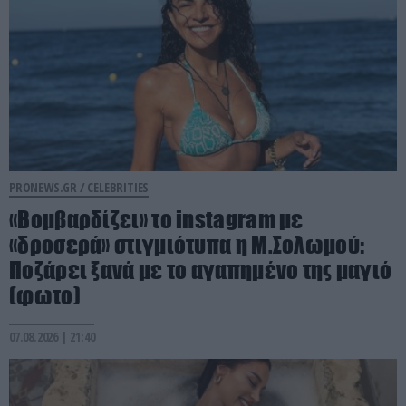
PRONEWS.GR /
CELEBRITIES
«Βομβαρδίζει» το instagram με
«δροσερά» στιγμιότυπα η Μ.Σολωμού:
Ποζάρει ξανά με το αγαπημένο της μαγιό
(φωτο)
07.08.2026 | 21:40