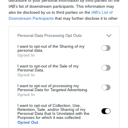
disclosure of your personal information by third parties on the
IAB’s list of downstream participants. This information may
PRONEWS.GR /
CELEBRITIES
also be disclosed by us to third parties on the
IAB’s List of
Ανέβηκε ο υδράργυρος με τα
Downstream Participants
that may further disclose it to other
third parties.
στιγμιότυπα της Β.Χατζηθεοδώρου:
Πόζαρε μόνο με το λεοπάρ μαγιό της –
Please note that this website/app uses one or more Google
Personal Data Processing Opt Outs
services and may gather and store information including but
Δείτε φωτογραφίες
not limited to your visit or usage behaviour. You may click to
I want to opt-out of the Sharing of my
personal data.
grant or deny consent to Google and its third-party tags to
Opted In
08.08.2026 | 14:23
use your data for below specified purposes in below Google
consent section.
I want to opt-out of the Sale of my
Personal Data.
Opted In
I want to opt-out of processing my
Personal Data for Targeted Advertising.
Opted In
I want to opt-out of Collection, Use,
Retention, Sale, and/or Sharing of my
Personal Data that Is Unrelated with the
Purposes for which it was collected.
Opted Out