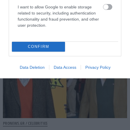
PRONEWS.GR /
CELEBRITIES
I want to allow Google to enable storage
Δ.Παπαδήμα: Ποζάρει με μπικίνι στην
related to security, including authentication
παραλία και δείχνει πώς είναι το σώμα
functionality and fraud prevention, and other
user protection.
της στα 63 της (φωτο)
08.08.2026 | 12:06
CONFIRM
Data Deletion
Data Access
Privacy Policy
PRONEWS.GR /
CELEBRITIES