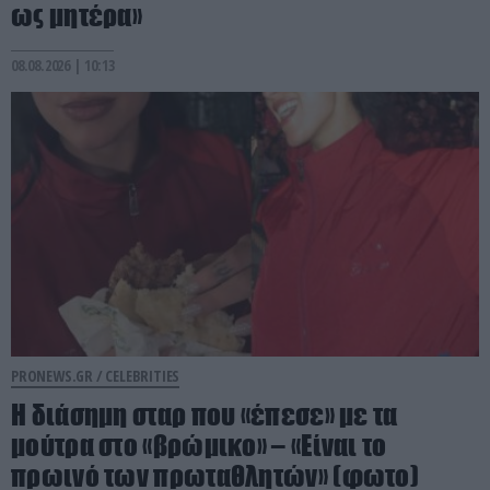
ως μητέρα»
08.08.2026 | 10:13
PRONEWS.GR /
CELEBRITIES
Η διάσημη σταρ που «έπεσε» με τα
μούτρα στο «βρώμικο» – «Είναι το
πρωινό των πρωταθλητών» (φωτο)