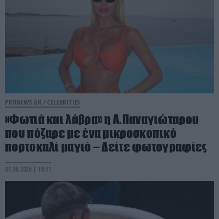
PRONEWS.GR /
CELEBRITIES
«Φωτιά και λάβρα» η Α.Παναγιώταρου
που πόζαρε με ένα μικροσκοπικό
πορτοκαλί μαγιό – Δείτε φωτογραφίες
07.08.2026 | 18:51