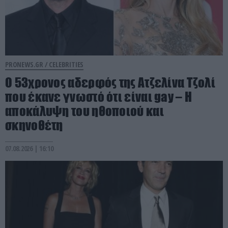
PRONEWS.GR /
CELEBRITIES
Ο 53χρονος αδερφός της Ατζελίνα Τζολί
που έκανε γνωστό ότι είναι gay – Η
αποκάλυψη του ηθοποιού και
σκηνοθέτη
07.08.2026 | 16:10