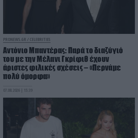
PRONEWS.GR /
CELEBRITIES
Αντόνιο Μπαντέρας: Παρά το διαζύγιό
του με την Μέλανι Γκρίφιθ έχουν
άριστες φιλικές σχέσεις – «Περνάμε
πολύ όμορφα»
07.08.2026 | 15:39