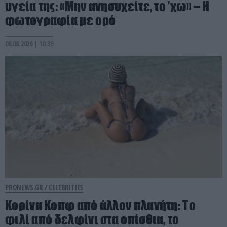
υγεία της: «Μην ανησυχείτε, το ’χω» – H
φωτογραφία με ορό
08.08.2026 | 10:39
PRONEWS.GR /
CELEBRITIES
Κορίνα Κοπφ από άλλον πλανήτη: Το
φιλί από δελφίνι στα οπίσθια, το