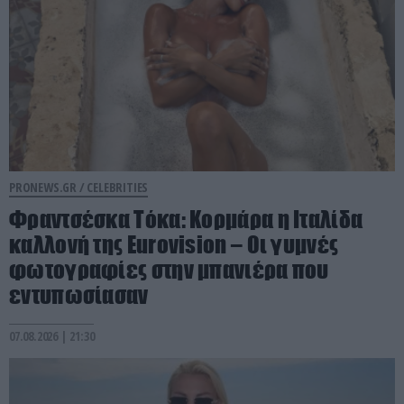
PRONEWS.GR /
CELEBRITIES
Φραντσέσκα Τόκα: Κορμάρα η Ιταλίδα
καλλονή της Eurovision – Οι γυμνές
φωτογραφίες στην μπανιέρα που
εντυπωσίασαν
07.08.2026 | 21:30