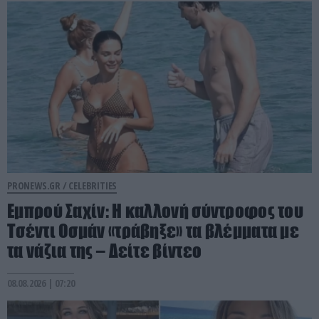
PRONEWS.GR /
CELEBRITIES
Εμπρού Σαχίν: Η καλλονή σύντροφος του
Τσέντι Οσμάν «τράβηξε» τα βλέμματα με
τα νάζια της – Δείτε βίντεο
08.08.2026 | 07:20