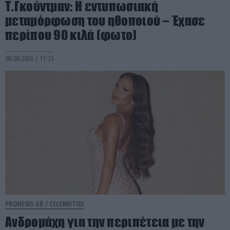
Τ.Γκούντμαν: Η εντυπωσιακή
μεταμόρφωση του ηθοποιού – Έχασε
περίπου 90 κιλά (φωτο)
08.08.2026 | 11:21
PRONEWS.GR /
CELEBRITIES
Ανδρομάχη για την περιπέτεια με την