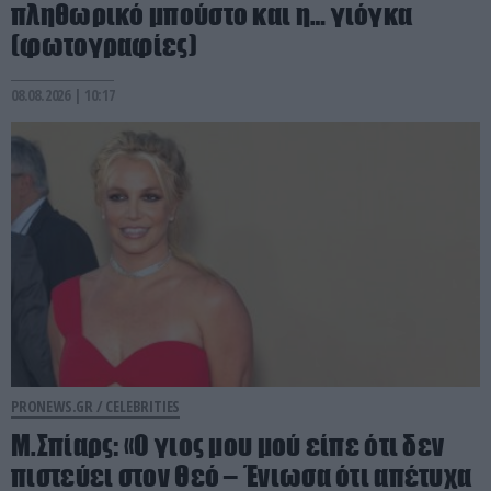
πληθωρικό μπούστο και η… γιόγκα
(φωτογραφίες)
08.08.2026 | 10:17
PRONEWS.GR /
CELEBRITIES
Μ.Σπίαρς: «Ο γιος μου μού είπε ότι δεν
πιστεύει στον Θεό – Ένιωσα ότι απέτυχα