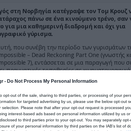
γός στη Νορβηγία κατέγραψε τον Τομ Κρουζ 
ατάραχος πάνω σε ένα κινούμενο τρένο, σαν 
ο για μια καθημερινή διαδρομή και όχι για
γραφικό γύρισμα.
υτή, που συνέβη την περίοδο των γυρισμάτων τ
Impossible – Dead Reckoning Part One (γνωστής κ
Impossible 7), εντάσσεται σε μια παραγωγή που 
ει πραγματικές τοποθεσίες σε κινηματογραφικά
r -
Do Not Process My Personal Information
r in Norway accidentally spotted Tom Cruise casual
to opt-out of the sale, sharing to third parties, or processing of your per
ng train
formation for targeted advertising by us, please use the below opt-out s
r selection. Please note that after your opt-out request is processed y
e, he was filming Mission: Impossible 7.
eing interest-based ads based on personal information utilized by us or
disclosed to third parties prior to your opt-out. You may separately opt-
 this feels like one of those random life moment
losure of your personal information by third parties on the IAB’s list of