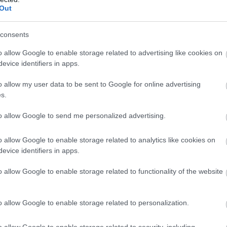
ωρία για τις πυραμίδες: Οι αρχαίοι Αιγύπτιοι ίσως
Out
οποίησαν ένα άγνωστο υδραυλικό σύστημα 4.500
ία: Συνελήφθη 31χρονος που εμπλέκεται στην εγκ
consents
ση των τσιγαράδων του «Έντικ»
o allow Google to enable storage related to advertising like cookies on
evice identifiers in apps.
Ακολουθήστε το
pronews.gr
στο Google News και μ
o allow my user data to be sent to Google for online advertising
πρώτοι όλες τις ειδήσεις
s.
to allow Google to send me personalized advertising.
ΒΗΓΙΑ
Τ.ΚΡΟΥΖ
ΤΡΕΝΟ
o allow Google to enable storage related to analytics like cookies on
evice identifiers in apps.
o allow Google to enable storage related to functionality of the website
ίτε μας ζωντανά στο
YouTube
,
Twitch
,
X
,
Teleg
o allow Google to enable storage related to personalization.
o allow Google to enable storage related to security, including