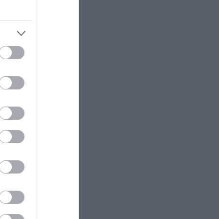
αεροδρόμιο της Νάπολης (upd)
 ετών
ληματική
ΕΝΟΠΛΕΣ ΣΥΓΚΡΟΥΣΕΙΣ
10:31
Οι Ρώσοι κτύπησαν με drones
Geran-4 και βαλλιστικούς
πυραύλους Iskander-M ουκρανικό
τρένο με στρατιωτικό εξοπλισμό
άθετε
CELEBRITIES
10:22
Η απάντηση της Τ.Αλεξανδράτου
στη Χ.Δημουλίδου: «Εάν δε γίνει
ανάκληση των όσων γράφτηκαν
θα κινηθώ νομικά»!
ram
ΕΣΩΤΕΡΙΚΗ ΑΣΦΑΛΕΙΑ
10:22
Υπόθεση Marfin: Στην Εισαγγελία
από τη ΓΑΔΑ οδηγείται η 46χρονη
– Aρνείται τις κατηγορίες