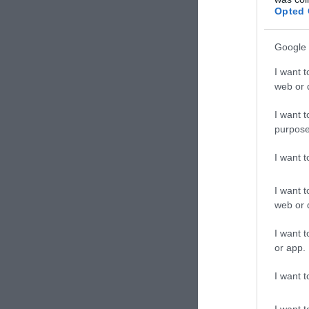
Νέα θε
Opted 
χρησιμ
Γερμαν
Google 
οργάνω
I want t
web or d
I want t
purpose
I want 
TAGS:
ΝΟΡ
I want t
web or d
I want t
Δε
or app.
I want t
I want t