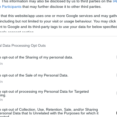
ieve without video proof.
pic.twitter.com/UijwY
. This information may also be disclosed by us to third parties on the
IA
Participants
that may further disclose it to other third parties.
(@nexta_tv)
May 17, 2026
 that this website/app uses one or more Google services and may gath
including but not limited to your visit or usage behaviour. You may click 
με την περιγραφή, ο ηθοποιός φαινόταν χαλαρός
 to Google and its third-party tags to use your data for below specifi
αμένος», κάτι που έκανε τη στιγμή να μοιάζει σ
ogle consent section.
 για όσους την έζησαν από κοντά.
l Data Processing Opt Outs
 η πρώτη φορά που ο Τομ Κρουζ γίνεται αντικείμ
εντυπωσιακών παρατηρήσεων, καθώς είναι γνωστό
o opt-out of the Sharing of my personal data.
In
 του σε ριψοκίνδυνες σκηνές και γυρίσματα σε
κές συνθήκες, συχνά χωρίς εμφανή διαχωρισμό 
o opt-out of the Sale of my Personal Data.
νότητα γύρω του.
In
to opt-out of processing my Personal Data for Targeted
ΣΗΜΕΡΑ
ing.
In
πωσιακή εμφάνιση της Κ.Γκέρμπερ που «έκλεψε» τ
o opt-out of Collection, Use, Retention, Sale, and/or Sharing
σεις: «Είναι ίδια η Σ.Κρόφορντ» (φωτο)
ersonal Data that Is Unrelated with the Purposes for which it
lected.