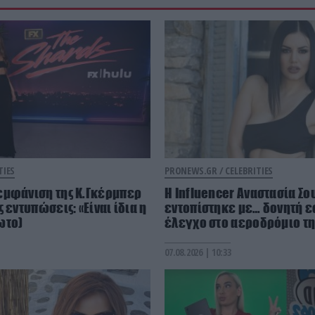
TIES
PRONEWS.GR /
CELEBRITIES
εμφάνιση της Κ.Γκέρμπερ
Η Ιnfluencer Αναστασία Σ
 εντυπώσεις: «Είναι ίδια η
εντοπίστηκε με… δονητή 
ωτο)
έλεγχο στο αεροδρόμιο τη
07.08.2026 | 10:33