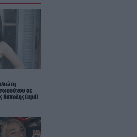
κανέναν: Aυτό είναι το λιγότερο
στοργικό ζώδιο
ΦΥΣΗ
09:57
Τα πουλιά που μπορούν να
μιμηθούν σχεδόν οποιονδήποτε
ήχο ακούσουν
ΚΟΙΝΩΝΙΑ
09:56
Ανεξέλεγκτη πορεία αστικού
λεωφορείου στο Αίγιο: Ο
52χρονος οδηγός υπέστη
ουλιώτη
καρδιακό επεισόδιο
εσωρούχου σε
ς Νάπολης (upd)
ΤΕΧΝΟΛΟΓΙΑ
09:53
Βίντεο: Ανθρωποειδές ρομπότ
εργάζεται σε ταχυδρομικό κέντρο
της Κίνας