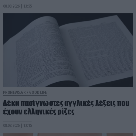
08.08.2026 | 13:55
PRONEWS.GR /
GOOD LIFE
Δέκα πασίγνωστες αγγλικές λέξεις που
έχουν ελληνικές ρίζες
08.08.2026 | 12:15