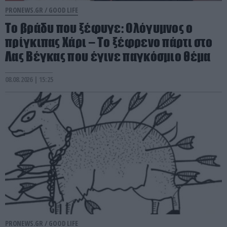
PRONEWS.GR /
GOOD LIFE
Το βράδυ που ξέφυγε: Ολόγυμνος ο
πρίγκιπας Χάρι – Το ξέφρενο πάρτι στο
Λας Βέγκας που έγινε παγκόσμιο θέμα
08.08.2026 | 15:25
PRONEWS.GR /
GOOD LIFE