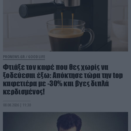
PRONEWS.GR /
GOOD LIFE
Φτιάξε τον καφέ που θες χωρίς να
ξοδεύεσαι έξω: Απόκτησε τώρα την top
καφετιέρα με -30% και βγες διπλά
κερδισμένος!
08.08.2026 | 11:30