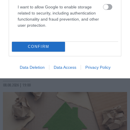
I want to allow Google to enable storage
related to security, including authentication
functionality and fraud prevention, and other
user protection.
CONFIRM
PRONEWS.GR /
GOOD LIFE
Αυτό το γνωρίζατε; – Πώς βγήκε η
Data Deletion
Data Access
Privacy Policy
φράση «ο μήνας έχει 9»;
08.08.2026 | 19:00