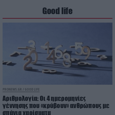
Good life
PRONEWS.GR /
GOOD LIFE
Αριθμολογία: Οι 4 ημερομηνίες
γέννησης που «κρύβουν» ανθρώπους με
σπάνια χαρίσματα