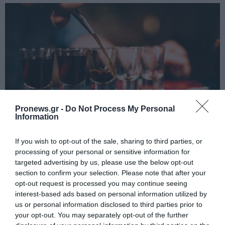
Pronews.gr -
Do Not Process My Personal
Information
PRONEWS.GR /
GOOD LIFE
If you wish to opt-out of the sale, sharing to third parties, or
Σίγουρα έχεις πιει κάποιο: Τα πιο
processing of your personal or sensitive information for
παράξενα σφηνάκια που έμειναν στην
targeted advertising by us, please use the below opt-out
section to confirm your selection. Please note that after your
ιστορία
opt-out request is processed you may continue seeing
interest-based ads based on personal information utilized by
08.08.2026 | 20:04
us or personal information disclosed to third parties prior to
your opt-out. You may separately opt-out of the further