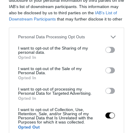
disclosure of your personal information by third parties on the
IAB’s list of downstream participants. This information may
also be disclosed by us to third parties on the
IAB’s List of
Downstream Participants
that may further disclose it to other
third parties.
Please note that this website/app uses one or more Google
Personal Data Processing Opt Outs
services and may gather and store information including but
not limited to your visit or usage behaviour. You may click to
I want to opt-out of the Sharing of my
personal data.
grant or deny consent to Google and its third-party tags to
Opted In
use your data for below specified purposes in below Google
consent section.
I want to opt-out of the Sale of my
PRONEWS.GR /
GOOD LIFE
Personal Data.
Opted In
Δεν είναι οι υπερβολικοί μύες το
«κλειδί»: Το ποσοστό λίπους που κάνει
I want to opt-out of processing my
Personal Data for Targeted Advertising.
το ανδρικό σώμα πιο ελκυστικό
Opted In
I want to opt-out of Collection, Use,
08.08.2026 | 19:34
Retention, Sale, and/or Sharing of my
Personal Data that Is Unrelated with the
Purposes for which it was collected.
Opted Out