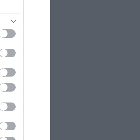
ΠΡΟΣΩΠΙΚΟ
21:17
Το ύστατο «χαίρε» στον πιλότο
του ελικοπτέρου που έχασε τη
ζωή του στην Ψάθα στο
αποτεφρωτήριο Ριτσώνας
ΚΟΣΜΟΣ
21:16
Το «θρίλερ» επιβίωσης ενός
Ρώσου πεζοναύτη – Χτύπημα από
κεραυνό, επίθεση αρκούδας και
παράλυση
γκρέιν,
υλί.
ΙΣΤΟΡΙΑ
21:15
Το βυτιοφόρο που… ανατίναξε
τα Καμένα Βούρλα το 1999!
υ ΔΕΔΔΗΕ
ΠΑΡΑΣΚΗΝΙΟ
21:10
Από τον ουρανό στα χέρια του
 γρήγορα
Βοζίνια – Με αλεξιπτωτιστή