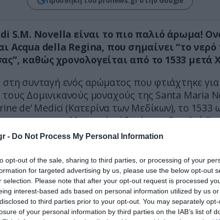
Προσθήκη του pronews.gr στην Google
 di S.M. Novella είναι το πιο παλιό άρωμα! Ο
αι Acqua della Regina, που σημαίνει “το νερό
ας”, καθώς χρονολογείται από το 1533 μετά 
ι στη συνταγή ενός αρώματος που φτιάχτηκε γι
τους Δομινικανούς μοναχούς της Santa Maria No
rine de’ Medici (Κατερίνα των Μεδίκων), το 1533
μο της με τον μελλοντικό σύζυγό της, βασιλιά Ερρ
ς, γνωστό στα ιταλικά ως Enrico di Valois.
r -
Do Not Process My Personal Information
νο τόσο για άνδρες όσο και για γυναίκες, ήταν 
to opt-out of the sale, sharing to third parties, or processing of your per
ματα στον κόσμο με βάση το αλκοόλ και οι κύρ
formation for targeted advertising by us, please use the below opt-out s
 φωτεινά, φρέσκα εσπεριδοειδή με λεβάντα, δεν
r selection. Please note that after your opt-out request is processed y
eing interest-based ads based on personal information utilized by us or
ολίτικα γλυκά βότανα».
disclosed to third parties prior to your opt-out. You may separately opt-
losure of your personal information by third parties on the IAB’s list of
τογραφία του αρώματος όπως πωλείται σήμ