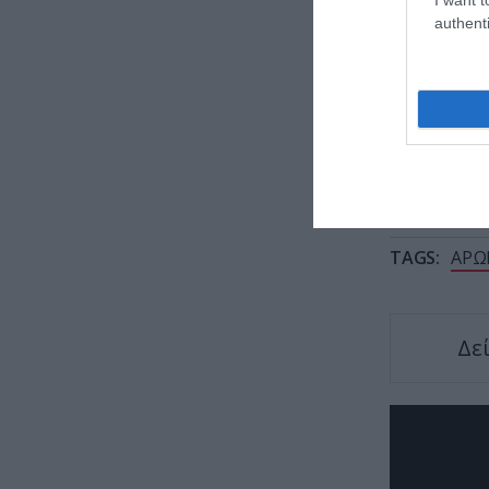
στα «ί
authenti
Νέα στ
τη φίλ
TAGS:
ΑΡΩ
Δε