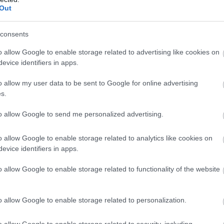
Out
consents
o allow Google to enable storage related to advertising like cookies on
evice identifiers in apps.
o allow my user data to be sent to Google for online advertising
s.
to allow Google to send me personalized advertising.
αποτελείται από εσπεριδοειδή, νερόλι, πετιτ
βανο, λεβάντα, Γαρύφαλλο, μόσχο και πατσο
o allow Google to enable storage related to analytics like cookies on
evice identifiers in apps.
ΣΗΜΕΡΑ
o allow Google to enable storage related to functionality of the website
φθησαν ο διευθυντής κι ο τεχνικός ασφαλείας το
ρτα για τη φωτιά σε υποσταθμό της ΔΕΗ
o allow Google to enable storage related to personalization.
er: Αυτή είναι η απόλυτη θεραπεία για να έρθετε
o allow Google to enable storage related to security, including