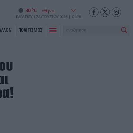
o
30
C
ΠΑΡΑΣΚΕΥΉ
7
ΑΥΓΟΎΣΤΟΥ
2026
01:18
ΑΛΛΟΝ
ΠΟΛΙΤΙΣΜΟΣ
που
αι
ρα!