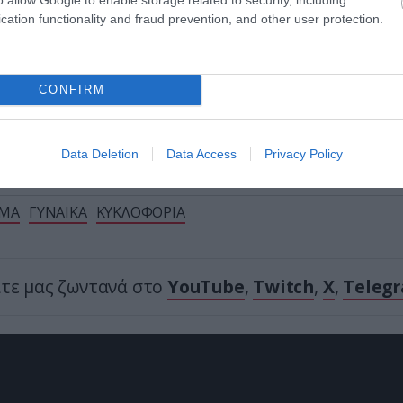
σια» σας
cation functionality and fraud prevention, and other user protection.
οιχεία για την τραγωδία στα Μάλια – Βούτηξε για 
η της και έχασε τη ζωή της
CONFIRM
Ακολουθήστε το
pronews.gr
στο Google News και μ
πρώτοι όλες τις ειδήσεις
Data Deletion
Data Access
Privacy Policy
ΜΑ
ΓΥΝΑΙΚΑ
ΚΥΚΛΟΦΟΡΙΑ
ίτε μας ζωντανά στο
YouTube
,
Twitch
,
X
,
Teleg