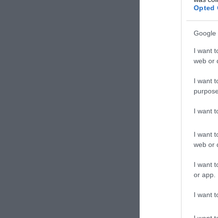
Opted 
Google 
I want t
web or d
I want t
purpose
I want 
Σήμερα, 
δεντρολί
I want t
web or d
ΕΙΔΗΣΕΙΣ 
I want t
or app.
Συνελή
στην Ά
I want t
Hangov
I want t