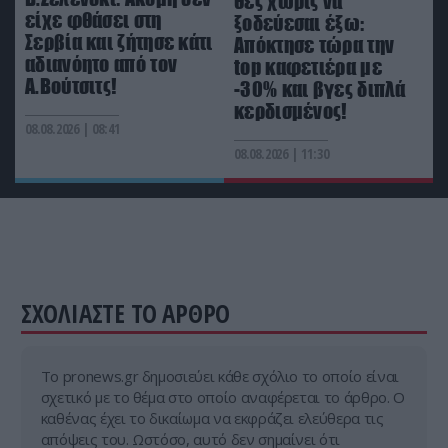
θες χωρίς να
Νοσοκομείο «Ερυθρός Σταυρός»: Ασθενής
είχε φθάσει στη
ξοδεύεσαι έξω:
επιτέθηκε και κτύπησε γιατρό
Σερβία και ζήτησε κάτι
Απόκτησε τώρα την
αδιανόητο από τον
top καφετιέρα με
Α.Βούτσιτς!
-30% και βγες διπλά
13:30
Θα πούμε το «ψωμί ψωμάκι» κυριολεκτικά: Οι
κερδισμένος!
08.08.2026 | 08:41
δύο παράγοντες που αύξησαν απότομα την τιμή
σε βασικά προϊόντα
08.08.2026 | 11:30
ΣΧΟΛΙΑΣΤΕ ΤΟ ΑΡΘΡΟ
Tο pronews.gr δημοσιεύει κάθε σχόλιο το οποίο είναι
σχετικό με το θέμα στο οποίο αναφέρεται το άρθρο. Ο
καθένας έχει το δικαίωμα να εκφράζει ελεύθερα τις
απόψεις του. Ωστόσο, αυτό δεν σημαίνει ότι