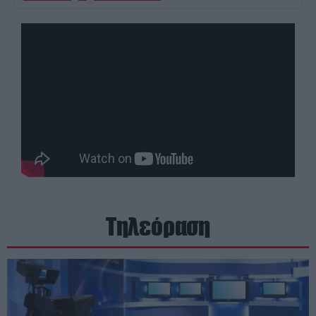
Τηλεόραση