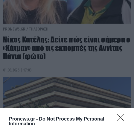
PRONEWS.GR /
ΤΗΛΕΟΡΑΣΗ
Νίκος Κατέλης: Δείτε πώς είναι σήμερα ο
«Κάτμαν» από τις εκπομπές της Αννίτας
Πάνια (φώτο)
01.08.2026 | 17:03
Pronews.gr -
Do Not Process My Personal
Information