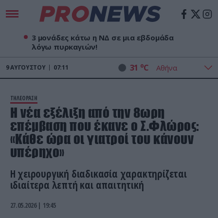
3 μονάδες κάτω η ΝΔ σε μια εβδομάδα
λόγω πυρκαγιών!
o
31
C
9
ΑΥΓΟΎΣΤΟΥ
07:11
ΤΗΛΕΟΡΑΣΗ
Η νέα εξέλιξη από την 8ωρη
επέμβαση που έκανε ο Σ.Φλώρος:
«Κάθε ώρα οι γιατροί του κάνουν
υπέρηχο»
Η χειρουργική διαδικασία χαρακτηρίζεται
ιδιαίτερα λεπτή και απαιτητική
27.05.2026 | 19:45