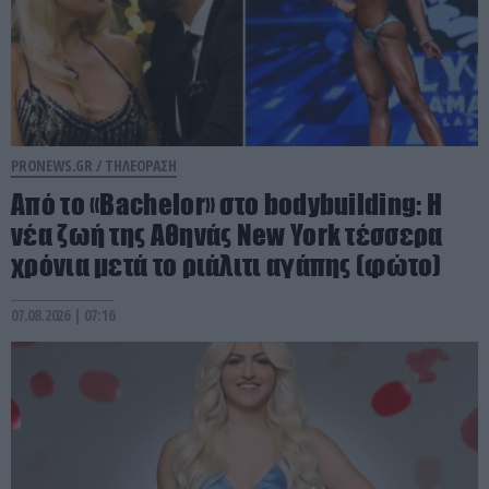
PRONEWS.GR /
ΤΗΛΕΟΡΑΣΗ
Από το «Bachelor» στο bodybuilding: Η
νέα ζωή της Αθηνάς New York τέσσερα
χρόνια μετά το ριάλιτι αγάπης (φώτο)
07.08.2026 | 07:16