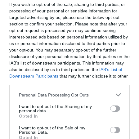
If you wish to opt-out of the sale, sharing to third parties, or
processing of your personal or sensitive information for
targeted advertising by us, please use the below opt-out
PRONEWS.GR /
ΤΗΛΕΟΡΑΣΗ
section to confirm your selection. Please note that after your
opt-out request is processed you may continue seeing
Έτσι είναι σήμερα η πολυκατοικία από τη
interest-based ads based on personal information utilized by
θρυλική σειρά «Το Ρετιρέ» (φώτο)
us or personal information disclosed to third parties prior to
your opt-out. You may separately opt-out of the further
30.07.2026 | 11:15
disclosure of your personal information by third parties on the
IAB’s list of downstream participants. This information may
also be disclosed by us to third parties on the
IAB’s List of
Downstream Participants
that may further disclose it to other
third parties.
Please note that this website/app uses one or more Google
Personal Data Processing Opt Outs
services and may gather and store information including but
not limited to your visit or usage behaviour. You may click to
I want to opt-out of the Sharing of my
personal data.
grant or deny consent to Google and its third-party tags to
Opted In
use your data for below specified purposes in below Google
consent section.
I want to opt-out of the Sale of my
Personal Data.
Opted In