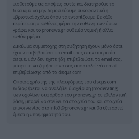
υιοθετούμε τις απόψεις αυτές και διατηρούμε το
δικαίωμα να μην δημοσιεύουμε συκοφαντικά ή
υβριστικά σχόλια όπου τα εντοπίζουμε. Σε κάθε
περίπτωση ο καθένας φέρει την ευθύνη των όσων
γράφει και το pronews.gr ουδεμία νομική ή άλλα
ευθύνη φέρει.
Δικαίωμα συμμετοχής στη συζήτηση έχουν μόνο όσοι
έχουν επιβεβαιώσει το email τους στην υπηρεσία
disqus. Εάν δεν έχετε ήδη επιβεβαιώσει το email σας,
μπορείτε να ζητήσετε να σας αποσταλεί νέο email
επιβεβαίωσης από το disqus.com
Όποιος χρήστης της πλατφόρμας του disqus.com
ενδιαφέρεται να αναλάβει διαχείριση (moderating)
των σχολίων στα άρθρα του pronews.gr σε εθελοντική
βάση, μπορεί να στείλει τα στοιχεία του και στοιχεία
επικοινωνίας στο
info3@pronews.gr
και θα εξεταστεί
άμεσα η υποψηφιότητά του.