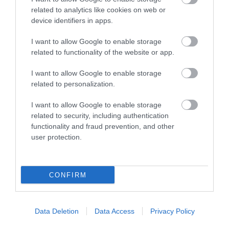
Μπεν Άφλεκ: Κέρδισε 1 εκατομμύριο
related to analytics like cookies on web or
device identifiers in apps.
δολάρια στο «Ποιος θέλει να γίνει
εκατομμυριούχος»
I want to allow Google to enable storage
related to functionality of the website or app.
30.07.2026 | 09:34
I want to allow Google to enable storage
related to personalization.
I want to allow Google to enable storage
related to security, including authentication
functionality and fraud prevention, and other
user protection.
CONFIRM
PRONEWS.GR /
ΤΗΛΕΟΡΑΣΗ
Data Deletion
Data Access
Privacy Policy
Επικό βίντεο: Όταν η Φαίη Σκορδά