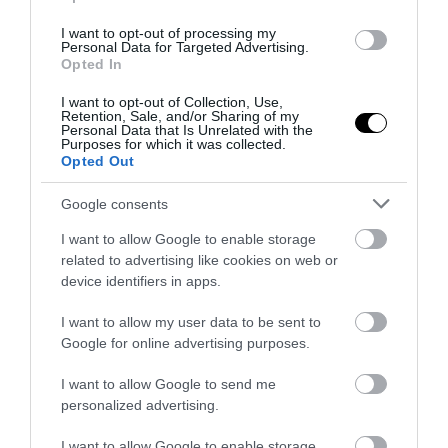
PRONEWS.GR /
ΤΗΛΕΟΡΑΣΗ
I want to opt-out of processing my
«Ναταλιιιιι»: Όταν ο Θέμης Γεωργαντάς
Personal Data for Targeted Advertising.
Opted In
μέθυσε στο πλατό της εκπομπής – Δεν
τον μάζευε κανείς!
I want to opt-out of Collection, Use,
Retention, Sale, and/or Sharing of my
Personal Data that Is Unrelated with the
Purposes for which it was collected.
30.07.2026 | 11:00
Opted Out
Google consents
I want to allow Google to enable storage
related to advertising like cookies on web or
device identifiers in apps.
I want to allow my user data to be sent to
Google for online advertising purposes.
I want to allow Google to send me
personalized advertising.
PRONEWS.GR /
ΤΗΛΕΟΡΑΣΗ
I want to allow Google to enable storage