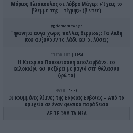
Μάριος Ηλιόπουλος σε Λόβρο Μάγερ: «Έχεις το
βλέμμα της… τίγρης» (βίντεο)
ygeiamasnews.gr
Τηγανητά αυγά χωρίς πολλές θερμίδες: Τα λάθη
που αυξάνουν το λάδι και οι λύσεις
CELEBRITIES
14:54
Η Κατερίνα Παπουτσάκη απολαμβάνει το
καλοκαίρι και ποζάρει με μαγιό στη θάλασσα
(φώτο)
ΦΥΣΗ
14:48
Οι κρυμμένες λίμνες της Βόρειας Εύβοιας – Από τα
ορυχεία σε έναν φυσικό παράδεισο
ΔΕΙΤΕ ΟΛΑ ΤΑ ΝΕΑ
GOOD LIFE
14:45
Κι όμως: Το αγαπημένο σας χρώμα δείχνει τον