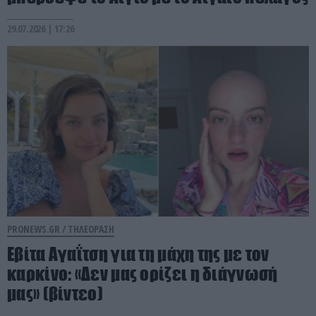
29.07.2026 | 17:26
PRONEWS.GR /
ΤΗΛΕΟΡΑΣΗ
Εβίτα Αγαΐτση για τη μάχη της με τον
καρκίνο: «Δεν μας ορίζει η διάγνωσή
μας» (βίντεο)