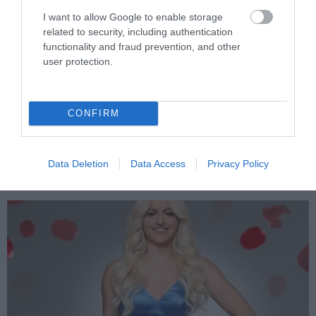
I want to allow Google to enable storage
related to security, including authentication
functionality and fraud prevention, and other
user protection.
PRONEWS.GR /
ΤΗΛΕΟΡΑΣΗ
Από το «Bachelor» στο bodybuilding: Η
CONFIRM
νέα ζωή της Αθηνάς New York τέσσερα
χρόνια μετά το ριάλιτι αγάπης (φώτο)
Data Deletion
Data Access
Privacy Policy
07.08.2026 | 07:16