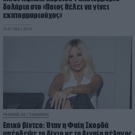
δολάρια στο «Ποιος θέλει να γίνει
εκατομμυριούχος»
30.07.2026 | 09:34
PRONEWS.GR /
ΤΗΛΕΟΡΑΣΗ
Επικό βίντεο: Όταν η Φαίη Σκορδά
μπέρδεψε το Αίγιο με το Αιγαίο πέλαγος