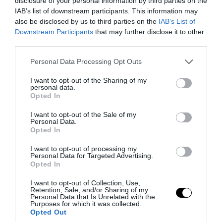
disclosure of your personal information by third parties on the
IAB’s list of downstream participants. This information may
also be disclosed by us to third parties on the
IAB’s List of
Downstream Participants
that may further disclose it to other
third parties.
Please note that this website/app uses one or more Google
Personal Data Processing Opt Outs
services and may gather and store information including but
not limited to your visit or usage behaviour. You may click to
I want to opt-out of the Sharing of my
personal data.
grant or deny consent to Google and its third-party tags to
Opted In
use your data for below specified purposes in below Google
consent section.
I want to opt-out of the Sale of my
Personal Data.
Opted In
Τηλεόραση
I want to opt-out of processing my
Personal Data for Targeted Advertising.
Opted In
I want to opt-out of Collection, Use,
Retention, Sale, and/or Sharing of my
Personal Data that Is Unrelated with the
Purposes for which it was collected.
Opted Out