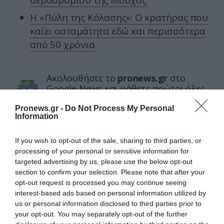
αεροδρομίου της Μόσχας
Η «Πύλη της Κόλασης»: Ο κρατήρας που
καίει ασταμάτητα εδώ και περισσότερα
από 50 χρόνια
Ακολουθήστε το
pronews.gr
στο
Google News και μάθετε πρώτοι όλες
τις ειδήσεις
Pronews.gr -
Do Not Process My Personal
Information
TAGS:
ΚΑΡΚΙΝΟΣ
ΠΑΡΟΥΣΙΑΣΤΗΣ
If you wish to opt-out of the sale, sharing to third parties, or
ΤΖΕΡΕΜΙ ΚΛΑΡΚΣΟΝ
processing of your personal or sensitive information for
targeted advertising by us, please use the below opt-out
section to confirm your selection. Please note that after your
opt-out request is processed you may continue seeing
Δείτε μας ζωντανά στο
YouTube
,
interest-based ads based on personal information utilized by
Twitch
,
X
,
Telegram
us or personal information disclosed to third parties prior to
your opt-out. You may separately opt-out of the further