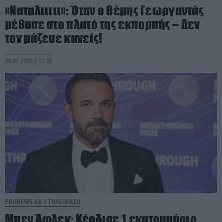
«Ναταλιιιιι»: Όταν ο Θέμης Γεωργαντάς
μέθυσε στο πλατό της εκπομπής – Δεν
τον μάζευε κανείς!
30.07.2026 | 11:00
PRONEWS.GR /
ΤΗΛΕΟΡΑΣΗ
Μπεν Άφλεκ: Κέρδισε 1 εκατομμύριο