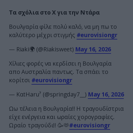
Τα σχόλια στο X για την Ντάρα
Βουλγαρία φίλε πολύ καλό, να μη πω το
καλύτερο μέχρι στιγμής
#eurovisiongr
— Riaki🌍 (@Riakisweet)
May 16, 2026
Χίλιες φορές να κερδίσει η Βουλγαρία
απο Αυστραλία παντως. Τα σπάει το
κορίτσι
#eurovisiongr
— KαtHaru⁷ (@springday7__)
May 16, 2026
Ωω τέλεια η Βουλγαρία!! Η τραγουδίστρια
είχε ενέργεια και ωραίες χορογραφίες.
Ωραίο τραγούδι!! 🥳🫶
#eurovisiongr