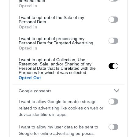
personal data.
grant or deny consent to Google and its third-party tags to
Opted In
use your data for below specified purposes in below Google
consent section.
I want to opt-out of the Sale of my
Personal Data.
Opted In
I want to opt-out of processing my
Personal Data for Targeted Advertising.
Opted In
I want to opt-out of Collection, Use,
Retention, Sale, and/or Sharing of my
PRONEWS.GR /
ΤΗΛΕΟΡΑΣΗ
Personal Data that Is Unrelated with the
Purposes for which it was collected.
Μπεν Άφλεκ: Κέρδισε 1 εκατομμύριο
Opted Out
δολάρια στο «Ποιος θέλει να γίνει
Google consents
εκατομμυριούχος»
I want to allow Google to enable storage
30.07.2026 | 09:34
related to advertising like cookies on web or
device identifiers in apps.
I want to allow my user data to be sent to
Google for online advertising purposes.