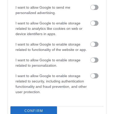
I want to allow Google to send me
personalized advertising.
I want to allow Google to enable storage
related to analytics like cookies on web or
device identifiers in apps.
I want to allow Google to enable storage
PRONEWS.GR /
ΤΗΛΕΟΡΑΣΗ
related to functionality of the website or app.
Επικό βίντεο: Όταν η Φαίη Σκορδά
I want to allow Google to enable storage
μπέρδεψε το Αίγιο με το Αιγαίο πέλαγος
related to personalization.
29.07.2026 | 17:26
I want to allow Google to enable storage
related to security, including authentication
functionality and fraud prevention, and other
user protection.
CONFIRM