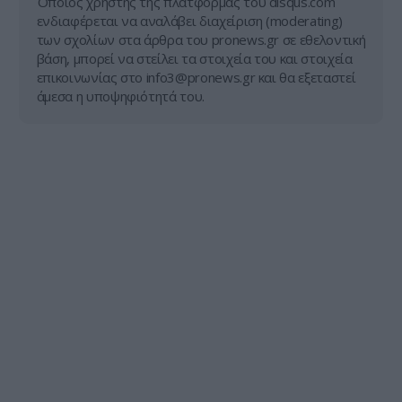
Όποιος χρήστης της πλατφόρμας του disqus.com
ενδιαφέρεται να αναλάβει διαχείριση (moderating)
των σχολίων στα άρθρα του pronews.gr σε εθελοντική
βάση, μπορεί να στείλει τα στοιχεία του και στοιχεία
επικοινωνίας στο
info3@pronews.gr
και θα εξεταστεί
άμεσα η υποψηφιότητά του.