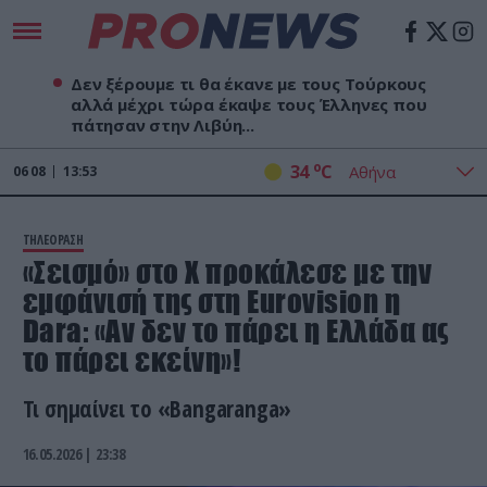
Δεν ξέρουμε τι θα έκανε με τους Τούρκους
αλλά μέχρι τώρα έκαψε τους Έλληνες που
πάτησαν στην Λιβύη...
o
34
C
06
08
13:53
ΤΗΛΕΟΡΑΣΗ
«Σεισμό» στο Χ προκάλεσε με την
εμφάνισή της στη Eurovision η
Dara: «Αν δεν το πάρει η Ελλάδα ας
το πάρει εκείνη»!
Τι σημαίνει το «Bangaranga»
16.05.2026 | 23:38