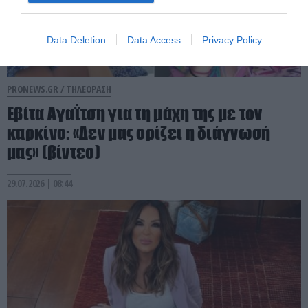
Data Deletion
Data Access
Privacy Policy
PRONEWS.GR /
ΤΗΛΕΟΡΑΣΗ
Εβίτα Αγαΐτση για τη μάχη της με τον
καρκίνο: «Δεν μας ορίζει η διάγνωσή
μας» (βίντεο)
29.07.2026 | 08:44