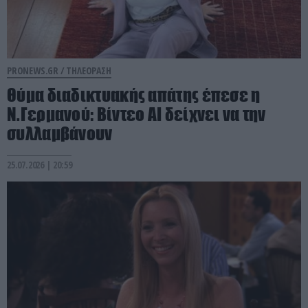
PRONEWS.GR /
ΤΗΛΕΟΡΑΣΗ
Θύμα διαδικτυακής απάτης έπεσε η
Ν.Γερμανού: Bίντεο ΑΙ δείχνει να την
συλλαμβάνουν
25.07.2026 | 20:59