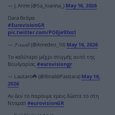
— J. Anne (@Sa_Ioanna_)
May 16, 2026
Dara θεάρα
#EurovisionGR
pic.twitter.com/POEje93ozl
— 𝓕𝓻𝓲𝔁𝓸𝓢 (@Amedeo_10)
May 16, 2026
Το καλύτερο μέχρι στιγμής αυτό της
Βουλγαρίας
#eurovisiongr
— Lautaro☘️ (@RinaldiPaixtara)
May 16,
2026
Αν δεν το παρουμε εμεις δώστε το στη
Νταρα!!
#eurovisionGR