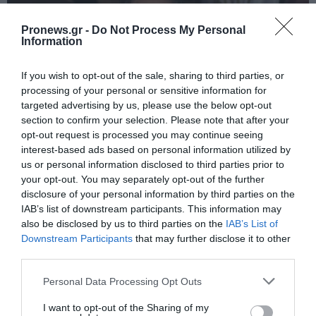
Pronews.gr -
Do Not Process My Personal
Information
If you wish to opt-out of the sale, sharing to third parties, or
processing of your personal or sensitive information for
targeted advertising by us, please use the below opt-out
section to confirm your selection. Please note that after your
opt-out request is processed you may continue seeing
interest-based ads based on personal information utilized by
us or personal information disclosed to third parties prior to
PRONEWS.GR /
ΤΗΛΕΟΡΑΣΗ
your opt-out. You may separately opt-out of the further
«Ναταλιιιιι»: Όταν ο Θέμης Γεωργαντάς
disclosure of your personal information by third parties on the
μέθυσε στο πλατό της εκπομπής – Δεν
IAB’s list of downstream participants. This information may
also be disclosed by us to third parties on the
IAB’s List of
τον μάζευε κανείς!
Downstream Participants
that may further disclose it to other
third parties.
30.07.2026 | 11:00
Please note that this website/app uses one or more Google
Personal Data Processing Opt Outs
services and may gather and store information including but
not limited to your visit or usage behaviour. You may click to
I want to opt-out of the Sharing of my