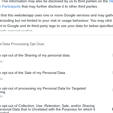
των, τα επιστημονικά δεδομένα δεν δείχνουν π
. This information may also be disclosed by us to third parties on the
IA
Participants
that may further disclose it to other third parties.
κά μετά από θεραπεία με αντιβιοτικά. Σε ορισμέν
, μάλιστα, μελέτες έχουν δείξει ότι η αποκατάσ
 that this website/app uses one or more Google services and may gath
including but not limited to your visit or usage behaviour. You may click 
ροβιώματος μπορεί να καθυστερεί όταν λαμβάν
 to Google and its third-party tags to use your data for below specifi
.
ogle consent section.
η κατανάλωση τροφίμων που έχουν υποστεί φυσι
l Data Processing Opt Outs
 σχετίζεται με θετικές επιδράσεις στην υγεία το
ως αυτή του Πανεπιστημίου Στάνφορντ, έχουν σ
o opt-out of the Sharing of my personal data.
ή κατανάλωσή τους με αυξημένη μικροβιακή ποι
In
ους δείκτες φλεγμονής.
o opt-out of the Sale of my Personal Data.
η Πασρίτσα δίνει ιδιαίτερη έμφαση στις φυτικές 
In
ελούν βασική πηγή «τροφής» για τα ωφέλιμα βα
to opt-out of processing my Personal Data for Targeted
κατανάλωση φρούτων, λαχανικών, οσπρίων, δημ
ing.
In
ης και ξηρών καρπών συμβάλλει στη διατήρηση 
νου και ανθεκτικού μικροβιώματος.
o opt-out of Collection, Use, Retention, Sale, and/or Sharing
ersonal Data that Is Unrelated with the Purposes for which it
lected.