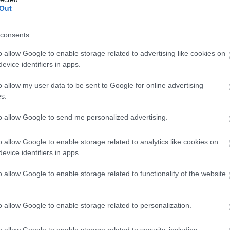
την ίδια, ο συνδυασμός φυσικά ζυμωμένων τροφ
Out
υτικής διατροφής αποτελεί την πιο αποτελεσμα
για την ενίσχυση της εντερικής υγείας, με το ελ
consents
ι το κίμτσι να ξεχωρίζουν ως εύκολες και καθημε
o allow Google to enable storage related to advertising like cookies on
evice identifiers in apps.
ΜΕΡΑ
o allow my user data to be sent to Google for online advertising
s.
η Νέα Αγχίαλο: 66χρονος αυνανιζόταν με 13χρονη
to allow Google to send me personalized advertising.
ς έγινε αντιληπτός
ν βρετανικών Αρχών άφησε 40χρονο ημιτυφλό ελ
o allow Google to enable storage related to analytics like cookies on
αι να σκοτώσει δύο ιερόδουλες
evice identifiers in apps.
 η Ελίζαμπεθ Χάρλεϊ: Ποζάρει με μαγιό και εντυπω
o allow Google to enable storage related to functionality of the website
ωτο)
o allow Google to enable storage related to personalization.
κολουθήστε το
pronews.gr
στο Google News και μάθ
o allow Google to enable storage related to security, including