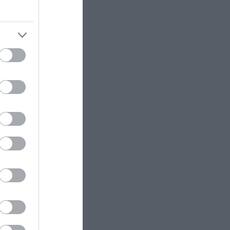
ών και
ΠΕΡΙΒΑΛΛΟΝ
22:34
τική
Συγκινητικό βίντεο: Σκυλίτσα
ληνικό
ενημερώνει την κωφή αδελφή της
ρινές
ότι είναι έτοιμο το φαγητό της
ΔΙΕΘΝΗΣ ΠΟΛΙΤΙΚΗ
22:23
ΗΠΑ: Η Γερουσία ενέκρινε νέο
πακέτο κυρώσεων κατά της
Ρωσίας
 γειτόνισσά
ΚΟΣΜΟΣ
22:21
εύθερο να
Κλιφ Λάιονς Ντόμπι: Δραπέτευσε
ο καταδικασμένος παιδοβιαστής
σιάζει στα
στη Σκωτία – Οι οδηγίες των
Αρχών προς τους πολίτες
ΚΑΙΡΟΣ
22:14
ετε πρώτοι
Όχι δεν είναι Al: Κεραυνός