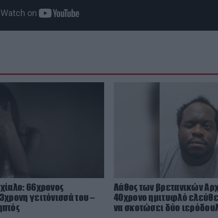
γχίαλο: 66χρονος
Λάθος των βρετανικών Α
13χρονη γειτόνισσά του –
40χρονο ημιτυφλό ελεύθερ
ηπτός
να σκοτώσει δύο ιερόδου