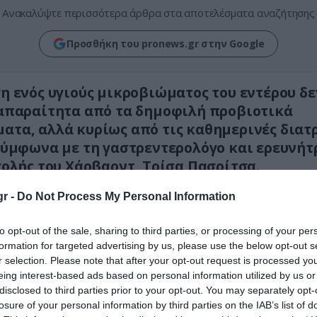
Ανακαλύψτε περισσότερα άρθρα στα αποτελέσματα αναζήτησης
Προσθήκη του pronews.gr στην Google
η ενός υγιούς μικροβιώματος του εντέρου δε
απαραίτητα από τα δημοφιλή προβιοτικά
τα, αλλά κυρίως από τις καθημερινές διατ
σύμφωνα με τη γαστρεντερολόγο και ερευνήτ
χολής του Χάρβαρντ, Τρίσα Πασρίτσα.
αίνει, τρόφιμα φυσικής ζύμωσης όπως το ελλην
r -
Do Not Process My Personal Information
ι το κορεατικό κίμτσι μπορούν να συμβάλουν ου
to opt-out of the sale, sharing to third parties, or processing of your per
η της μικροβιακής ισορροπίας του εντέρου, π
formation for targeted advertising by us, please use the below opt-out s
μικροοργανισμούς που ενισχύουν την ποικιλομο
r selection. Please note that after your opt-out request is processed y
τος.
eing interest-based ads based on personal information utilized by us or
disclosed to third parties prior to your opt-out. You may separately opt-
ονίζει ότι, παρά τη μεγάλη διάδοση των προβιοτ
losure of your personal information by third parties on the IAB’s list of