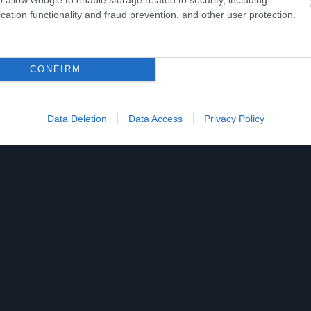
ες τις ειδήσεις
cation functionality and fraud prevention, and other user protection.
ίτε μας ζωντανά στο
YouTube
,
Twitch
,
X
,
Teleg
CONFIRM
Data Deletion
Data Access
Privacy Policy