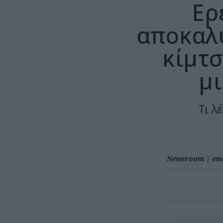
Ερ
αποκαλύ
κίμτσ
μ
Τι λ
Newsroom
|
em