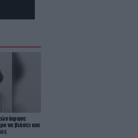
άτομα
ΕΣΩΤΕΡΙΚΗ ΑΣΦΑΛΕΙΑ
21:55
Σκιάθος: Φυλάκιση 15 μηνών στη
Βρετανίδα που μέθυσε με την
ανήλικη κόρη της και προκάλεσε
επεισόδιο – Τι υποστήριξε
ΕΣΩΤΕΡΙΚΗ ΑΣΦΑΛΕΙΑ
21:55
Αναστάτωση στο νοσοκομείο του
Πύργου: Φίδι έκανε αισθητή την
παρουσία του στα επείγοντα
(φωτογραφίες)
ΔΙΕΘΝΗΣ ΑΣΦΑΛΕΙΑ
21:46
Ρωσική επίθεση προκάλεσε
σοβαρές ζημιές στο γήπεδο της
ρχών άφησε
Τσερνομόρετς (βίντεο)
ο να βιάσει και
λες