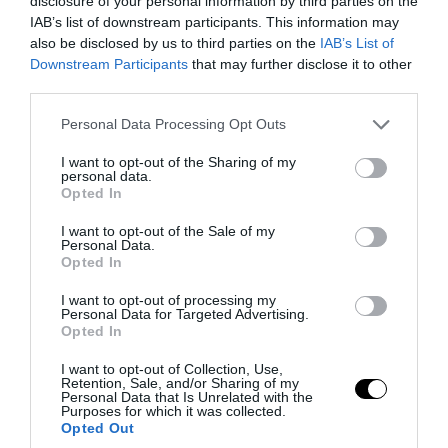
disclosure of your personal information by third parties on the
01.08.2026 | 14:47
IAB’s list of downstream participants. This information may
also be disclosed by us to third parties on the
IAB’s List of
Downstream Participants
that may further disclose it to other
third parties.
Please note that this website/app uses one or more Google
Personal Data Processing Opt Outs
services and may gather and store information including but
not limited to your visit or usage behaviour. You may click to
I want to opt-out of the Sharing of my
personal data.
grant or deny consent to Google and its third-party tags to
Opted In
use your data for below specified purposes in below Google
consent section.
I want to opt-out of the Sale of my
Personal Data.
Opted In
I want to opt-out of processing my
PRONEWS.GR /
ΔΙΕΘΝΗΣ ΟΙΚΟΝΟΜΙΑ
Personal Data for Targeted Advertising.
Ρώσοι επιστήμονες ανακάλυψαν νέο
Opted In
ορυκτό με αξία μεγαλύτερη από τον
I want to opt-out of Collection, Use,
Retention, Sale, and/or Sharing of my
χρυσό!
Personal Data that Is Unrelated with the
Purposes for which it was collected.
Opted Out
01.08.2026 | 11:49