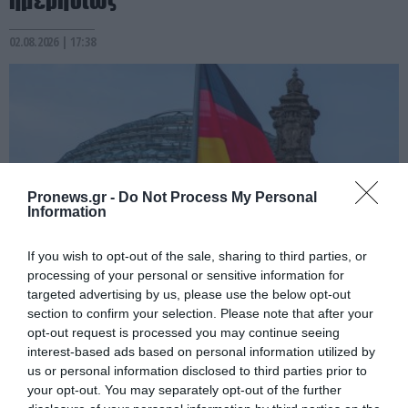
02.08.2026 | 17:38
Pronews.gr -
Do Not Process My Personal
Information
If you wish to opt-out of the sale, sharing to third parties, or
processing of your personal or sensitive information for
targeted advertising by us, please use the below opt-out
PRONEWS.GR /
ΟΙΚΟΝΟΜΙΑ
section to confirm your selection. Please note that after your
Σε επίπεδα ρεκόρ το δημόσιο χρέος της
opt-out request is processed you may continue seeing
Γερμανίας: Η οικονομική «ναυαρχίδα» της
interest-based ads based on personal information utilized by
us or personal information disclosed to third parties prior to
ΕΕ έφτασε τα 151 δισ. ευρώ το 2025!
your opt-out. You may separately opt-out of the further