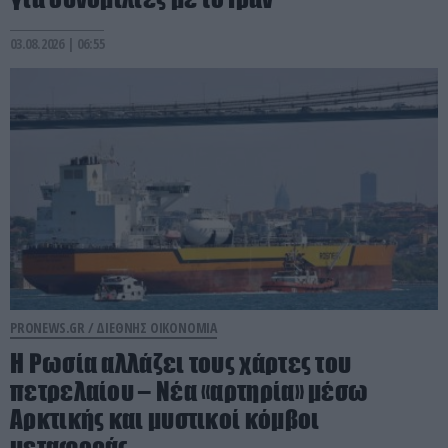
03.08.2026 | 06:55
PRONEWS.GR /
ΔΙΕΘΝΗΣ ΟΙΚΟΝΟΜΙΑ
Η Ρωσία αλλάζει τους χάρτες του
πετρελαίου – Νέα «αρτηρία» μέσω
Αρκτικής και μυστικοί κόμβοι
μεταφοράς