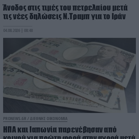
Άνοδος στις τιμές του πετρελαίου μετά
τις νέες δηλώσεις Ν.Τραμπ για το Ιράν
04.08.2026 | 08:48
PRONEWS.GR /
ΔΙΕΘΝΗΣ ΟΙΚΟΝΟΜΙΑ
ΗΠΑ και Ιαπωνία παρενέβησαν από
κοινού για πρώτη φορά στην αγορά μετά