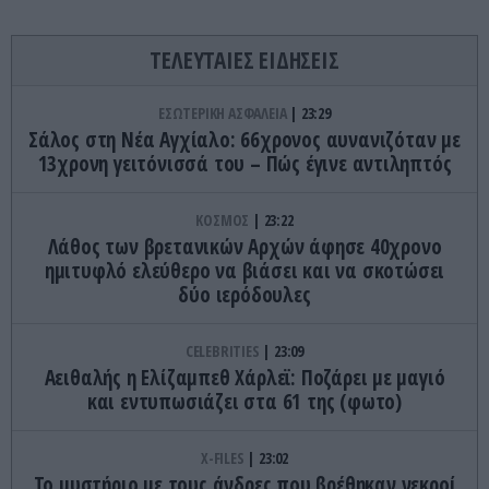
ΤΕΛΕΥΤΑΙΕΣ ΕΙΔΗΣΕΙΣ
ΕΣΩΤΕΡΙΚΗ ΑΣΦΑΛΕΙΑ
23:29
Σάλος στη Νέα Αγχίαλο: 66χρονος αυνανιζόταν με
13χρονη γειτόνισσά του – Πώς έγινε αντιληπτός
ΚΟΣΜΟΣ
23:22
Λάθος των βρετανικών Αρχών άφησε 40χρονο
ημιτυφλό ελεύθερο να βιάσει και να σκοτώσει
δύο ιερόδουλες
CELEBRITIES
23:09
Αειθαλής η Ελίζαμπεθ Χάρλεϊ: Ποζάρει με μαγιό
και εντυπωσιάζει στα 61 της (φωτο)
X-FILES
23:02
Το μυστήριο με τους άνδρες που βρέθηκαν νεκροί