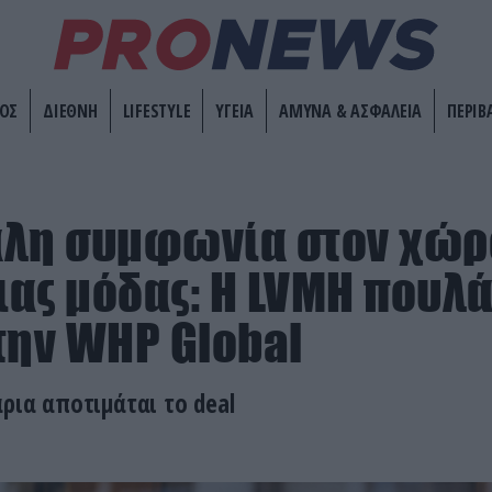
ΟΣ
ΔΙΕΘΝΗ
LIFESTYLE
ΥΓΕΙΑ
ΑΜΥΝΑ & ΑΣΦΑΛΕΙΑ
ΠΕΡΙΒ
λη συμφωνία στον χώρ
ας μόδας: Η LVMH πουλά
την WHP Global
άρια αποτιμάται το deal