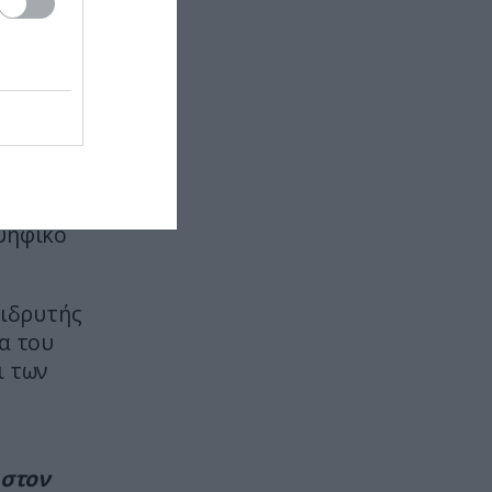
Αυτοί είναι οι κωδικοί που
 2026.
προσπαθούν να «σπάσουν» οι
επιστήμονες εδώ και δεκαετίες
ΙΣΤΟΡΙΑ
22:30
αστή Marc
Η «χαμένη εποχή» των γλωσσών:
Duffy.
Όταν η ανθρωπότητα μιλούσε
έως και 75.000 διαφορετικές
γλώσσες
οψηφικό
ΠΟΛΙΤΙΚΗ ΠΡΟΣΤΑΣΙΑ
22:30
Σύγκρουση ελικοπτέρων στην
 ιδρυτής
Ψάθα: Οι καταθέσεις του
α του
Βρετανού χειριστή και του
ι των
Έλληνα πιλότου από το δεύτερο
μέσο
ΙΣΤΟΡΙΑ
22:15
 στον
Οι απατεώνες που κατάφεραν να