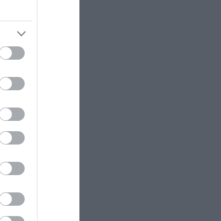
παραμένουν μέχρι σήμερα άλυτα
μυστήρια
άμεσα στη
ΕΣΩΤΕΡΙΚΗ ΑΣΦΑΛΕΙΑ
22:57
luxury
Φωτιά τώρα πάνω από το
νται
αρχαίο θέατρο Δημητριάδος
 και
ΕΣΩΤΕΡΙΚΗ ΑΣΦΑΛΕΙΑ
22:52
Ρίο: Χτύπησαν 18χρονο με
κατσαβίδι 13 φορές και πήγαν να
τον πετάξουν στη θάλασσα!
η
ναλωτικής
 τουρισμό
ΚΟΙΝΩΝΙΑ
22:49
Σε Γερμανό τουρίστα που είχε
χαθεί με άλλους επτά ανήκει η
σορός που εντοπίστηκε στην
Σύμη
α του
ΙΣΤΟΡΙΑ
22:45
τοχή της