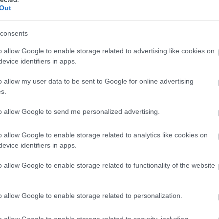
Out
LVMH αποχωρεί από το Marc Jacobs
γή βάζει τέλος σε μια σχέση σχεδόν 30 ετών αν
consents
το Marc Jacobs, σε μια περίοδο όπου οι μεγάλοι 
o allow Google to enable storage related to advertising like cookies on
παναξιολογούν τα χαρτοφυλάκιά τους και στρέφο
evice identifiers in apps.
ερο σε brands με υψηλότερα περιθώρια κέρδους
o allow my user data to be sent to Google for online advertising
ρη παγκόσμια δυναμική.
s.
έρχεται σε μια περίοδο κατά την οποία η αγορά
to allow Google to send me personalized advertising.
ας εξακολουθεί να αντιμετωπίζει πιέσεις από τ
ική αβεβαιότητα και την επιβράδυνση της κατα
o allow Google to enable storage related to analytics like cookies on
με τη Μέση Ανατολή να επηρεάζει ιδιαίτερα τον
evice identifiers in apps.
γορές luxury προϊόντων στην Ευρώπη.
o allow Google to enable storage related to functionality of the website
ις επηρέασαν αρνητικά τις πωλήσεις της LVMH,
ας περίπου μία ποσοστιαία μονάδα από τα έσοδ
o allow Google to enable storage related to personalization.
υ τριμήνου, αντισταθμίζοντας τη βελτίωση που
κε στην Κίνα και τις Ηνωμένες Πολιτείες. Η με
o allow Google to enable storage related to security, including