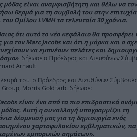
ς μόδας είναι αναμφισβήτητη και θέλω να το
ήσω θερμά για τη συμβολή του στην επιτυχία
ι του Ομίλου LVMH τα τελευταία 30 χρόνια.
βαιος ότι αυτό το νέο κεφάλαιο θα προσφέρει 
 για τον Marc Jacobs και ότι η μάρκα και ο σχ
υνεχίσουν να εμπνέουν πελάτες και δημιουργ
κόσμο»
, δήλωσε ο Πρόεδρος και Διευθύνων Σύμβ
nard Arnault.
λευρά του, ο Πρόεδρος και Διευθύνων Σύμβουλο
el Group, Morris Goldfarb, δήλωσε:
Jacobs είναι ένα από τα πιο επιδραστικά ονόμ
 μόδας. Αυτή η συναλλαγή υπογραμμίζει τη
νια δέσμευσή μας για τη δημιουργία ενός
ποιημένου χαρτοφυλακίου εμβληματικών, πα
ισμένων εμπορικών σημάτων».