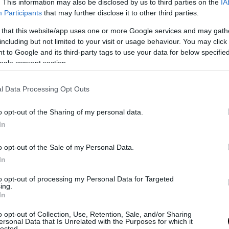
. This information may also be disclosed by us to third parties on the
IA
ία και το νέο σχήμα
Participants
that may further disclose it to other third parties.
 that this website/app uses one or more Google services and may gath
pparel Group, ιδιοκτήτρια της Karl Lagerfeld και 
including but not limited to your visit or usage behaviour. You may click 
εί με την WHP Global στην ιδιοκτησία της μάρκ
 to Google and its third-party tags to use your data for below specifi
ogle consent section.
ιο της συμφωνίας, οι WHP Global και G-III Appar
l Data Processing Opt Outs
ργήσουν κοινοπραξία 50/50 για την κατοχή της
ής ιδιοκτησίας του Marc Jacobs. Η G-III θα αναλ
o opt-out of the Sharing of my personal data.
η του brand σε παγκόσμιο επίπεδο, ενώ η WHP 
In
ι τη στρατηγική αδειοδότησης.
o opt-out of the Sale of my Personal Data.
In
μικοί όροι της συμφωνίας δεν έχουν δημοσιοποι
α της συναλλαγής εκτιμάται ότι κυμαίνεται μεταξ
to opt-out of processing my Personal Data for Targeted
ing.
αρίων (726 εκατ. ευρώ) και 1 δισ. δολαρίων (854 ε
In
μφωνα με τη Wall Street Journal. Η συμφωνία ανα
εί πριν από το τέλος του έτους.
o opt-out of Collection, Use, Retention, Sale, and/or Sharing
ersonal Data that Is Unrelated with the Purposes for which it
lected.