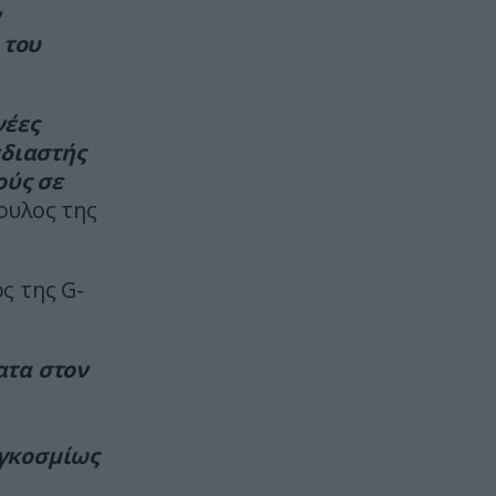
«πουλήσουν» μνημεία που δεν
ν
τους ανήκαν – Η ιστορία της
 του
πώλησης του Πύργου του Άιφελ
ΔΙΕΘΝΗΣ ΑΣΦΑΛΕΙΑ
22:15
νέες
Τρόμος στη βόρεια Καρολίνα μετά
εδιαστής
από ένοπλη επίθεση σε κατοικία:
ούς σε
Νεκρά τρία μέλη οικογένειας – 4
ουλος της
οι τραυματίες (upd)
ΕΝΟΠΛΕΣ ΣΥΓΚΡΟΥΣΕΙΣ
22:12
ς της G-
Θορυβήθηκαν οι Ουκρανοί με τις
δηλώσεις Ρώσου υποπτέραρχου:
«S-400 κατέρριψαν 10 MiG-29 σε
ατα στον
μόλις μια μέρα!»
ΤΕΧΝΟΛΟΓΙΑ
22:05
γκοσμίως
Στην κορυφή του κλάδου
Τεχνητής Νοημοσύνης της Google