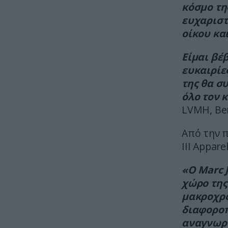
κόσμο τη
ευχαριστ
οίκου κα
Είμαι βέ
ευκαιρίες
της θα σ
όλο τον 
LVMH, Ber
Από την π
III Appar
«Ο Marc 
χώρο της
μακροχρό
διαφορο
αναγνωρ