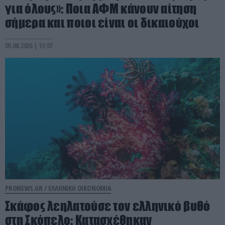
για όλους»: Ποια ΑΦΜ κάνουν αίτηση
σήμερα και ποιοι είναι οι δικαιούχοι
05.08.2026 | 13:07
PRONEWS.GR /
ΕΛΛΗΝΙΚΗ ΟΙΚΟΝΟΜΙΑ
Σκάφος λεηλατούσε τον ελληνικό βυθό
στη Σκόπελο: Κατασχέθηκαν