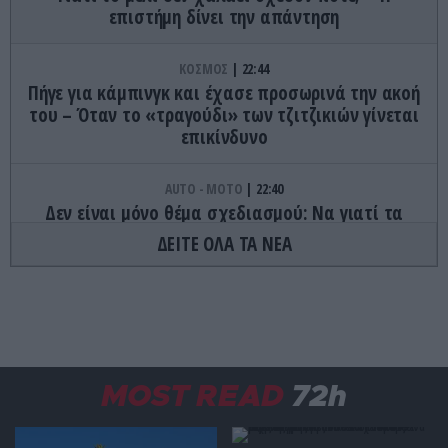
επιστήμη δίνει την απάντηση
ΚΟΣΜΟΣ
22:44
Πήγε για κάμπινγκ και έχασε προσωρινά την ακοή
του – Όταν το «τραγούδι» των τζιτζικιών γίνεται
επικίνδυνο
AUTO - MOTO
22:40
Δεν είναι μόνο θέμα σχεδιασμού: Να γιατί τα
πίσω φώτα των αυτοκινήτων έχουν κόκκινο
ΔΕΙΤΕ ΟΛΑ ΤΑ ΝΕΑ
χρώμα
ΦΑΓΗΤΟ
22:32
Τα γλυκά της Τήνου που κρύβουν ιστορίες αιώνων
και κρατούν ζωντανή την παράδοση
MOST READ
72h
ΔΙΑΤΡΟΦΗ
22:27
Το φρούτο που μπορεί να «ξεγελάσει» τη γλώσσα