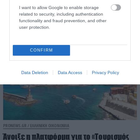
e-ΕΦΚΑ: Πότε θα καταβληθεί το
I want to allow Google to enable storage
Αδειοδωρόσημο Αυγούστου στους
related to security, including authentication
οικοδόμους
functionality and fraud prevention, and other
user protection.
05.08.2026 | 13:16
CONFIRM
Data Deletion
Data Access
Privacy Policy
PRONEWS.GR /
ΕΛΛΗΝΙΚΗ ΟΙΚΟΝΟΜΙΑ
Άνοιξε η πλατφόρμα για το «Τουρισμός