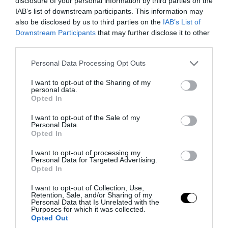
disclosure of your personal information by third parties on the
IAB’s list of downstream participants. This information may
PRONEWS.GR /
ΕΛΛΗΝΙΚΗ ΟΙΚΟΝΟΜΙΑ
also be disclosed by us to third parties on the
IAB’s List of
Downstream Participants
that may further disclose it to other
Το αδιέξοδο στην Οικονομία: Οι
third parties.
εξαγωγές και ο τουρισμός… αυξάνουν το
Please note that this website/app uses one or more Google
έλλειμμα γιατί εκτοξεύουν τις
Personal Data Processing Opt Outs
services and may gather and store information including but
εισαγωγές!
not limited to your visit or usage behaviour. You may click to
I want to opt-out of the Sharing of my
personal data.
grant or deny consent to Google and its third-party tags to
Opted In
05.08.2026 | 19:04
use your data for below specified purposes in below Google
consent section.
I want to opt-out of the Sale of my
Personal Data.
Opted In
I want to opt-out of processing my
Personal Data for Targeted Advertising.
Opted In
I want to opt-out of Collection, Use,
Retention, Sale, and/or Sharing of my
Personal Data that Is Unrelated with the
Purposes for which it was collected.
Opted Out