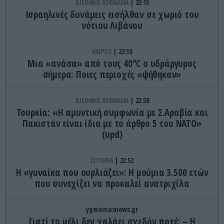
ΔΙΕΘΝΗΣ ΑΣΦΑΛΕΙΑ
23:15
Ισραηλινές δυνάμεις εισήλθαν σε χωριό του
νότιου Λιβάνου
ΚΑΙΡΟΣ
23:10
Μια «ανάσα» από τους 40°C ο υδράργυρος
σήμερα: Ποιες περιοχές «ψήθηκαν»
ΔΙΕΘΝΗΣ ΑΣΦΑΛΕΙΑ
22:58
Τουρκία: «Η αμυντική συμφωνία με Σ.Αραβία και
Πακιστάν είναι ίδια με το άρθρο 5 του ΝΑΤΟ»
(upd)
ΙΣΤΟΡΙΑ
22:52
Η «γυναίκα που ουρλιάζει»: Η μούμια 3.500 ετών
που συνεχίζει να προκαλεί ανατριχίλα
ygeiamasnews.gr
Γιατί το μέλι δεν χαλάει σχεδόν ποτέ; – Η