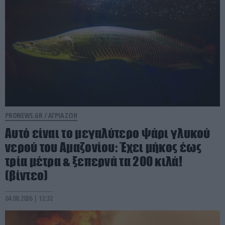
PRONEWS.GR /
ΑΓΡΙΑ ΖΩΗ
Αυτό είναι το μεγαλύτερο ψάρι γλυκού
νερού του Αμαζονίου: Έχει μήκος έως
τρία μέτρα & ξεπερνά τα 200 κιλά!
(βίντεο)
04.08.2026 | 12:32