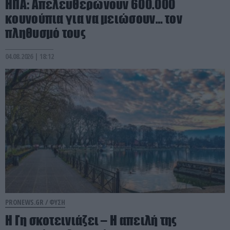
ΗΠΑ: Απελευθερώνουν 600.000
κουνούπια για να μειώσουν… τον
πληθυσμό τους
04.08.2026 | 18:12
PRONEWS.GR /
ΦΥΣΗ
Η Γη σκοτεινιάζει – Η απειλή της