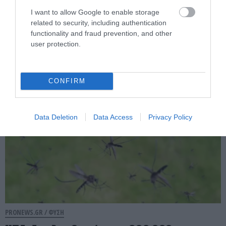
PRONEWS.GR /
ΦΥΣΗ
I want to allow Google to enable storage
Γιατί η Μεσόγειος έχει τόσο
related to security, including authentication
διαφορετικό χρώμα από άλλες
functionality and fraud prevention, and other
θάλασσες;
user protection.
04.08.2026 | 21:31
CONFIRM
Data Deletion
Data Access
Privacy Policy
PRONEWS.GR /
ΦΥΣΗ