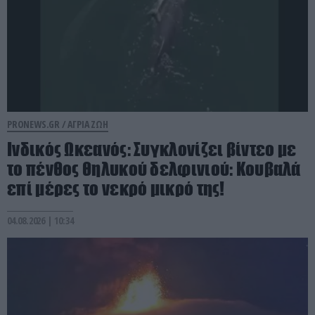
PRONEWS.GR /
ΑΓΡΙΑ ΖΩΗ
Ινδικός Ωκεανός: Συγκλονίζει βίντεο με
το πένθος θηλυκού δελφινιού: Κουβαλά
επί μέρες το νεκρό μικρό της!
04.08.2026 | 10:34