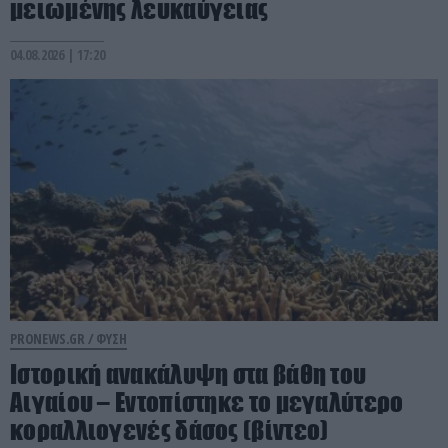
μειωμένης λευκαύγειας
04.08.2026 | 17:20
PRONEWS.GR /
ΦΥΣΗ
Ιστορική ανακάλυψη στα βάθη του
Αιγαίου – Εντοπίστηκε το μεγαλύτερο
κοραλλιογενές δάσος (βίντεο)