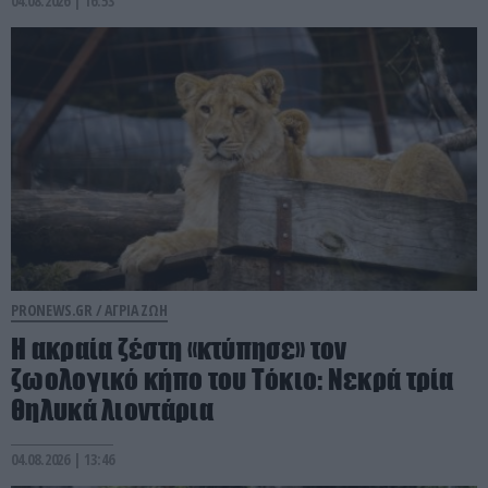
04.08.2026 | 16:53
PRONEWS.GR /
ΑΓΡΙΑ ΖΩΗ
Η ακραία ζέστη «κτύπησε» τον
ζωολογικό κήπο του Τόκιο: Νεκρά τρία
θηλυκά λιοντάρια
04.08.2026 | 13:46