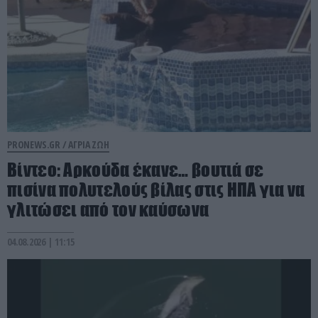
PRONEWS.GR /
ΑΓΡΙΑ ΖΩΗ
Βίντεο: Αρκούδα έκανε… βουτιά σε
πισίνα πολυτελούς βίλας στις ΗΠΑ για να
γλιτώσει από τον καύσωνα
04.08.2026 | 11:15