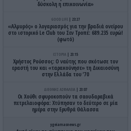
δύσκολη η επικοινωνία»
GOOD LIFE
23:27
«Αλμυρός» ο λογαριασμός για την βραδιά ονείρου
στο ιστορικό Le Club του Σεν Τροπέ: 689.235 ευρώ!
(φωτό)
ΙΣΤΟΡΙΑ
23:15
Χρήστος Ρούσσος: Ο ναύτης που σκότωσε τον
εραστή του και «ταρακούνησε» τη Δικαιοσύνη
στην Ελλάδα του ’70
ΔΙΕΘΝΗΣ ΑΣΦΑΛΕΙΑ
23:07
Οι Χούθι σφυροκοπούν τα σαουδαραβικά
πετρελαιοφόρα: Χτύπησαν το δεύτερο σε μία
ημέρα στην Ερυθρά Θάλασσα
ygeiamasnews.gr