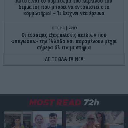
Αυτό είναι το σύμπτωμα του καρκίνου του
δέρματος που μπορεί να εντοπιστεί στο
κομμωτήριο! – Τι δείχνει νέα έρευνα
ΙΣΤΟΡΙΑ
23:00
Οι τέσσερις εξαφανίσεις παιδιών που
«πάγωσαν» την Ελλάδα και παραμένουν μέχρι
σήμερα άλυτα μυστήρια
ΔΕΙΤΕ ΟΛΑ ΤΑ ΝΕΑ
ΕΣΩΤΕΡΙΚΗ ΑΣΦΑΛΕΙΑ
22:57
Φωτιά τώρα πάνω από το αρχαίο θέατρο
Δημητριάδος
ΕΣΩΤΕΡΙΚΗ ΑΣΦΑΛΕΙΑ
22:52
Ρίο: Χτύπησαν 18χρονο με κατσαβίδι 13 φορές και
MOST READ
72h
πήγαν να τον πετάξουν στη θάλασσα!
ΚΟΙΝΩΝΙΑ
22:49
Σε Γερμανό τουρίστα που είχε χαθεί με άλλους