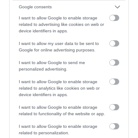
Google consents
PRONEWS.GR /
ΚΑΤΟΙΚΙΔΙΑ
Απάνθρωπες εικόνες στη Μύκονο: Εν
I want to allow Google to enable storage
related to advertising like cookies on web or
έτει 2026 δένουν με την πρακτική του
device identifiers in apps.
«παστουρώματος» γαϊδουράκι… (βίντεο)
I want to allow my user data to be sent to
Google for online advertising purposes.
04.08.2026 | 23:08
I want to allow Google to send me
personalized advertising.
I want to allow Google to enable storage
related to analytics like cookies on web or
device identifiers in apps.
I want to allow Google to enable storage
related to functionality of the website or app.
I want to allow Google to enable storage
related to personalization.