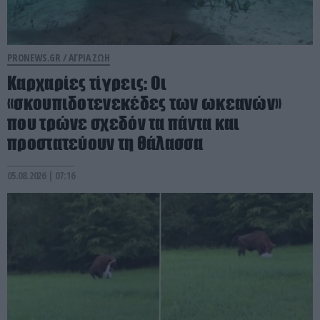
PRONEWS.GR /
ΑΓΡΙΑ ΖΩΗ
Καρχαρίες τίγρεις: Οι
«σκουπιδοτενεκέδες των ωκεανών»
που τρώνε σχεδόν τα πάντα και
προστατεύουν τη θάλασσα
05.08.2026 | 07:16