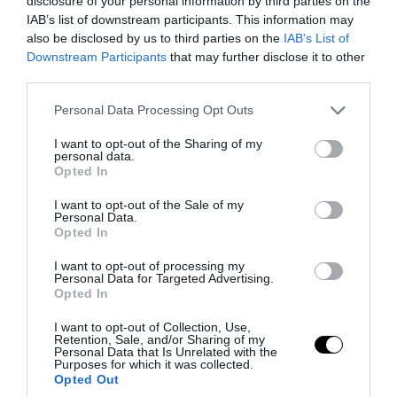
disclosure of your personal information by third parties on the
IAB’s list of downstream participants. This information may
also be disclosed by us to third parties on the
IAB’s List of
PRONEWS.GR /
ΦΥΣΗ
Downstream Participants
that may further disclose it to other
«Ξυπνά» το φονικό ηφαίστειο Pelée στη
third parties.
Μαρτινίκα: Εκατοντάδες σεισμοί και
Please note that this website/app uses one or more Google
Personal Data Processing Opt Outs
διόγκωση του εδάφους
services and may gather and store information including but
not limited to your visit or usage behaviour. You may click to
I want to opt-out of the Sharing of my
personal data.
grant or deny consent to Google and its third-party tags to
04.08.2026 | 23:40
Opted In
use your data for below specified purposes in below Google
consent section.
I want to opt-out of the Sale of my
Personal Data.
Opted In
I want to opt-out of processing my
Personal Data for Targeted Advertising.
Opted In
I want to opt-out of Collection, Use,
Retention, Sale, and/or Sharing of my
Personal Data that Is Unrelated with the
Purposes for which it was collected.
Opted Out