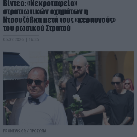
Βίντεο: «Νεκροταφείο»
στρατιωτικών οχημάτων η
Ντρουζόβκα μετά τους «κεραυνούς»
του ρωσικού Στρατού
05.07.2026 | 16:25
PRONEWS.GR /
ΠΡΟΣΩΠΑ