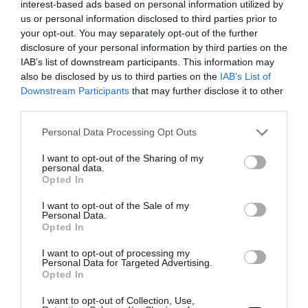
interest-based ads based on personal information utilized by
σπάνιο φαινόμενο της
us or personal information disclosed to third parties prior to
βιοφωταύγειας
your opt-out. You may separately opt-out of the further
disclosure of your personal information by third parties on the
26.06.2026 | 11:41
IAB’s list of downstream participants. This information may
also be disclosed by us to third parties on the
IAB’s List of
Downstream Participants
that may further disclose it to other
third parties.
Please note that this website/app uses one or more Google
Personal Data Processing Opt Outs
services and may gather and store information including but
not limited to your visit or usage behaviour. You may click to
I want to opt-out of the Sharing of my
personal data.
grant or deny consent to Google and its third-party tags to
Opted In
use your data for below specified purposes in below Google
consent section.
I want to opt-out of the Sale of my
Personal Data.
Opted In
I want to opt-out of processing my
Personal Data for Targeted Advertising.
PRONEWS.GR /
ΚΟΣΜΟΣ
Opted In
Βενεζουέλα: Ολοκληρωτική
I want to opt-out of Collection, Use,