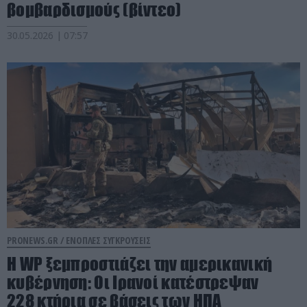
βομβαρδισμούς (βίντεο)
30.05.2026 | 07:57
PRONEWS.GR /
ΕΝΟΠΛΕΣ ΣΥΓΚΡΟΥΣΕΙΣ
Η WP ξεμπροστιάζει την αμερικανική
κυβέρνηση: Οι Ιρανοί κατέστρεψαν
228 κτήρια σε βάσεις των ΗΠΑ