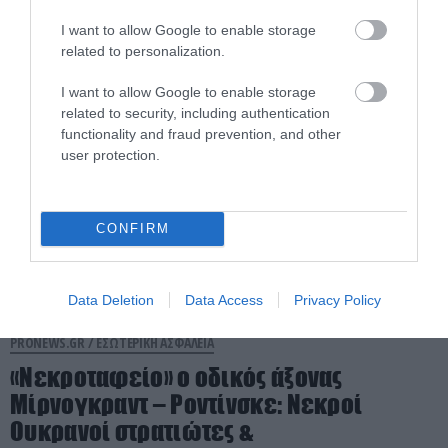
συνδέθηκαν με θαυμαστά γεγονότα
I want to allow Google to enable storage
22.06.2026 | 18:41
related to personalization.
I want to allow Google to enable storage
related to security, including authentication
functionality and fraud prevention, and other
user protection.
CONFIRM
Data Deletion
Data Access
Privacy Policy
PRONEWS.GR /
ΕΣΩΤΕΡΙΚΗ ΑΣΦΑΛΕΙΑ
«Νεκροταφείο» ο οδικός άξονας
Μίρνογκραντ – Ροντίνσκε: Νεκροί
Ουκρανοί στρατιώτες &