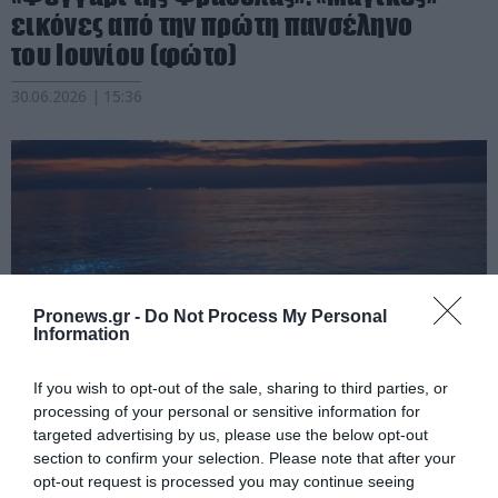
εικόνες από την πρώτη πανσέληνο
του Ιουνίου (φώτο)
30.06.2026 | 15:36
Pronews.gr -
Do Not Process My Personal
Information
If you wish to opt-out of the sale, sharing to third parties, or
processing of your personal or sensitive information for
PRONEWS.GR /
ΦΥΣΗ
targeted advertising by us, please use the below opt-out
section to confirm your selection. Please note that after your
Εντυπωσιακές εικόνες από την
opt-out request is processed you may continue seeing
Ουαλία: Η θάλασσα φωτίστηκε από το