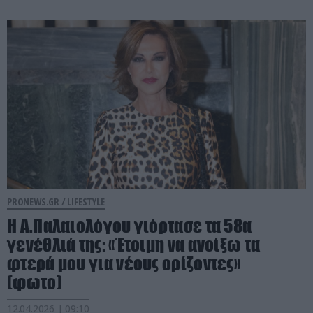
PRONEWS.GR /
LIFESTYLE
Η Α.Παλαιολόγου γιόρτασε τα 58α
γενέθλιά της: «Έτοιμη να ανοίξω τα
φτερά μου για νέους ορίζοντες»
(φωτο)
12.04.2026 | 09:10