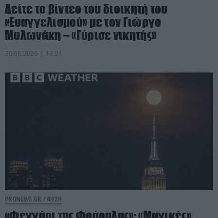
Δείτε το βίντεο του διοικητή του
«Ευαγγελισμού» με τον Γιώργο
Μυλωνάκη – «Γύρισε νικητής»
30.06.2026 | 16:21
PRONEWS.GR /
ΦΥΣΗ
«Φεγγάρι της Φράουλας»: «Μαγικές»