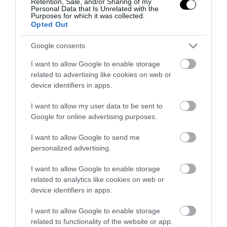
καταστροφή μετά τον διπλό σεισμό –
Retention, Sale, and/or Sharing of my
Personal Data that Is Unrelated with the
Η σοκαριστική στιγμή της
Purposes for which it was collected.
Opted Out
κατάρρευσης κτιρίου (βίντεο)
Google consents
25.06.2026 | 21:25
I want to allow Google to enable storage
related to advertising like cookies on web or
device identifiers in apps.
I want to allow my user data to be sent to
Google for online advertising purposes.
I want to allow Google to send me
personalized advertising.
I want to allow Google to enable storage
related to analytics like cookies on web or
device identifiers in apps.
PRONEWS.GR /
ΟΡΘΟΔΟΞΙΑ
I want to allow Google to enable storage
Οι εικόνες της Εκκλησίας μας που
related to functionality of the website or app.