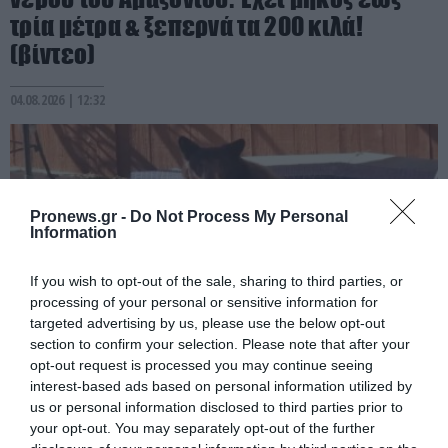
τρία μέτρα & ξεπερνά τα 200 κιλά!
(βίντεο)
04.08.2026 | 12:32
Pronews.gr -
Do Not Process My Personal
Information
If you wish to opt-out of the sale, sharing to third parties, or
processing of your personal or sensitive information for
targeted advertising by us, please use the below opt-out
section to confirm your selection. Please note that after your
opt-out request is processed you may continue seeing
PRONEWS.GR /
ΑΓΡΙΑ ΖΩΗ
interest-based ads based on personal information utilized by
us or personal information disclosed to third parties prior to
Βίντεο: Αρκούδα έκανε… βουτιά σε
your opt-out. You may separately opt-out of the further
πισίνα πολυτελούς βίλας στις ΗΠΑ για να