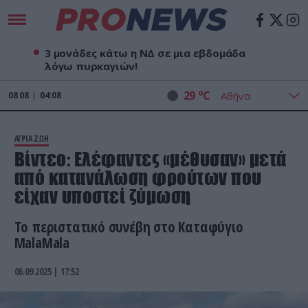
3 μονάδες κάτω η ΝΔ σε μια εβδομάδα
λόγω πυρκαγιών!
o
29
C
08
08
04:08
ΑΓΡΙΑ ΖΩΗ
Βίντεο: Ελέφαντες «μέθυσαν» μετά
από κατανάλωση φρούτων που
είχαν υποστεί ζύμωση
Το περιστατικό συνέβη στο Καταφύγιο
MalaMala
06.09.2025 | 17:52