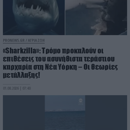
PRONEWS.GR /
ΑΓΡΙΑ ΖΩΗ
«Sharkzilla»: Tρόμο προκαλούν οι
επιθέσεις του ασυνήθιστα τεράστιου
καρχαρία στη Νέα Υόρκη – Οι θεωρίες
μετάλλαξης!
01.08.2026 | 07:40