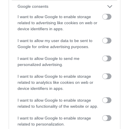
Google consents
04.08.2026 | 10:34
I want to allow Google to enable storage
related to advertising like cookies on web or
device identifiers in apps.
I want to allow my user data to be sent to
Google for online advertising purposes.
I want to allow Google to send me
personalized advertising.
I want to allow Google to enable storage
related to analytics like cookies on web or
device identifiers in apps.
PRONEWS.GR /
ΑΓΡΙΑ ΖΩΗ
I want to allow Google to enable storage
Σπάνια «ψαριά» για δύο αδέρφια στο
related to functionality of the website or app.
Κέιπ Κοντ: Έπιασαν καρχαρία «τίγρη» – Η
I want to allow Google to enable storage
εμφάνισή του προκαλεί ερωτήματα
related to personalization.