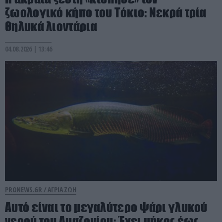
ζωολογικό κήπο του Τόκιο: Νεκρά τρία
θηλυκά λιοντάρια
04.08.2026 | 13:46
PRONEWS.GR /
ΑΓΡΙΑ ΖΩΗ
Αυτό είναι το μεγαλύτερο ψάρι γλυκού
νερού του Αμαζονίου: Έχει μήκος έως