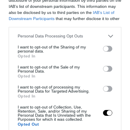
disclosure of your personal information by third parties on the
γλιτώσει από τον καύσωνα
IAB’s list of downstream participants. This information may
also be disclosed by us to third parties on the
IAB’s List of
Downstream Participants
that may further disclose it to other
04.08.2026 | 11:15
third parties.
Please note that this website/app uses one or more Google
Personal Data Processing Opt Outs
services and may gather and store information including but
not limited to your visit or usage behaviour. You may click to
I want to opt-out of the Sharing of my
personal data.
grant or deny consent to Google and its third-party tags to
Opted In
use your data for below specified purposes in below Google
consent section.
I want to opt-out of the Sale of my
Personal Data.
Opted In
I want to opt-out of processing my
Personal Data for Targeted Advertising.
Opted In
PRONEWS.GR /
ΑΓΡΙΑ ΖΩΗ
I want to opt-out of Collection, Use,
Retention, Sale, and/or Sharing of my
Ινδικός Ωκεανός: Συγκλονίζει βίντεο με
Personal Data that Is Unrelated with the
Purposes for which it was collected.
το πένθος θηλυκού δελφινιού: Κουβαλά
Opted Out
επί μέρες το νεκρό μικρό της!