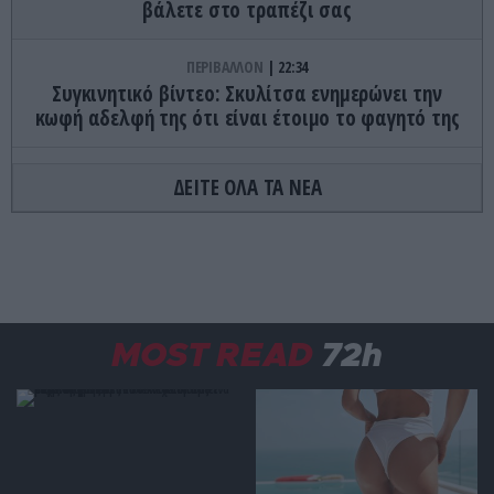
βάλετε στο τραπέζι σας
ΠΕΡΙΒΑΛΛΟΝ
22:34
Συγκινητικό βίντεο: Σκυλίτσα ενημερώνει την
κωφή αδελφή της ότι είναι έτοιμο το φαγητό της
ΔΙΕΘΝΗΣ ΠΟΛΙΤΙΚΗ
22:23
ΔΕΙΤΕ ΟΛΑ ΤΑ ΝΕΑ
ΗΠΑ: Η Γερουσία ενέκρινε νέο πακέτο κυρώσεων
κατά της Ρωσίας
ΚΟΣΜΟΣ
22:21
Κλιφ Λάιονς Ντόμπι: Δραπέτευσε ο
καταδικασμένος παιδοβιαστής στη Σκωτία – Οι
MOST READ
72h
οδηγίες των Αρχών προς τους πολίτες
ΚΑΙΡΟΣ
22:14
Όχι δεν είναι Al: Κεραυνός άστραψε και
«χτύπησε» ουράνιο τόξο – Δείτε φωτογραφία
από το εντυπωσιακό φαινόμενο