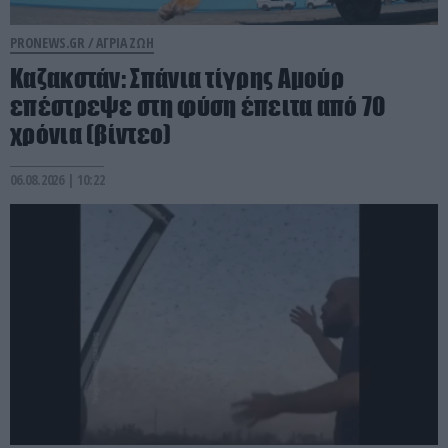
PRONEWS.GR /
ΑΓΡΙΑ ΖΩΗ
Καζακστάν: Σπάνια τίγρης Αμούρ
επέστρεψε στη φύση έπειτα από 70
χρόνια (βίντεο)
06.08.2026 | 10:22