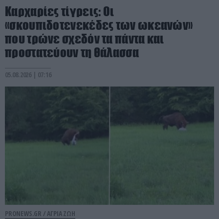
Καρχαρίες τίγρεις: Οι
«σκουπιδοτενεκέδες των ωκεανών»
που τρώνε σχεδόν τα πάντα και
προστατεύουν τη θάλασσα
05.08.2026 | 07:16
PRONEWS.GR /
ΑΓΡΙΑ ΖΩΗ