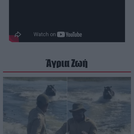
Άγρια Ζωή