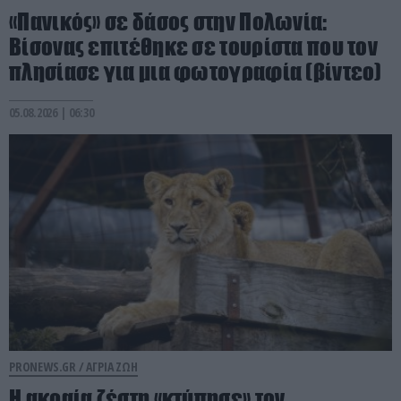
«Πανικός» σε δάσος στην Πολωνία:
Βίσονας επιτέθηκε σε τουρίστα που τον
πλησίασε για μια φωτογραφία (βίντεο)
05.08.2026 | 06:30
PRONEWS.GR /
ΑΓΡΙΑ ΖΩΗ
Η ακραία ζέστη «κτύπησε» τον