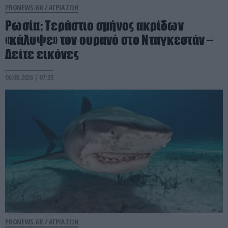
PRONEWS.GR /
ΑΓΡΙΑ ΖΩΗ
Ρωσία: Τεράστιο σμήνος ακρίδων
«κάλυψε» τον ουρανό στο Νταγκεστάν –
Δείτε εικόνες
06.08.2026 | 07:35
PRONEWS.GR /
ΑΓΡΙΑ ΖΩΗ