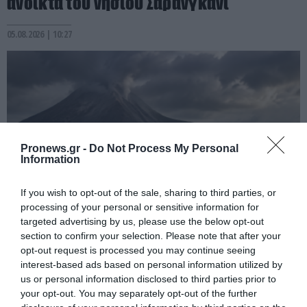
ανοικτά του νησιού Σαρανγκάνι
05.08.2026 | 10:27
Pronews.gr -
Do Not Process My Personal
Information
If you wish to opt-out of the sale, sharing to third parties, or
processing of your personal or sensitive information for
targeted advertising by us, please use the below opt-out
PRONEWS.GR /
ΦΥΣΗ
section to confirm your selection. Please note that after your
«Ξυπνά» το φονικό ηφαίστειο Pelée στη
opt-out request is processed you may continue seeing
interest-based ads based on personal information utilized by
Μαρτινίκα: Εκατοντάδες σεισμοί και
us or personal information disclosed to third parties prior to
διόγκωση του εδάφους
your opt-out. You may separately opt-out of the further