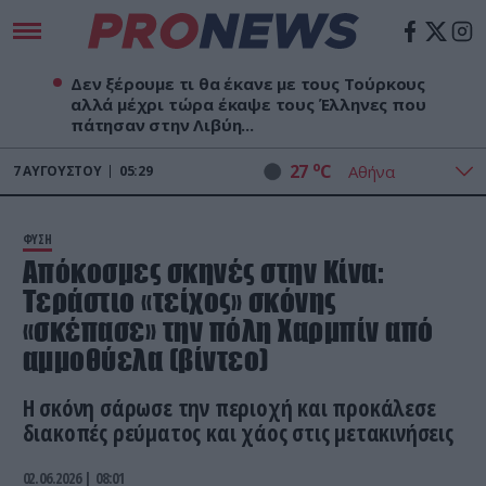
Δεν ξέρουμε τι θα έκανε με τους Τούρκους
αλλά μέχρι τώρα έκαψε τους Έλληνες που
πάτησαν στην Λιβύη...
o
27
C
7
ΑΥΓΟΎΣΤΟΥ
05:29
ΦΥΣΗ
Απόκοσμες σκηνές στην Κίνα:
Τεράστιο «τείχος» σκόνης
«σκέπασε» την πόλη Χαρμπίν από
αμμοθύελα (βίντεο)
Η σκόνη σάρωσε την περιοχή και προκάλεσε
διακοπές ρεύματος και χάος στις μετακινήσεις
02.06.2026 | 08:01