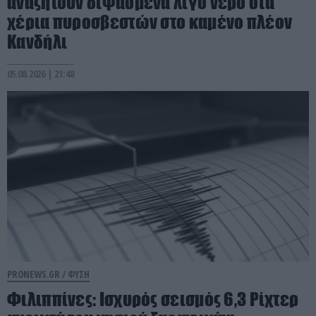
αναζητούν διψασμένα λίγο νερό στα
χέρια πυροσβεστών στο καμένο πλέον
Κανδήλι
05.08.2026 | 21:48
PRONEWS.GR /
ΦΥΣΗ
Φιλιππίνες: Ισχυρός σεισμός 6,3 Ρίχτερ