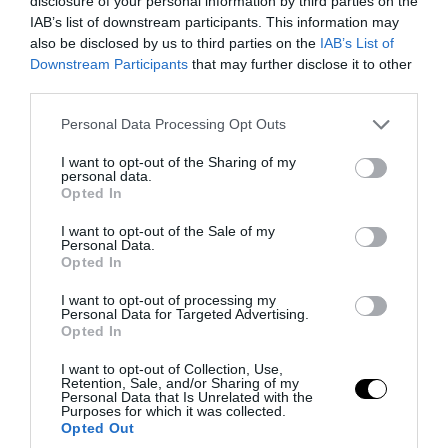
disclosure of your personal information by third parties on the
04.08.2026 | 23:40
IAB’s list of downstream participants. This information may
also be disclosed by us to third parties on the
IAB’s List of
Downstream Participants
that may further disclose it to other
third parties.
Please note that this website/app uses one or more Google
Personal Data Processing Opt Outs
services and may gather and store information including but
not limited to your visit or usage behaviour. You may click to
I want to opt-out of the Sharing of my
personal data.
grant or deny consent to Google and its third-party tags to
Opted In
use your data for below specified purposes in below Google
consent section.
I want to opt-out of the Sale of my
Personal Data.
Opted In
I want to opt-out of processing my
PRONEWS.GR /
ΦΥΣΗ
Personal Data for Targeted Advertising.
Opted In
Γιατί η Μεσόγειος έχει τόσο
διαφορετικό χρώμα από άλλες
I want to opt-out of Collection, Use,
Retention, Sale, and/or Sharing of my
θάλασσες;
Personal Data that Is Unrelated with the
Purposes for which it was collected.
Opted Out
04.08.2026 | 21:31