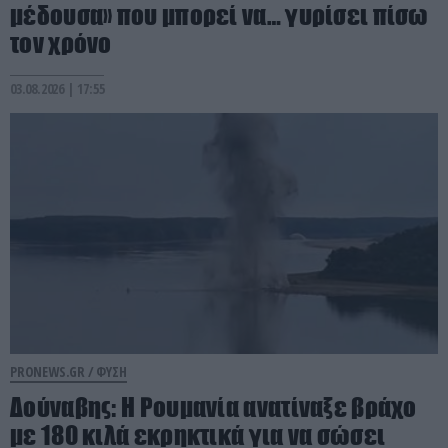
μέδουσα» που μπορεί να… γυρίσει πίσω
τον χρόνο
03.08.2026 | 17:55
PRONEWS.GR /
ΦΥΣΗ
Δούναβης: Η Ρουμανία ανατίναξε βράχο
με 180 κιλά εκρηκτικά για να σώσει