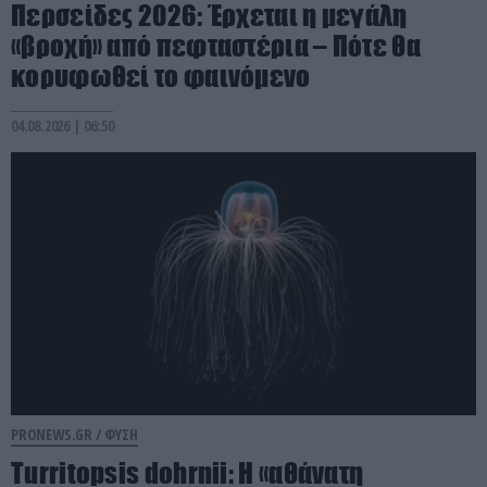
Περσείδες 2026: Έρχεται η μεγάλη
«βροχή» από πεφταστέρια – Πότε θα
κορυφωθεί το φαινόμενο
04.08.2026 | 06:50
PRONEWS.GR /
ΦΥΣΗ
Turritopsis dohrnii: Η «αθάνατη