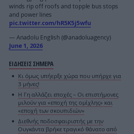
winds rip off roofs and topple bus stops
and power lines
pic.twitter.com/hR5K5j5wfu
— Anadolu English (@anadoluagency)
June 1, 2026
ΕΙΔΗΣΕΙΣ ΣΗΜΕΡΑ
Κι όμως υπήερξε χώρα που υπήρχε για
3 μήνες!
Η Γη αλλάζει εποχές – Οι επιστήμονες
μιλούν για «εποχή της ομίχλης» και
«εποχή των σκουπιδιών»
Διεθνής ποδοσφαιριστής με την
Ουγκάντα βρήκε τραγικό θάνατο από