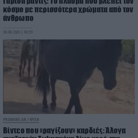
Γαρίδα μάντις: Το πλάσμα που βλέπει τον
κόσμο με περισσότερα χρώματα από τον
άνθρωπο
06.08.2026 | 06:59
PRONEWS.GR /
ΦΥΣΗ
Βίντεο που «ραγίζουν» καρδιές: Άλογα