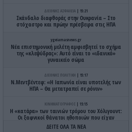
ΔΙΕΘΝΗΣ ΑΣΦΑΛΕΙΑ
15:21
Σκάνδαλο διαφθοράς στην Ουκρανία – Στο
στόχαστρο και πρώην πρέσβειρα στις ΗΠΑ
ygeiamasnews.gr
Νέα επιστημονική μελέτη αμφισβητεί το σχήμα
της «κλεψύδρας»: Αυτό είναι το «ιδανικό»
γυναικείο σώμα
ΔΙΕΘΝΗΣ ΠΟΛΙΤΙΚΗ
15:17
Ν.Μεντβέντεφ: «Η Ιαπωνία είναι υποτελής των
ΗΠΑ – Θα μετατραπεί σε ρόνιν»
ΚΙΝΗΜΑΤΟΓΡΑΦΟΣ
15:15
Η «κατάρα» των ταινιών τρόμου του Χόλιγουντ:
Oι ξαφνικοί θάνατοι ηθοποιών που είχαν
γνωστούς ρόλους
ΔΕΙΤΕ ΟΛΑ ΤΑ ΝΕΑ