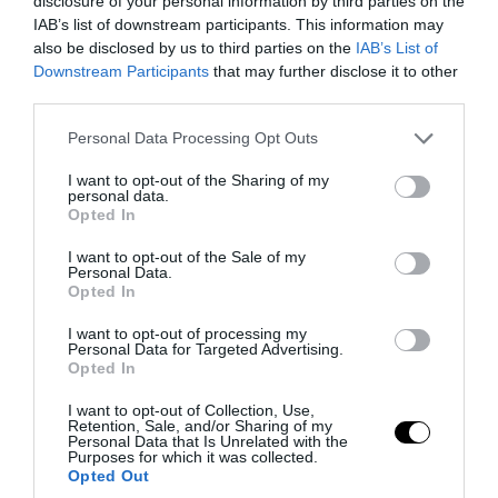
disclosure of your personal information by third parties on the
IAB’s list of downstream participants. This information may
also be disclosed by us to third parties on the
IAB’s List of
Downstream Participants
that may further disclose it to other
third parties.
Please note that this website/app uses one or more Google
Personal Data Processing Opt Outs
services and may gather and store information including but
not limited to your visit or usage behaviour. You may click to
I want to opt-out of the Sharing of my
personal data.
grant or deny consent to Google and its third-party tags to
Opted In
use your data for below specified purposes in below Google
consent section.
I want to opt-out of the Sale of my
Personal Data.
Opted In
PRONEWS.GR /
ΦΥΣΗ
I want to opt-out of processing my
Το ψάρι που «περπατά» στον βυθό αντί να
Personal Data for Targeted Advertising.
Opted In
κολυμπά
I want to opt-out of Collection, Use,
08.08.2026 | 16:35
Retention, Sale, and/or Sharing of my
Personal Data that Is Unrelated with the
Purposes for which it was collected.
Opted Out