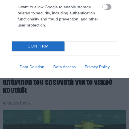
I want to allow Google to enable storage
related to security, including authentication
functionality and fraud prevention, and other
user protection.
CONFIRM
PRONEWS.GR /
ΦΥΣΗ
«Να σώσουμε έναν σκύλο ή να θέσουμε
Data Deletion
Data Access
Privacy Policy
σε κίνδυνο μια αγέλη λύκων;»: Η
απάντηση του ερευνητή για το νεκρό
κουτάβι
07.08.2026 | 19:32