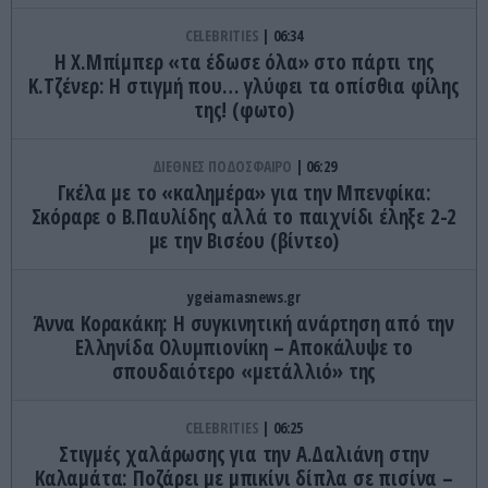
CELEBRITIES
06:34
Η Χ.Μπίμπερ «τα έδωσε όλα» στο πάρτι της
Κ.Τζένερ: Η στιγμή που… γλύφει τα οπίσθια φίλης
της! (φωτο)
ΔΙΕΘΝΕΣ ΠΟΔΟΣΦΑΙΡΟ
06:29
Γκέλα με το «καλημέρα» για την Μπενφίκα:
Σκόραρε ο Β.Παυλίδης αλλά το παιχνίδι έληξε 2-2
με την Βισέου (βίντεο)
ygeiamasnews.gr
Άννα Κορακάκη: Η συγκινητική ανάρτηση από την
Ελληνίδα Ολυμπιονίκη – Αποκάλυψε το
σπουδαιότερο «μετάλλιό» της
CELEBRITIES
06:25
Στιγμές χαλάρωσης για την Α.Δαλιάνη στην
Καλαμάτα: Ποζάρει με μπικίνι δίπλα σε πισίνα –