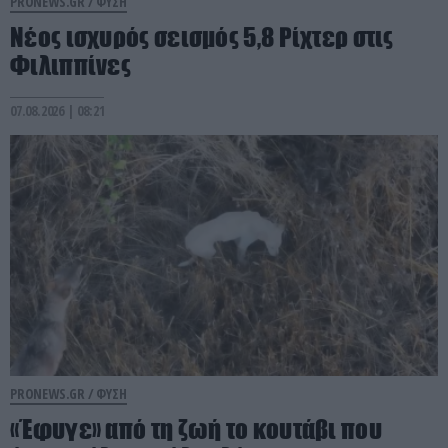
PRONEWS.GR /
ΦΥΣΗ
Νέος ισχυρός σεισμός 5,8 Ρίχτερ στις
Φιλιππίνες
07.08.2026 | 08:21
PRONEWS.GR /
ΦΥΣΗ
«Έφυγε» από τη ζωή το κουτάβι που