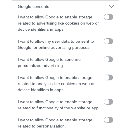
Google consents
I want to allow Google to enable storage
related to advertising like cookies on web or
device identifiers in apps.
I want to allow my user data to be sent to
Google for online advertising purposes.
I want to allow Google to send me
PRONEWS.GR /
ΦΥΣΗ
personalized advertising.
Η «γέφυρα» της Σαχάρας με τον Αμαζόνιο
I want to allow Google to enable storage
– Η σκόνη που ταξιδεύει 2.500 χλμ. για
related to analytics like cookies on web or
να τροφοδοτήσει τη ζούγκλα
device identifiers in apps.
I want to allow Google to enable storage
08.08.2026 | 16:04
related to functionality of the website or app.
I want to allow Google to enable storage
related to personalization.