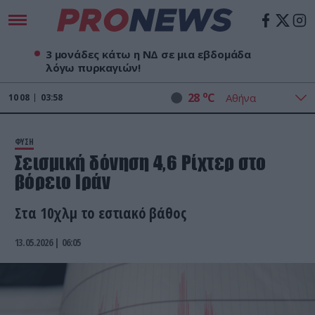
3 μονάδες κάτω η ΝΔ σε μια εβδομάδα
λόγω πυρκαγιών!
o
28
C
10
08
03:58
ΦΥΣΗ
Σεισμική δόνηση 4,6 Ρίχτερ στο
βόρειο Ιράν
Στα 10χλμ το εστιακό βάθος
13.05.2026 | 06:05