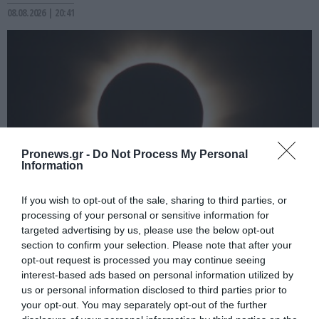
08.08.2026 | 20:41
Pronews.gr -
Do Not Process My Personal
Information
If you wish to opt-out of the sale, sharing to third parties, or
PRONEWS.GR /
ΦΥΣΗ
processing of your personal or sensitive information for
targeted advertising by us, please use the below opt-out
Το ασυνήθιστο φαινόμενο με τα «φίδια
section to confirm your selection. Please note that after your
της σκιάς» που εμφανίζονται λίγο πριν
opt-out request is processed you may continue seeing
interest-based ads based on personal information utilized by
την ολική έκλειψη Ηλίου
us or personal information disclosed to third parties prior to
your opt-out. You may separately opt-out of the further
08.08.2026 | 20:21