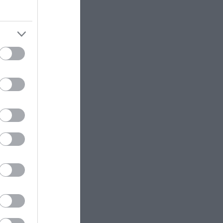
ΕΣΩΤΕΡΙΚΗ ΑΣΦΑΛΕΙΑ
22:57
Φωτιά τώρα πάνω από το
s and
αρχαίο θέατρο Δημητριάδος
natural
ΕΣΩΤΕΡΙΚΗ ΑΣΦΑΛΕΙΑ
22:52
Ρίο: Χτύπησαν 18χρονο με
κατσαβίδι 13 φορές και πήγαν να
B1RP
τον πετάξουν στη θάλασσα!
ΚΟΙΝΩΝΙΑ
22:49
Σε Γερμανό τουρίστα που είχε
α και
χαθεί με άλλους επτά ανήκει η
ς που τα
σορός που εντοπίστηκε στην
Σύμη
μοναδικές
ΙΣΤΟΡΙΑ
22:45
Αυτοί είναι οι κωδικοί που
προσπαθούν να «σπάσουν» οι