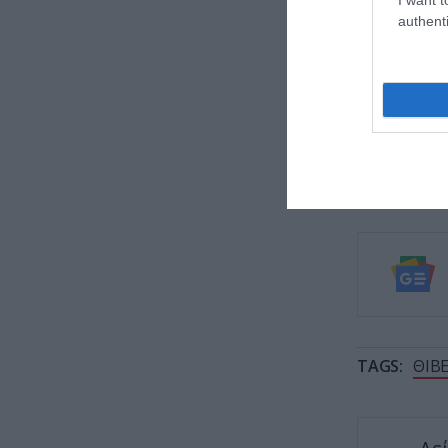
authenti
ΕΙΔΗΣΕΙΣ 
Drones
Ο Πανα
1948 μ
Ο πρόε
Χαμενε
TAGS:
ΘΙΒ