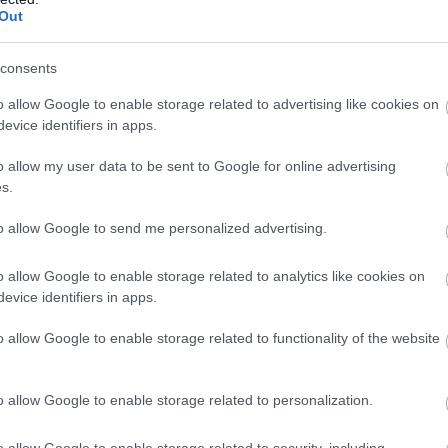
d sprites were captured above Tibet
Out
nt flashes appear high above thunderstorm cloud
consents
like visual effects from a sci-fi movie than a real 
o allow Google to enable storage related to advertising like cookies on
non.
evice identifiers in apps.
orm in the upper atmosphere during powerful
o allow my user data to be sent to Google for online advertising
torms due to intense…
pic.twitter.com/OfZG4g
s.
(@nexta_tv)
June 2, 2026
to allow Google to send me personalized advertising.
ις αυτές σχηματίζονται στην ανώτερη ατμόσφαιρ
o allow Google to enable storage related to analytics like cookies on
μόλις λίγα χιλιοστά του δευτερολέπτου, γεγονό
evice identifiers in apps.
δύσκολα στην παρατήρηση και την καταγραφή.
o allow Google to enable storage related to functionality of the website
όταν αποτυπώνονται από κάμερες, προσφέρουν 
που αναδεικνύουν την εντυπωσιακή δύναμη και
o allow Google to enable storage related to personalization.
ότητα των ατμοσφαιρικών φαινομένων.
o allow Google to enable storage related to security, including