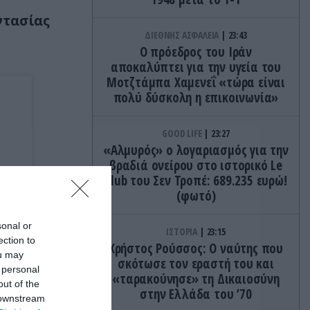
ντασίας
ΔΙΕΘΝΗΣ ΑΣΦΑΛΕΙΑ
23:43
Ο πρόεδρος του Ιράν
αποκαλύπτει για την υγεία του
Μοτζτάμπα Χαμενεΐ «τώρα είναι
πολύ δύσκολη η επικοινωνία»
GOOD LIFE
23:27
«Αλμυρός» ο λογαριασμός για την
βραδιά ονείρου στο ιστορικό Le
Club του Σεν Τροπέ: 689.235 ευρώ!
(φωτό)
sonal or
ΙΣΤΟΡΙΑ
23:15
ection to
Χρήστος Ρούσσος: Ο ναύτης που
ou may
σκότωσε τον εραστή του και
 personal
«ταρακούνησε» τη Δικαιοσύνη
out of the
στην Ελλάδα του ’70
 downstream