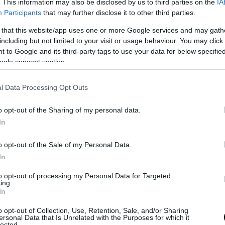
. This information may also be disclosed by us to third parties on the
IA
Participants
that may further disclose it to other third parties.
 that this website/app uses one or more Google services and may gath
including but not limited to your visit or usage behaviour. You may click 
 to Google and its third-party tags to use your data for below specifi
ogle consent section.
l Data Processing Opt Outs
o opt-out of the Sharing of my personal data.
In
Η δημοσίευση κοινοποιήθηκε από το χρήστη pronews.gr (@pronews.gr)
o opt-out of the Sale of my Personal Data.
In
ιες αυτές φωτεινές εκκενώσεις εμφανίζονται σε 
to opt-out of processing my Personal Data for Targeted
 πάνω από τις καταιγίδες, και δημιουργούνται 
ing.
In
νης ηλεκτρικής δραστηριότητας που αναπτύσσετ
ια ισχυρών καταιγίδων.
o opt-out of Collection, Use, Retention, Sale, and/or Sharing
ersonal Data that Is Unrelated with the Purposes for which it
lected.