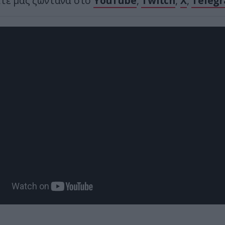
ίτε μας ζωντανά στο
YouTube
,
Twitch
,
X
,
Teleg