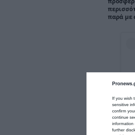
προσφέρο
περισσότ
παρά με 
Pronews.g
If you wish 
sensitive in
confirm you
continue se
information 
further disc